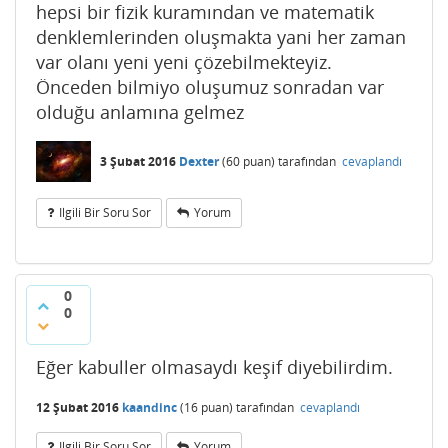
hepsi bir fizik kuramından ve matematik
denklemlerinden oluşmakta yani her zaman
var olanı yeni yeni çözebilmekteyiz.
Önceden bilmiyo oluşumuz sonradan var
olduğu anlamına gelmez
3 Şubat 2016
Dexter
(
60
puan)
tarafından
cevaplandı
Ilgili Bir Soru Sor
Yorum
0
0
Eğer kabuller olmasaydı keşif diyebilirdim.
12 Şubat 2016
kaandinc
(
16
puan)
tarafından
cevaplandı
Ilgili Bir Soru Sor
Yorum