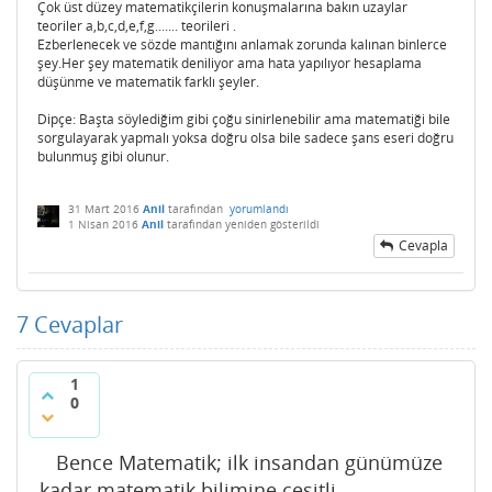
Çok üst düzey matematikçilerin konuşmalarına bakın uzaylar
teoriler a,b,c,d,e,f,g....... teorileri .
Ezberlenecek ve sözde mantığını anlamak zorunda kalınan binlerce
şey.Her şey matematik deniliyor ama hata yapılıyor hesaplama
düşünme ve matematik farklı şeyler.
Dipçe: Başta söylediğim gibi çoğu sinirlenebilir ama matematiği bile
sorgulayarak yapmalı yoksa doğru olsa bile sadece şans eseri doğru
bulunmuş gibi olunur.
31 Mart 2016
Anil
tarafından
yorumlandı
1 Nisan 2016
Anil
tarafından
yeniden gösterildi
Cevapla
7
Cevaplar
1
0
Bence Matematik; ilk insandan günümüze
kadar matematik bilimine çeşitli