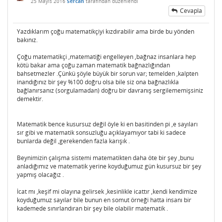
25 Mayıs 2016
Sercan
tarafından
düzenlendi
Cevapla
Yazdıklarım çoğu matematikçiyi kızdırabilir ama birde bu yönden
bakınız.
Çoğu matematikçi ,matematiği engelleyen ,bağnaz insanlara hep
kötü bakar ama çoğu zaman matematik bağnazlığından
bahsetmezler .Çünkü şöyle büyük bir sorun var; temelden ,kalpten
inandığınız bir şey %100 doğru olsa bile siz ona bağnazlıkla
bağlanırsanız (sorgulamadan) doğru bir davranış sergilememişsiniz
demektir.
Matematik bence kusursuz değil öyle ki en basitinden pi ,e sayıları
sır gibi ve matematik sonsuzluğu açıklayamıyor tabi ki sadece
bunlarda değil ,gerekenden fazla karışık .
Beynimizin çalışma sistemi matematikten daha öte bir şey ,bunu
anladığımız ve matematik yerine koyduğumuz gün kusursuz bir şey
yapmış olacağız .
İcat mı ,keşif mi olayına gelirsek ,kesinlikle icattır ,kendi kendimize
koyduğumuz sayılar bile bunun en somut örneği hatta insanı bir
kademede sınırlandıran bir şey bile olabilir matematik .