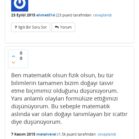
23 Eylül 2015
ahmet014
(
23
puan)
tarafından
cevaplandı
Ilgili Bir Soru Sor
Yorum
0
0
Ben matematik olsun fizik olsun, bu tür
bilimlerin tamamen bizim doğayı tasvir
etme biçimimiz olduğunu düşünüyorum.
Yani anlamlı olayları formülüze ettiğimizi
düşünüyorum. Bu sebeple matematik
aslında var olan doğayı tanımlayan bir icattır
diye düşünüyorum.
7 Kasım 2015
matalveral
(
1.5k
puan)
tarafından
cevaplandı