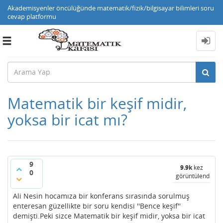
Akademisyenler öncülüğünde matematik/fizik/bilgisayar bilimleri soru
cevap platformu
Toggle
navigation
Matematik bir keşif midir,
yoksa bir icat mı?
9
9.9k
kez
0
görüntülendi
Ali Nesin hocamıza bir konferans sırasında sorulmuş
enteresan güzellikte bir soru kendisi ''Bence keşif''
demişti.Peki sizce Matematik bir keşif midir, yoksa bir icat