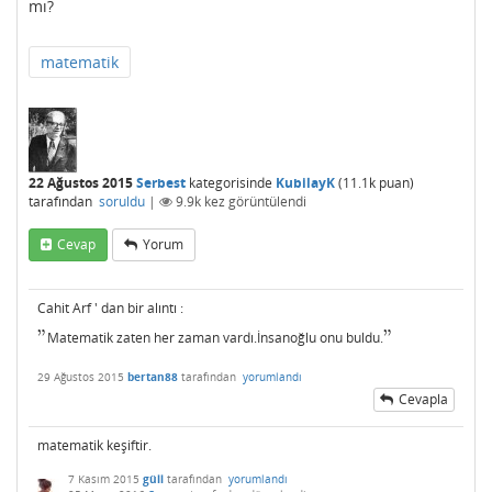
mı?
matematik
22 Ağustos 2015
Serbest
kategorisinde
KubilayK
(
11.1k
puan)
tarafından
soruldu
|
9.9k
kez görüntülendi
Cevap
Yorum
Cahit Arf ' dan bir alıntı :
"
"
Matematik zaten her zaman vardı.İnsanoğlu onu buldu.
"
"
29 Ağustos 2015
bertan88
tarafından
yorumlandı
Cevapla
matematik keşiftir.
7 Kasım 2015
güll
tarafından
yorumlandı