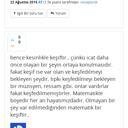
22 Ağustos 2015
AT
(
1.5k
puan)
tarafından
cevaplandı
Ilgili Bir Soru Sor
Yorum
0
0
bence kesinlikle keşiftir.. çünkü icat daha
önce olayan bir şeyin ortaya konulmasıdır.
fakat keşif ise var olan ve keşfedilmeyi
bekleyen şeydir. tıpkı keşfedilmeyi bekleyen
bir müzisyen, ressam gibi. onlar vardırlar
fakat keşfedilmemiştirler. Matematikte
böyedir her an hayatımızdadır. Olmayan bir
şey var edilmediğinden matematik bir
keşiftir..