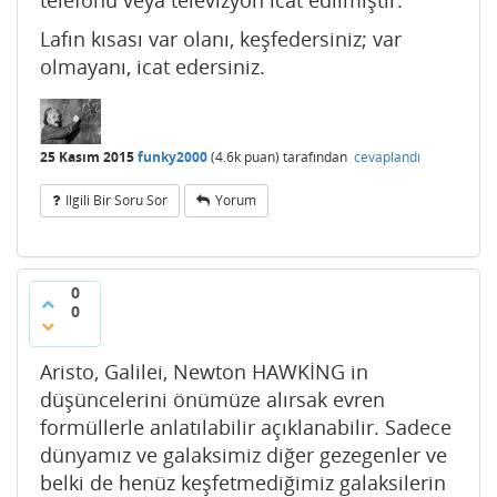
telefonu veya televizyon icat edilmiştir.
Lafın kısası var olanı, keşfedersiniz; var
olmayanı, icat edersiniz.
25 Kasım 2015
funky2000
(
4.6k
puan)
tarafından
cevaplandı
Ilgili Bir Soru Sor
Yorum
0
0
Aristo, Galilei, Newton HAWKİNG in
düşüncelerini önümüze alırsak evren
formüllerle anlatılabilir açıklanabilir. Sadece
dünyamız ve galaksimiz diğer gezegenler ve
belki de henüz keşfetmediğimiz galaksilerin