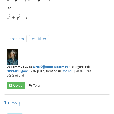
ise
3
3
+
=
?
x
3
+
y
3
=
?
x
y
problem
esitlikler
29 Temmuz 2015
Orta Öğretim Matematik
kategorisinde
OkkesDulgerci
(
2.9k
puan)
tarafından
soruldu
|
926
kez
görüntülendi
Cevap
Yorum
1
cevap