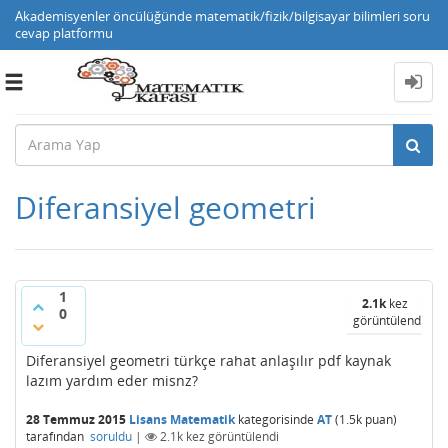
Akademisyenler öncülüğünde matematik/fizik/bilgisayar bilimleri soru
cevap platformu
Toggle
navigation
Diferansiyel geometri
1
2.1k
kez
0
görüntülendi
Diferansiyel geometri türkçe rahat anlaşılır pdf kaynak
lazım yardım eder misnz?
28 Temmuz 2015
Lisans Matematik
kategorisinde
AT
(
1.5k
puan)
tarafından
soruldu
|
2.1k
kez görüntülendi