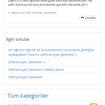
Doğru H H salih oğlunun kitabı güzel ama eski basımının pdf i var
çekici durmuyordu ama yenicıkanları güzeldir oda bizde yok :)
15 Ağustos 2015
AT
tarafından
yorumlandı
Cevapla
İlgili sorular
bir eğrinin eğrilik ve burulmasının ne anlama geldiğini
açıklayabilir misiniz (diferansiyel geometri )
Diferansiyel Geometri 2
Diferansiyel Geometri (vektör alanı)
Diferansiyel Geometri
Tüm kategoriler