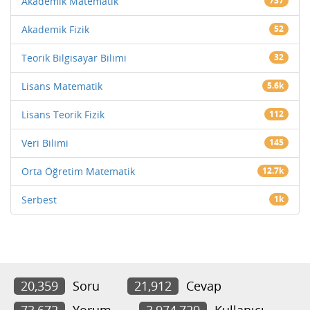
Akademik Matematik
737
Akademik Fizik
52
Teorik Bilgisayar Bilimi
32
Lisans Matematik
5.6k
Lisans Teorik Fizik
112
Veri Bilimi
145
Orta Öğretim Matematik
12.7k
Serbest
1k
20,359
Soru
21,912
Cevap
73,672
Yorum
3,974,729
Kullanıcı