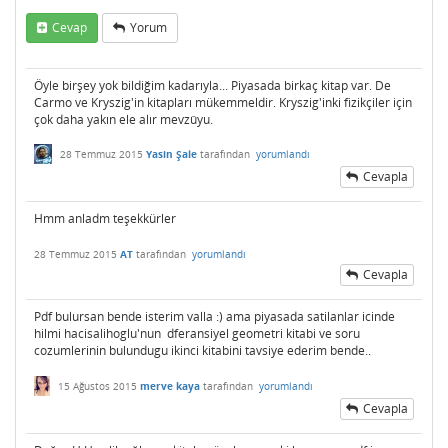
Cevap
Yorum
Öyle birşey yok bildiğim kadarıyla... Piyasada birkaç kitap var. De
Carmo ve Kryszig'in kitapları mükemmeldir. Kryszig'inki fizikçiler için
çok daha yakın ele alır mevzûyu.
28 Temmuz 2015
Yasin Şale
tarafından
yorumlandı
Cevapla
Hmm anladm teşekkürler
28 Temmuz 2015
AT
tarafından
yorumlandı
Cevapla
Pdf bulursan bende isterim valla :) ama piyasada satilanlar icinde
hilmi hacisalihoglu'nun dferansiyel geometri kitabi ve soru
cozumlerinin bulundugu ikinci kitabini tavsiye ederim bende..
15 Ağustos 2015
merve kaya
tarafından
yorumlandı
Cevapla