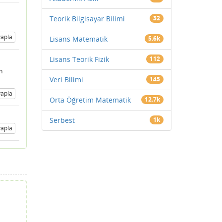
Teorik Bilgisayar Bilimi
32
apla
Lisans Matematik
5.6k
Lisans Teorik Fizik
112
n
Veri Bilimi
145
apla
Orta Öğretim Matematik
12.7k
Serbest
1k
apla