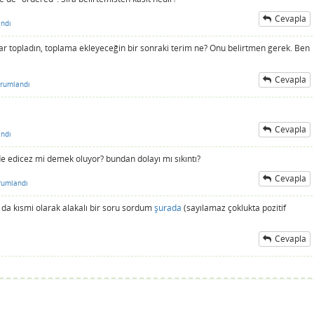
Cevapla
ndı
dar topladın, toplama ekleyeceğin bir sonraki terim ne? Onu belirtmen gerek. Ben
Cevapla
rumlandı
Cevapla
ndı
elde edicez mi demek oluyor? bundan dolayı mı sıkıntı?
Cevapla
rumlandı
 da kısmi olarak alakalı bir soru sordum
şurada
(sayılamaz çoklukta pozitif
Cevapla