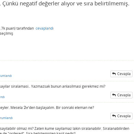
 Çünkü negatif değerler alıyor ve sıra belirtilmemiş.
.7k
puan)
tarafından
cevaplandı
seçilmiş
Cevapla
rumlandı
 sayilar siralamasi.. Yazmazsak bunun anlasilmasi gerekmez mi?
Cevapla
ndı
 şeyler. Mesela
2
'den başlayalım. Bir sonraki eleman ne?
2
π
π
Cevapla
rumlandı
ayilabilir olmaz mi? Zaten kume sayilamaz lakin siralanabilir. Siralanabilirden
 de "ordered". Sira belirtemisten kasit nedir?