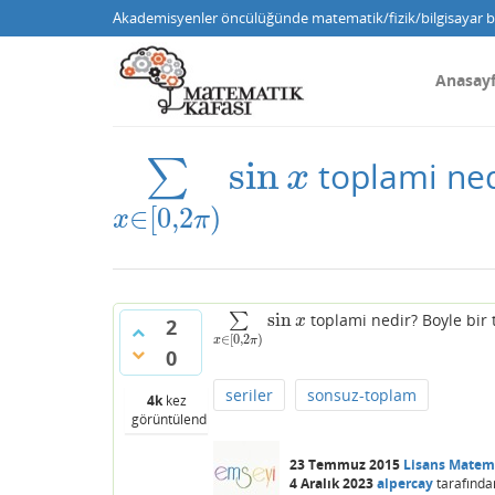
Akademisyenler öncülüğünde matematik/fizik/bilgisayar bi
Anasay
sin
∑
toplami ned
∑
x
∈
[
0
,
2
π
)
sin
x
x
∈
[
0
,
2
)
x
π
sin
∑
toplami nedir? Boyle bir
∑
x
∈
[
0
,
2
π
)
sin
x
x
2
∈
[
0
,
2
)
x
π
0
seriler
sonsuz-toplam
4k
kez
görüntülendi
23 Temmuz 2015
Lisans Matem
4 Aralık 2023
alpercay
tarafında