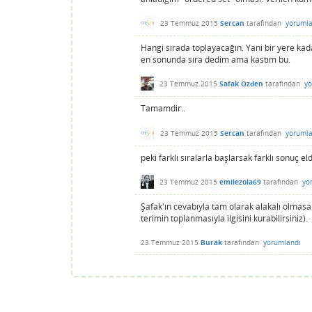
23 Temmuz 2015
Sercan
tarafından
yorumla
Hangi sırada toplayacağın. Yani bir yere ka
en sonunda sıra dedim ama kastım bu.
23 Temmuz 2015
Safak Ozden
tarafından
yo
Tamamdir..
23 Temmuz 2015
Sercan
tarafından
yorumla
peki farklı sıralarla başlarsak farklı sonuç 
23 Temmuz 2015
emilezola69
tarafından
yo
Şafak'ın cevabıyla tam olarak alakalı olmasa
terimin toplanmasıyla ilgisini kurabilirsiniz).
23 Temmuz 2015
Burak
tarafından
yorumlandı