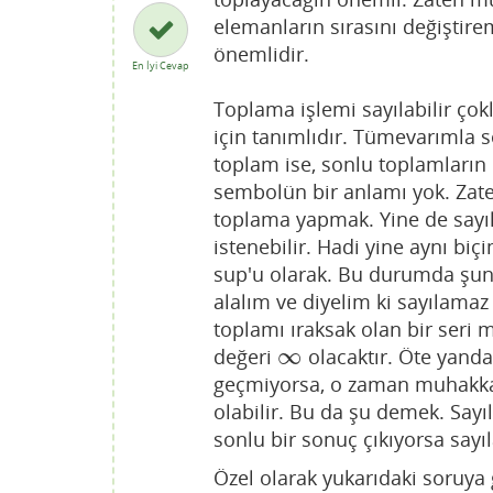
elemanların sırasını değiştir
önemlidir.
En İyi Cevap
Toplama işlemi sayılabilir çok
için tanımlıdır. Tümevarımla 
toplam ise, sonlu toplamların 
sembolün bir anlamı yok. Zate
toplama yapmak. Yine de say
istenebilir. Hadi yine aynı bi
sup'u olarak. Bu durumda şunla
alalım ve diyelim ki sayılama
toplamı ıraksak olan bir seri
∞
değeri
olacaktır. Öte yanda
∞
geçmiyorsa, o zaman muhakkak 
olabilir. Bu da şu demek. Say
sonlu bir sonuç çıkıyorsa sayıl
Özel olarak yukarıdaki soruya g