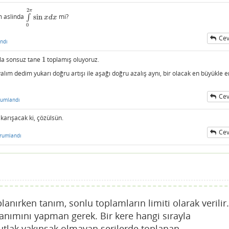
2
π
m aslinda
∫
sin
mi?
∫
0
2
π
sin
x
d
x
x
d
x
0
Cev
ndı
la sonsuz tane
1
toplamış oluyoruz.
1
alım dedim yukarı doğru artışı ile aşağı doğru azalış aynı, bir olacak en büyükle e
Cev
rumlandı
karışacak ki, çözülsün.
Cev
rumlandı
lanırken tanım, sonlu toplamların limiti olarak verilir.
nımını yapman gerek. Bir kere hangi sırayla
utlak yakınsak olmayan serilerde toplanan