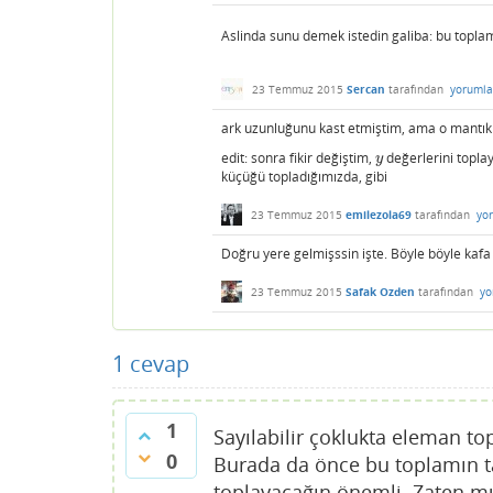
Aslinda sunu demek istedin galiba: bu topla
23 Temmuz 2015
Sercan
tarafından
yorumla
ark uzunluğunu kast etmiştim, ama o mantık
edit: sonra fikir değiştim,
değerlerini toplay
y
y
küçüğü topladığımızda, gibi
23 Temmuz 2015
emilezola69
tarafından
yo
Doğru yere gelmişssin işte. Böyle böyle kafa 
23 Temmuz 2015
Safak Ozden
tarafından
yo
1
cevap
1
Sayılabilir çoklukta eleman top
0
Burada da önce bu toplamın ta
toplayacağın önemli. Zaten m