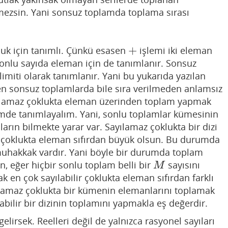
emezsin. Yani sonsuz toplamda toplama sırası
+
luk için tanımlı. Çünkü esasen
işlemi iki eleman
+
sonlu sayıda eleman için de tanımlanır. Sonsuz
limiti olarak tanımlanır. Yani bu yukarıda yazılan
n sonsuz toplamlarda bile sıra verilmeden anlamsız
ılamaz çoklukta eleman üzerinden toplam yapmak
çimde tanımlayalım. Yani, sonlu toplamlar kümesinin
rın bilmekte yarar var. Sayılamaz çoklukta bir dizi
z çoklukta eleman sıfırdan büyük olsun. Bu durumda
 muhakkak vardır. Yani böyle bir durumda toplam
n, eğer hiçbir sonlu toplam belli bir
sayısını
M
M
en çok sayılabilir çoklukta eleman sıfırdan farklı
ılamaz çoklukta bir kümenin elemanlarını toplamak
abilir bir dizinin toplamını yapmakla eş değerdir.
elirsek. Reelleri değil de yalnızca rasyonel sayıları