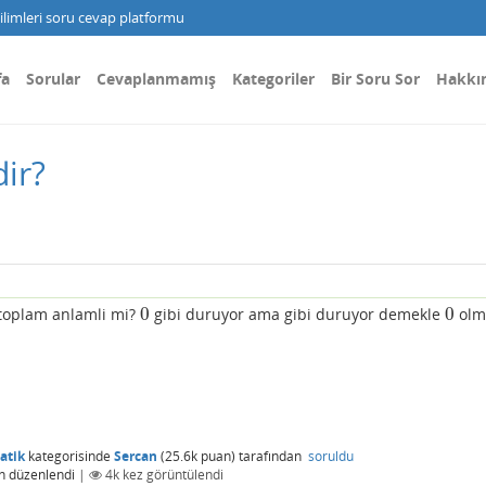
limleri soru cevap platformu
fa
Sorular
Cevaplanmamış
Kategoriler
Bir Soru Sor
Hakkı
ir?
0
0
 toplam anlamli mi?
gibi duruyor ama gibi duruyor demekle
olm
0
0
atik
kategorisinde
Sercan
(
25.6k
puan)
tarafından
soruldu
n
düzenlendi
|
4k
kez görüntülendi