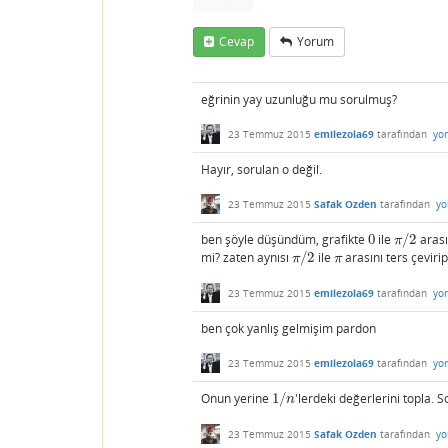
Cevap
Yorum
eğrinin yay uzunluğu mu sorulmuş?
23 Temmuz 2015
emilezola69
tarafından
yo
Hayır, sorulan o değil.
23 Temmuz 2015
Safak Ozden
tarafından
yo
ben şöyle düşündüm, grafikte
0
ile
/
2
arası
0
π
/
2
π
mi? zaten aynısı
/
2
ile
arasını ters çeviri
π
/
2
π
π
π
23 Temmuz 2015
emilezola69
tarafından
yo
ben çok yanlış gelmişim pardon
23 Temmuz 2015
emilezola69
tarafından
yo
Onun yerine
1
/
'lerdeki değerlerini topla. 
1
/
n
n
23 Temmuz 2015
Safak Ozden
tarafından
yo