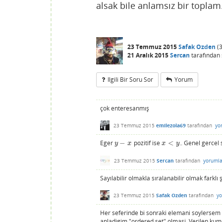
alsak bile anlamsız bir toplam.
23 Temmuz 2015
Safak Ozden
(
3
21 Aralık 2015
Sercan
tarafından
Ilgili Bir Soru Sor
Yorum
çok enteresanmış
23 Temmuz 2015
emilezola69
tarafından
yo
Eger
−
pozitif ise
<
.. Genel gercel
y
−
x
x
<
y
y
x
x
y
23 Temmuz 2015
Sercan
tarafından
yorumla
Sayılabilir olmakla sıralanabilir olmak farklı
23 Temmuz 2015
Safak Ozden
tarafından
yo
Her seferinde bi sonraki elemani soylersem s
anladigim "ordered set" olmasi. Verilen kume