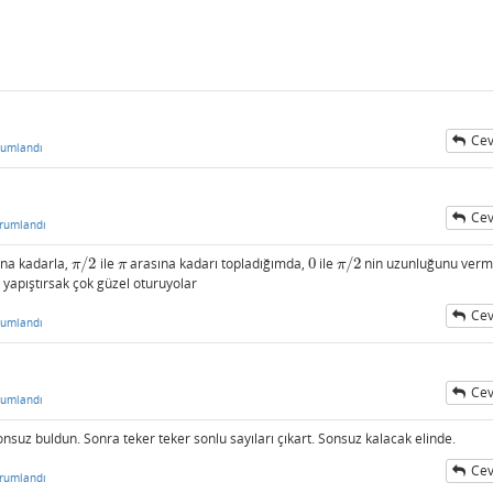
Cev
rumlandı
Cev
rumlandı
na kadarla,
/
2
ile
arasına kadarı topladığımda,
0
ile
/
2
nin uzunluğunu ver
π
/
2
π
0
π
/
2
π
π
π
p yapıştırsak çok güzel oturuyolar
Cev
rumlandı
Cev
rumlandı
Sonsuz buldun. Sonra teker teker sonlu sayıları çıkart. Sonsuz kalacak elinde.
Cev
rumlandı