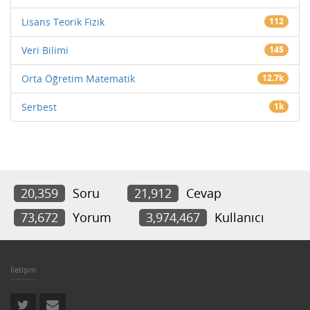
Lisans Teorik Fizik
112
Veri Bilimi
145
Orta Öğretim Matematik
12.7k
Serbest
1k
20,359
Soru
21,912
Cevap
73,672
Yorum
3,974,467
Kullanıcı
İletişim