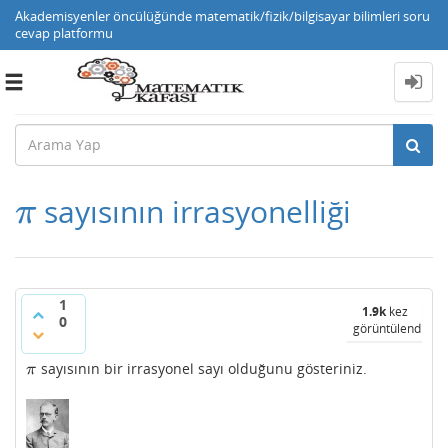
Akademisyenler öncülüğünde matematik/fizik/bilgisayar bilimleri soru
cevap platformu
Toggle
navigation
sayısının irrasyonelliği
π
π
1
1.9k
kez
0
görüntülendi
sayısının bir irrasyonel sayı olduğunu gösteriniz.
π
π