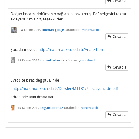
Cevapla
Doğan hocam, dokümanın bağlantısı bozulmuş. Pdf belgesini tekrar
ekleyebilir misiniz, teşekkürler.
14 Kasım 2019
lokman gökçe
tarafından
yorumlandı
Cevapla
Şurada mevcut.
http://matematik.cu.edu.tr/Analiz.htm
15 Kasım 2019
murad.ozkoc
tarafından
yorumlandı
Cevapla
Evet site biraz değişti. Bir de
http://matematik.cu.edu.tr/Dersler/MT131/Piirrasyoneldir.pdf
adresinde aynı dosya var.
15 Kasım 2019
DoganDonmez
tarafından
yorumlandı
Cevapla