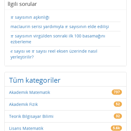
İlgili sorular
sayısının aşkınlığı
π
π
maclaurin serisi yardımıyla
sayısının elde edilişi
π
π
sayısının virgülden sonraki ilk 100 basamağını
π
π
ezberleme
sayısı ve
sayısı reel eksen üzerinde nasıl
e
π
e
π
yerleştirilir?
Tüm kategoriler
Akademik Matematik
737
Akademik Fizik
52
Teorik Bilgisayar Bilimi
32
Lisans Matematik
5.6k