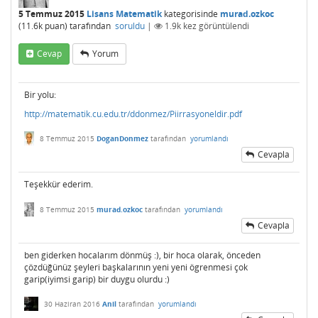
5 Temmuz 2015
Lisans Matematik
kategorisinde
murad.ozkoc
(
11.6k
puan)
tarafından
soruldu
|
1.9k
kez görüntülendi
Cevap
Yorum
Bir yolu:
http://matematik.cu.edu.tr/ddonmez/Piirrasyoneldir.pdf
8 Temmuz 2015
DoganDonmez
tarafından
yorumlandı
Cevapla
Teşekkür ederim.
8 Temmuz 2015
murad.ozkoc
tarafından
yorumlandı
Cevapla
ben giderken hocalarım dönmüş :), bir hoca olarak, önceden
çözdüğünüz şeyleri başkalarının yeni yeni ögrenmesi çok
garip(iyimsi garip) bir duygu olurdu :)
30 Haziran 2016
Anil
tarafından
yorumlandı