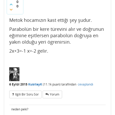
0
0
Metok hocamızın kast ettiği şey şudur.
Parabolün bir kere türevini alır ve doğrunun
eğimine eşitlersen parabolün doğruya en
yakın olduğu yeri ögrenirsin.
2x+3=-1 x=-2 gelir.
6 Eylül 2015
KubilayK
(
11.1k
puan)
tarafından
cevaplandı
Ilgili Bir Soru Sor
Yorum
neden peki?