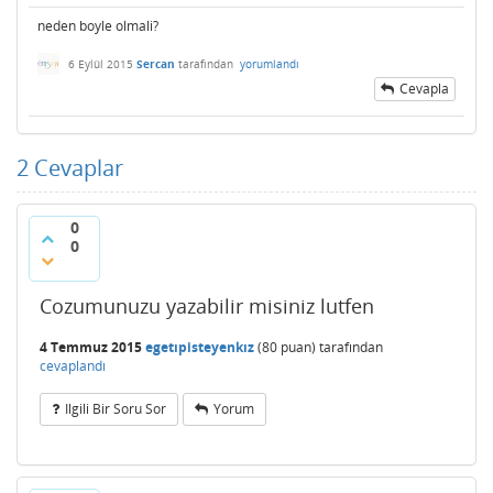
neden boyle olmali?
6 Eylül 2015
Sercan
tarafından
yorumlandı
Cevapla
2
Cevaplar
0
0
Cozumunuzu yazabilir misiniz lutfen
4 Temmuz 2015
egetıpisteyenkız
(
80
puan)
tarafından
cevaplandı
Ilgili Bir Soru Sor
Yorum