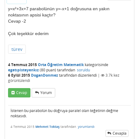
y=x²+3x+7 parabolünün y=-x+1 doğrusuna en yakın
noktasının apsisi kaçtır?
Cevap -2
Çok teşekkür ederim
türev
4 Temmuz 2015
Orta Öğretim Matematik
kategorisinde
egetıpisteyenkız
(
80
puan)
tarafından
soruldu
6 Eylül 2015
DoganDonmez
tarafından
düzenlendi
|
3.7k
kez
görüntülendi
Cevap
Yorum
İstenen bu parabolün bu doğruya paralel olan teğetinin değme
noktasıdı.
4 Temmuz 2015
Mehmet Toktaş
tarafından
yorumlandı
Cevapla