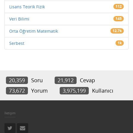
Lisans Teorik Fizik
112
Veri Bilimi
145
Orta Öğretim Matematik
12.7k
Serbest
1k
20,359
Soru
21,912
Cevap
73,672
Yorum
3,975,199
Kullanıcı
İletişim