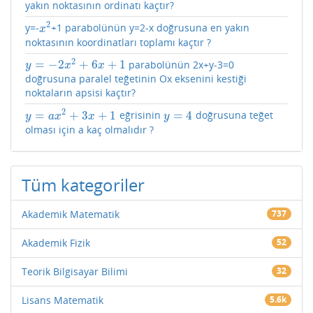
yakın noktasının ordinatı kaçtır?
2
y=-
+1 parabolünün y=2-x doğrusuna en yakın
x
2
x
noktasının koordinatları toplamı kaçtır ?
2
=
−
2
+
6
+
1
parabolünün 2x+y-3=0
y
=
−
2
x
2
+
6
x
+
1
y
x
x
doğrusuna paralel teğetinin Ox eksenini kestiği
noktaların apsisi kaçtır?
2
=
+
3
+
1
=
4
eğrisinin
doğrusuna teğet
y
=
a
x
2
+
3
x
+
1
y
=
4
y
a
x
x
y
olması için a kaç olmalıdır ?
Tüm kategoriler
Akademik Matematik
737
Akademik Fizik
52
Teorik Bilgisayar Bilimi
32
Lisans Matematik
5.6k