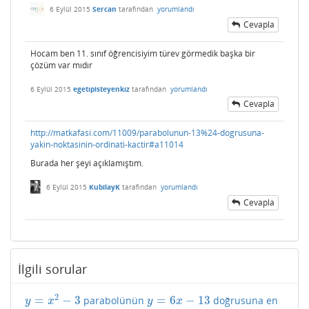
6 Eylül 2015
Sercan
tarafından
yorumlandı
Cevapla
Hocam ben 11. sınıf öğrencisiyim türev görmedik başka bir
çözüm var mıdır
6 Eylül 2015
egetıpisteyenkız
tarafından
yorumlandı
Cevapla
http://matkafasi.com/11009/parabolunun-13%24-dogrusuna-
yakin-noktasinin-ordinati-kactir#a11014
Burada her şeyi açıklamıştım.
6 Eylül 2015
KubilayK
tarafından
yorumlandı
Cevapla
İlgili sorular
2
=
−
3
=
6
−
13
parabolünün
doğrusuna en
y
=
x
2
−
3
y
=
6
x
−
13
y
x
y
x