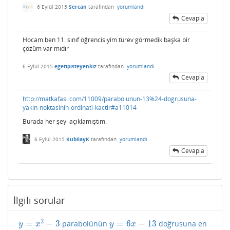
6 Eylül 2015
Sercan
tarafından
yorumlandı
Cevapla
Hocam ben 11. sınıf öğrencisiyim türev görmedik başka bir
çözüm var mıdır
6 Eylül 2015
egetıpisteyenkız
tarafından
yorumlandı
Cevapla
http://matkafasi.com/11009/parabolunun-13%24-dogrusuna-
yakin-noktasinin-ordinati-kactir#a11014
Burada her şeyi açıklamıştım.
6 Eylül 2015
KubilayK
tarafından
yorumlandı
Cevapla
İlgili sorular
2
=
−
3
=
6
−
13
parabolünün
doğrusuna en
y
=
x
2
−
3
y
=
6
x
−
13
y
x
y
x