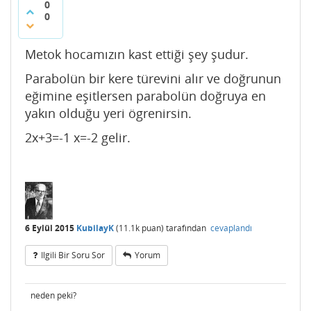
0
0
Metok hocamızın kast ettiği şey şudur.
Parabolün bir kere türevini alır ve doğrunun
eğimine eşitlersen parabolün doğruya en
yakın olduğu yeri ögrenirsin.
2x+3=-1 x=-2 gelir.
6 Eylül 2015
KubilayK
(
11.1k
puan)
tarafından
cevaplandı
Ilgili Bir Soru Sor
Yorum
neden peki?