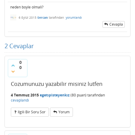
neden boyle olmali?
6 Eylül 2015
Sercan
tarafından
yorumlandı
Cevapla
2
Cevaplar
0
0
Cozumunuzu yazabilir misiniz lutfen
4 Temmuz 2015
egetıpisteyenkız
(
80
puan)
tarafından
cevaplandı
Ilgili Bir Soru Sor
Yorum