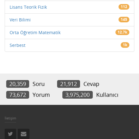
Lisans Teorik Fizik
112
Veri Bilimi
145
Orta Öğretim Matematik
12.7k
Serbest
1k
20,359
Soru
21,912
Cevap
73,672
Yorum
3,975,200
Kullanıcı
İletişim