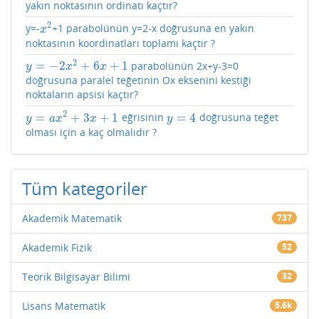
yakın noktasının ordinatı kaçtır?
2
y=-
+1 parabolünün y=2-x doğrusuna en yakın
x
2
x
noktasının koordinatları toplamı kaçtır ?
2
=
−
2
+
6
+
1
parabolünün 2x+y-3=0
y
=
−
2
x
2
+
6
x
+
1
y
x
x
doğrusuna paralel teğetinin Ox eksenini kestiği
noktaların apsisi kaçtır?
2
=
+
3
+
1
=
4
eğrisinin
doğrusuna teğet
y
=
a
x
2
+
3
x
+
1
y
=
4
y
a
x
x
y
olması için a kaç olmalıdır ?
Tüm kategoriler
Akademik Matematik
737
Akademik Fizik
52
Teorik Bilgisayar Bilimi
32
Lisans Matematik
5.6k