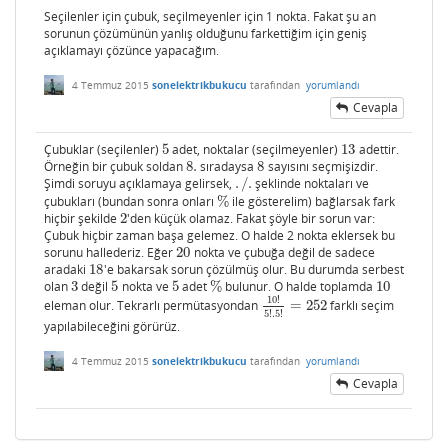
Seçilenler için çubuk, seçilmeyenler için 1 nokta. Fakat şu an
sorunun çözümünün yanlış olduğunu farkettiğim için geniş
açıklamayı çözünce yapacağım.
4 Temmuz 2015
sonelektrikbukucu
tarafından
yorumlandı
Cevapla
Çubuklar (seçilenler)
5
adet, noktalar (seçilmeyenler)
13
adettir.
5
13
Örneğin bir çubuk soldan
8.
sıradaysa
8
sayısını seçmişizdir.
8.
8
Şimdi soruyu açıklamaya gelirsek,
.
/
.
şeklinde noktaları ve
.
/
.
çubukları (bundan sonra onları
%
ile gösterelim) bağlarsak fark
%
hiçbir şekilde
2
'den küçük olamaz. Fakat şöyle bir sorun var:
2
Çubuk hiçbir zaman başa gelemez. O halde 2 nokta eklersek bu
sorunu hallederiz. Eğer
20
nokta ve çubuğa değil de sadece
20
aradaki
18
'e bakarsak sorun çözülmüş olur. Bu durumda serbest
18
olan
3
değil
5
nokta ve
5
adet
%
bulunur. O halde toplamda
10
3
5
5
%
10
10
!
eleman olur. Tekrarlı permütasyondan
=
252
farklı seçim
10
!
5
!
.5
!
=
252
5
!
.5
!
yapılabileceğini görürüz.
4 Temmuz 2015
sonelektrikbukucu
tarafından
yorumlandı
Cevapla