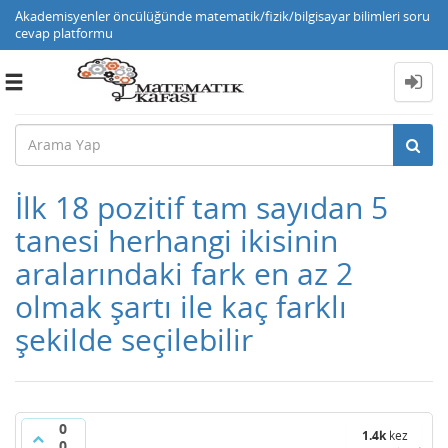
Akademisyenler öncülüğünde matematik/fizik/bilgisayar bilimleri soru
cevap platformu
Toggle
navigation
İlk 18 pozitif tam sayıdan 5
tanesi herhangi ikisinin
aralarındaki fark en az 2
olmak şartı ile kaç farklı
şekilde seçilebilir
0
1.4k
kez
0