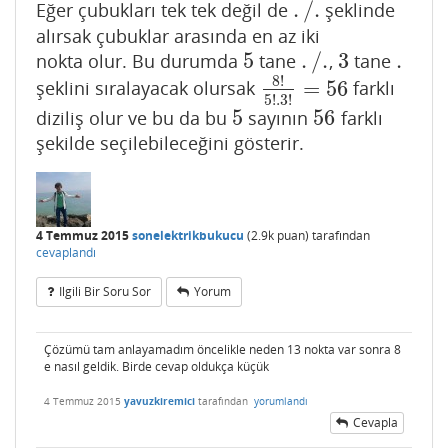
.
/
.
Eğer çubukları tek tek değil de
şeklinde
.
/
.
alırsak çubuklar arasında en az iki
5
.
/
.
3
.
nokta olur. Bu durumda
tane
,
tane
5
.
/
.
3
.
8
!
=
56
şeklini sıralayacak olursak
farklı
8
!
5
!
.3
!
=
56
5
!
.3
!
5
56
diziliş olur ve bu da bu
sayının
farklı
5
56
şekilde seçilebileceğini gösterir.
4 Temmuz 2015
sonelektrikbukucu
(
2.9k
puan)
tarafından
cevaplandı
Ilgili Bir Soru Sor
Yorum
Çözümü tam anlayamadım öncelikle neden 13 nokta var sonra 8
e nasıl geldik. Birde cevap oldukça küçük
4 Temmuz 2015
yavuzkiremici
tarafından
yorumlandı
Cevapla