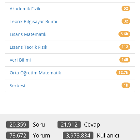
Akademik Fizik
52
Teorik Bilgisayar Bilimi
32
Lisans Matematik
5.6k
Lisans Teorik Fizik
112
Veri Bilimi
145
Orta Öğretim Matematik
12.7k
Serbest
1k
20,359
Soru
21,912
Cevap
73,672
Yorum
3,973,834
Kullanıcı