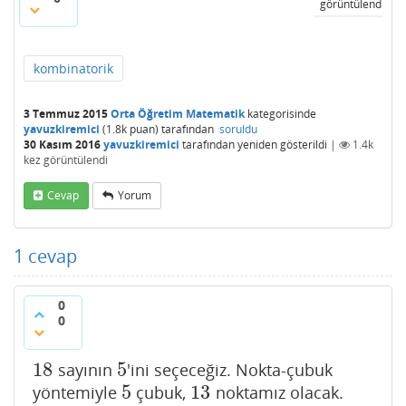
görüntülendi
kombinatorik
3 Temmuz 2015
Orta Öğretim Matematik
kategorisinde
yavuzkiremici
(
1.8k
puan)
tarafından
soruldu
30 Kasım 2016
yavuzkiremici
tarafından
yeniden gösterildi
|
1.4k
kez görüntülendi
Cevap
Yorum
1
cevap
0
0
18
5
sayının
'ini seçeceğiz. Nokta-çubuk
18
5
5
13
yöntemiyle
çubuk,
noktamız olacak.
5
13