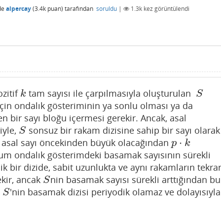
de
alpercay
(
3.4k
puan)
tarafından
soruldu
|
1.3k
kez görüntülendi
ozitif
tam sayısı ile çarpılmasıyla oluşturulan
k
S
k
S
için ondalık gösteriminin ya sonlu olması ya da
en bir sayı bloğu içermesi gerekir. Ancak, asal
iyle,
sonsuz bir rakam dizisine sahip bir sayı olarak
S
S
⋅
ık asal sayı öncekinden büyük olacağından
p
⋅
k
p
k
um ondalık gösterimdeki basamak sayısının sürekli
k bir dizide, sabit uzunlukta ve aynı rakamların tekra
ekir, ancak
nin basamak sayısı sürekli arttığından bu
S
S
,
'nin basamak dizisi periyodik olamaz ve dolayısıyla
S
S