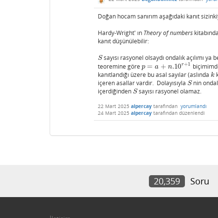
Doğan hocam sanırım aşağıdaki kanıt sizinkiy
Hardy-Wright' ın
Theory of numbers
kitabınd
kanıt düşünülebilir:
sayısı rasyonel olsaydı ondalık açılımı ya be
S
S
+
1
r
teoremine göre
=
+
.10
biçimimde
p
=
a
+
n
.10
r
+
1
p
a
n
kanıtlandığı üzere bu asal sayılar (aslında
k
k
k
içeren asallar vardır. Dolayısıyla
nin ondal
S
S
içerdiğinden
sayısı rasyonel olamaz.
S
S
22 Mart 2025
alpercay
tarafından
yorumlandı
24 Mart 2025
alpercay
tarafından
düzenlendi
20,359
Soru