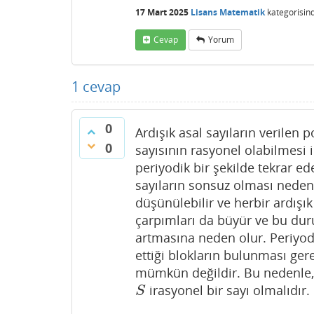
17 Mart 2025
Lisans Matematik
kategorisin
Cevap
Yorum
1
cevap
0
Ardışık asal sayıların verilen p
0
sayısının rasyonel olabilmesi 
periyodik bir şekilde tekrar ed
sayıların sonsuz olması neden
düşünülebilir ve herbir ardış
çarpımları da büyür ve bu dur
artmasına neden olur. Periyodi
ettiği blokların bulunması ger
mümkün değildir. Bu nedenle
irasyonel bir sayı olmalıdır.
S
S