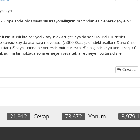
le aynı.
aki Copeland-Erdos sayısının irasyonelliğinin kanıtından esinlenerek şöyle bir
lli bir uzunlukta periyodik sayı blokları içerir ya da sonlu olurdu. Dirichlet
 sonsuz sayıda asal sayı mevcuttur (
00000..
şeklindeki asallar). Daha önce
n
00000..
a
n
a
atları)
sayısı içinde bir yerlerde bulunur. Yani
nin içinde keyfi adet ardışık
0
S
S
0
S
S
ık açılımı bir noktada sona ermeyen veya tekrar etmeyen bu tarz diziler
Cevapla
21,912
Cevap
73,672
Yorum
3,979,