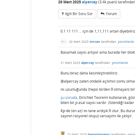
20 Mart 2025
alpercay
(
3.4k
puan)
tarafında
Ilgili Bir Soru Sor
Yorum
0.1 11 111 ... için de 1,11,111 artan diyebilir
20 Mart 2025
Sercan
tarafından
yorumlandı
Basamak sayısı artıyor ama burada her blokt
21 Mart 2025
alpercay
tarafından
yorumlandı
Bunu biraz daha kesinleştirebiliriz:
@alpercay zaten ondalık açılımın sonlu olmad
uzunluğunda (hepsi birden
0
olmayan) bir 
m
0
m
şu soruda
, Dirichlet Teoremi kullanarak, göste
biten bir
asal sayısı vardır. (İstendiği kad
p
p
de (en az)
tane ardışık
0
olur. Bu duru
k
p
m
0
k
p
m
sayının rasyonel oluşu) varsayımı ile çelişir.
22 Mart 2025
DoganDonmez
tarafından
yoru