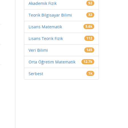
Akademik Fizik
52
Teorik Bilgisayar Bilimi
32
Lisans Matematik
5.6k
Lisans Teorik Fizik
112
Veri Bilimi
145
Orta Öğretim Matematik
12.7k
Serbest
1k