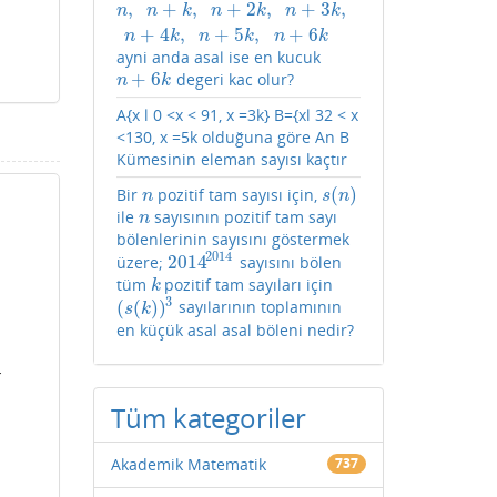
,
+
,
+
2
,
+
3
,
n
,
n
+
k
,
n
+
2
k
,
n
+
3
k
,
n
+
4
k
,
n
+
5
k
,
n
+
6
k
n
n
k
n
k
n
k
+
4
,
+
5
,
+
6
n
k
n
k
n
k
ayni anda asal ise en kucuk
+
6
degeri kac olur?
n
+
6
k
n
k
A{x l 0 <x < 91, x =3k} B={xl 32 < x
<130, x =5k olduğuna göre An B
Kümesinin eleman sayısı kaçtır
(
)
Bir
pozitif tam sayısı için,
n
s
(
n
)
n
s
n
ile
sayısının pozitif tam sayı
n
n
bölenlerinin sayısını göstermek
2014
2014
üzere;
sayısını bölen
2014
2014
tüm
pozitif tam sayıları için
k
k
3
(
(
)
)
sayılarının toplamının
(
s
(
k
)
)
3
s
k
en küçük asal asal böleni nedir?
r
Tüm kategoriler
Akademik Matematik
737