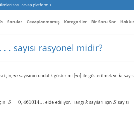
limleri soru cevap platformu
fa
Sorular
Cevaplanmamış
Kategoriler
Bir Soru Sor
Hakkı
.
.
.
sayısı rasyonel midir?
[
]
sı için,
sayısının ondalık gösterimi
ile gösterilmek ve
sayısı
m
[
m
]
k
m
m
k
=
0
,
461014...
çin
elde ediliyor. Hangi
sayıları için
sayısı
S
=
0
,
461014...
k
S
S
k
S