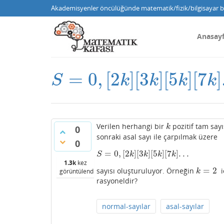
Akademisyenler öncülüğünde matematik/fizik/bilgisayar bi
Anasay
=
0
,
[
2
]
[
3
]
[
5
]
[
7
]
S
=
0
,
[
2
k
]
[
3
k
]
[
5
k
]
[
7
k
]
.
.
.
S
k
k
k
k
Verilen herhangi bir
pozitif tam sayı
k
k
0
sonraki asal sayı ile çarpılmak üzere
0
=
0
,
[
2
]
[
3
]
[
5
]
[
7
]
.
.
.
S
=
0
,
[
2
k
]
[
3
k
]
[
5
k
]
[
7
k
]
.
.
.
S
k
k
k
k
1.3k
kez
=
2
sayısı oluşturuluyor. Örneğin
i
k
=
2
görüntülendi
k
rasyoneldir?
normal-sayılar
asal-sayılar