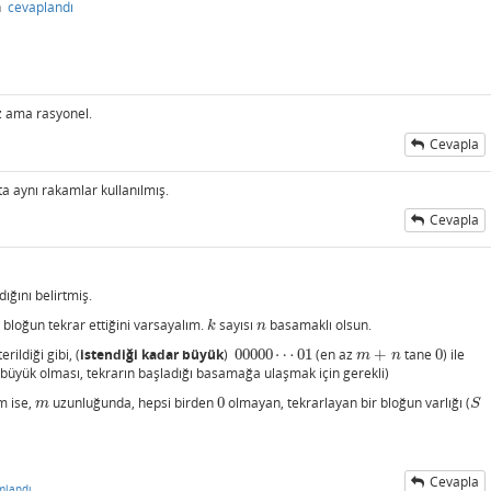
n
cevaplandı
iz ama rasyonel.
Cevapla
a aynı rakamlar kullanılmış.
Cevapla
ığını belirtmiş.
bloğun tekrar ettiğini varsayalım.
sayısı
basamaklı olsun.
k
n
k
n
rildiği gibi, (
istendiği kadar büyük
)
00000
⋯
01
(en az
+
tane
0
) ile
00000
⋯
01
m
+
n
0
m
n
ar büyük olması, tekrarın başladığı basamağa ulaşmak için gerekli)
m ise,
uzunluğunda, hepsi birden
0
olmayan, tekrarlayan bir bloğun varlığı (
m
0
S
m
S
Cevapla
mlandı