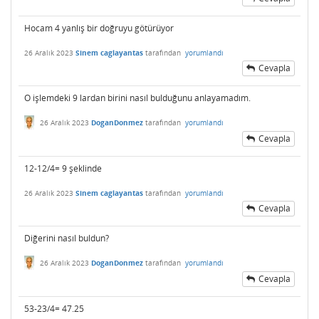
Hocam 4 yanlış bir doğruyu götürüyor
26 Aralık 2023
Sinem caglayantas
tarafından
yorumlandı
Cevapla
O işlemdeki 9 lardan birini nasıl bulduğunu anlayamadım.
26 Aralık 2023
DoganDonmez
tarafından
yorumlandı
Cevapla
12-12/4= 9 şeklinde
26 Aralık 2023
Sinem caglayantas
tarafından
yorumlandı
Cevapla
Diğerini nasıl buldun?
26 Aralık 2023
DoganDonmez
tarafından
yorumlandı
Cevapla
53-23/4= 47.25