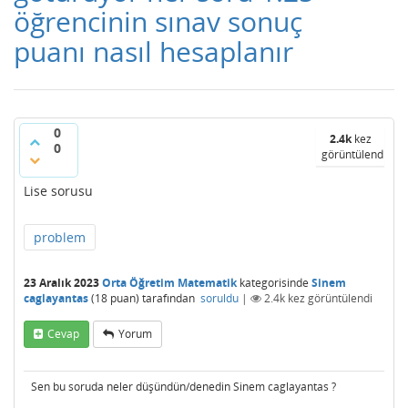
öğrencinin sınav sonuç
puanı nasıl hesaplanır
0
2.4k
kez
0
görüntülendi
Lise sorusu
problem
23 Aralık 2023
Orta Öğretim Matematik
kategorisinde
Sinem
caglayantas
(
18
puan)
tarafından
soruldu
|
2.4k
kez görüntülendi
Cevap
Yorum
Sen bu soruda neler düşündün/denedin Sinem caglayantas ?