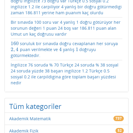
doğru ingilizce 73 doğru var Türkçe 0.5 sosyal 0.2
ingilizce 1.2 ile carpiliyor 4 yanlış bir doğru götürmedigi
zaman 186.811 yerine ham puanım kaç olurdu
Bir sınavda 100 soru var 4 yanlış 1 doğru götürüyor her
sorunun değeri 1 puan 24 boş var 186.811 puan alan
Umut un kaç doğrusu vardır
160
soruluk bir sınavda doğru cevaplanan her soruya
160
2
,
4
4
1
puan verilmekte ve
yanlış
doğruyu
2
,
4
4
1
götürmektedir.
İngilizce 76 soruda % 70 Türkçe 24 soruda % 38 sosyal
24 soruda yüzde 38 başarı ingilizce 1.2 Türkçe 0.5
sosyal 0.2 ile carpildigina göre toplam başarı yüzdesi
nedir
Tüm kategoriler
Akademik Matematik
737
Akademik Fizik
52