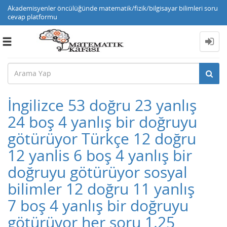
Akademisyenler öncülüğünde matematik/fizik/bilgisayar bilimleri soru
cevap platformu
Toggle
navigation
İngilizce 53 doğru 23 yanlış
24 boş 4 yanlış bir doğruyu
götürüyor Türkçe 12 doğru
12 yanlis 6 boş 4 yanlış bir
doğruyu götürüyor sosyal
bilimler 12 doğru 11 yanlış
7 boş 4 yanlış bir doğruyu
götürüyor her soru 1.25