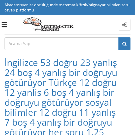
Akademisyenler öncülüğünde matematik/fizik/bilgisayar bilimleri soru
cevap platformu
Toggle
navigation
İngilizce 53 doğru 23 yanlış
24 boş 4 yanlış bir doğruyu
götürüyor Türkçe 12 doğru
12 yanlis 6 boş 4 yanlış bir
doğruyu götürüyor sosyal
bilimler 12 doğru 11 yanlış
7 boş 4 yanlış bir doğruyu
götürüyor her soru 1.25