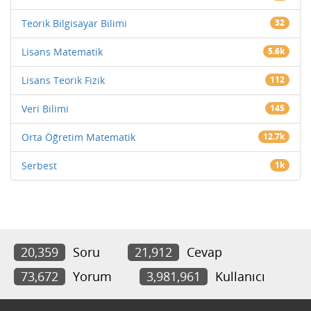
Teorik Bilgisayar Bilimi
32
Lisans Matematik
5.6k
Lisans Teorik Fizik
112
Veri Bilimi
145
Orta Öğretim Matematik
12.7k
Serbest
1k
20,359
Soru
21,912
Cevap
73,672
Yorum
3,981,961
Kullanıcı