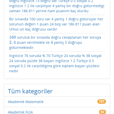
doğru ingilizce 73 doğru var Türkçe 0.5 sosyal 0.2
ingilizce 1.2 ile carpiliyor 4 yanlış bir doğru götürmedigi
zaman 186.811 yerine ham puanım kaç olurdu
Bir sınavda 100 soru var 4 yanlış 1 doğru götürüyor her
sorunun değeri 1 puan 24 boş var 186.811 puan alan
Umut un kaç doğrusu vardır
160
soruluk bir sınavda doğru cevaplanan her soruya
160
2
,
4
4
1
puan verilmekte ve
yanlış
doğruyu
2
,
4
4
1
götürmektedir.
İngilizce 76 soruda % 70 Türkçe 24 soruda % 38 sosyal
24 soruda yüzde 38 başarı ingilizce 1.2 Türkçe 0.5
sosyal 0.2 ile carpildigina göre toplam başarı yüzdesi
nedir
Tüm kategoriler
Akademik Matematik
737
Akademik Fizik
52