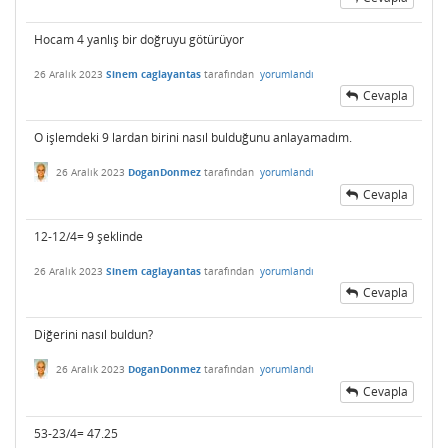
Hocam 4 yanlış bir doğruyu götürüyor
26 Aralık 2023
Sinem caglayantas
tarafından
yorumlandı
Cevapla
O işlemdeki 9 lardan birini nasıl bulduğunu anlayamadım.
26 Aralık 2023
DoganDonmez
tarafından
yorumlandı
Cevapla
12-12/4= 9 şeklinde
26 Aralık 2023
Sinem caglayantas
tarafından
yorumlandı
Cevapla
Diğerini nasıl buldun?
26 Aralık 2023
DoganDonmez
tarafından
yorumlandı
Cevapla
53-23/4= 47.25