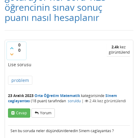
öğrencinin sınav sonuç
puanı nasıl hesaplanır
0
2.4k
kez
0
görüntülendi
Lise sorusu
problem
23 Aralık 2023
Orta Öğretim Matematik
kategorisinde
Sinem
caglayantas
(
18
puan)
tarafından
soruldu
|
2.4k
kez görüntülendi
Cevap
Yorum
Sen bu soruda neler düşündün/denedin Sinem caglayantas ?