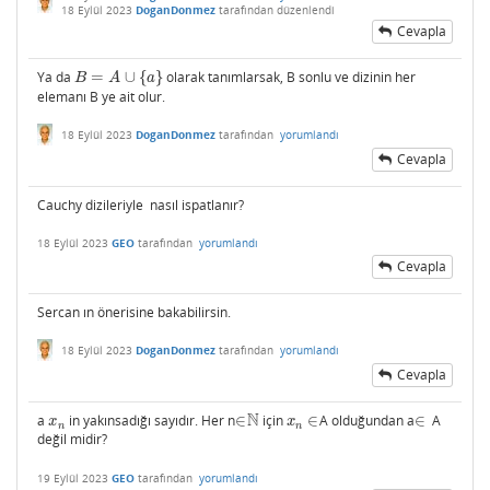
18 Eylül 2023
DoganDonmez
tarafından
düzenlendi
Cevapla
Ya da
=
∪
{
}
olarak tanımlarsak, B sonlu ve dizinin her
B
=
A
∪
{
a
}
B
A
a
elemanı B ye ait olur.
18 Eylül 2023
DoganDonmez
tarafından
yorumlandı
Cevapla
Cauchy dizileriyle nasıl ispatlanır?
18 Eylül 2023
GEO
tarafından
yorumlandı
Cevapla
Sercan ın önerisine bakabilirsin.
18 Eylül 2023
DoganDonmez
tarafından
yorumlandı
Cevapla
N
a
in yakınsadığı sayıdır. Her n
∈
için
∈
A olduğundan a
∈
A
x
n
∈
N
x
n
∈
∈
x
x
n
n
değil midir?
19 Eylül 2023
GEO
tarafından
yorumlandı