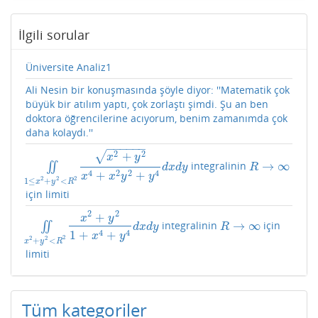
İlgili sorular
Üniversite Analiz1
Ali Nesin bir konuşmasında şöyle diyor: ''Matematik çok
büyük bir atılım yaptı, çok zorlaştı şimdi. Şu an ben
doktora öğrencilerine acıyorum, benim zamanımda çok
daha kolaydı.''
−
−
−
−
−
−
2
2
+
√
x
y
→
∞
∬
integralinin
∬
1
≤
x
2
+
y
2
<
R
2
x
2
+
y
2
x
4
+
x
2
y
2
+
y
4
d
x
d
y
R
→
∞
d
x
d
y
R
4
2
2
4
+
+
x
x
y
y
2
2
2
1
≤
+
<
x
y
R
için limiti
2
2
+
x
y
→
∞
∬
integralinin
için
∬
x
2
+
y
2
<
R
2
x
2
+
y
2
1
+
x
4
+
y
4
d
x
d
y
R
→
∞
d
x
d
y
R
4
4
1
+
+
x
y
2
2
2
+
<
x
y
R
limiti
Tüm kategoriler