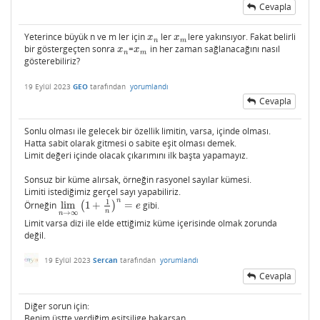
Cevapla
Yeterince büyük n ve m ler için
ler
lere yakınsıyor. Fakat belirli
x
n
x
m
x
x
n
m
bir göstergeçten sonra
=
in her zaman sağlanacağını nasıl
x
n
x
m
x
x
n
m
gösterebiliriz?
19 Eylül 2023
GEO
tarafından
yorumlandı
Cevapla
Sonlu olması ile gelecek bir özellik limitin, varsa, içinde olması.
Hatta sabit olarak gitmesi o sabite eşit olması demek.
Limit değeri içinde olacak çıkarımını ilk başta yapamayız.
Sonsuz bir küme alırsak, örneğin rasyonel sayılar kümesi.
Limiti istediğimiz gerçel sayı yapabiliriz.
n
1
Örneğin
lim
(
1
+
)
=
gibi.
lim
n
→
∞
(
1
+
1
n
)
n
=
e
e
n
→
∞
n
Limit varsa dizi ile elde ettiğimiz küme içerisinde olmak zorunda
değil.
19 Eylül 2023
Sercan
tarafından
yorumlandı
Cevapla
Diğer sorun için:
Benim üstte verdiğim eşitsilige bakarsan