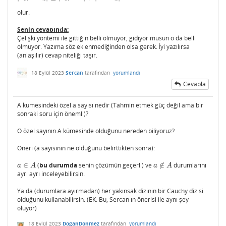
olur.
Senin cevabında:
Çelişki yöntemi ile gittiğin belli olmuyor, gidiyor musun o da belli
olmuyor. Yazıma söz eklenmediğinden olsa gerek. İyi yazılırsa
(anlaşılır) cevap niteliği taşır.
18 Eylül 2023
Sercan
tarafından
yorumlandı
Cevapla
A kümesindeki özel a sayısı nedir (Tahmin etmek güç değil ama bir
sonraki soru için önemli)?
O özel sayının A kümesinde olduğunu nereden biliyoruz?
Öneri (a sayısının ne olduğunu belirttikten sonra):
∈
(
bu durumda
senin çözümün geçerli) ve
∉
durumlarını
a
∈
A
a
∉
A
a
A
a
A
ayrı ayrı inceleyebilirsin.
Ya da (durumlara ayırmadan) her yakınsak dizinin bir Cauchy dizisi
olduğunu kullanabilirsin. (EK: Bu, Sercan ın önerisi ile aynı şey
oluyor)
18 Eylül 2023
DoganDonmez
tarafından
yorumlandı