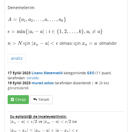
Denemelerim
=
{
,
,
…
,
,
…
,
}
A
=
{
a
1
,
a
2
,
…
,
a
,
…
,
a
k
}
A
a
a
a
a
1
2
k
=
min
{
|
−
|
:
∈
{
1
,
2
,
.
.
.
,
}
,
≠
}
ϵ
=
min
{
|
a
i
−
a
|
:
i
∈
{
1
,
2
,
.
.
.
,
k
}
,
a
i
≠
a
}
ϵ
a
a
i
k
a
a
i
i
>
|
−
|
<
=
için
olması için
olmalıdır
n
>
N
|
x
n
−
a
|
<
ϵ
x
n
=
a
n
N
x
a
ϵ
x
a
n
n
analiz
17 Eylül 2023
Lisans Matematik
kategorisinde
GEO
(
11
puan)
tarafından
soruldu
19 Eylül 2023
murad.ozkoc
tarafından
düzenlendi
|
2k
kez
görüntülendi
Cevap
Yorum
Şu eşitsizliği de inceleyebilirsin:
|
−
|
<
/
2
ve
|
−
|
<
/
2
ise
|
x
n
−
a
|
<
ϵ
/
2
|
x
m
−
a
|
<
ϵ
/
2
x
a
ϵ
x
a
ϵ
n
m
|
−
|
≤
|
−
|
+
|
−
|
<
|
x
m
−
x
n
|
≤
|
x
m
−
a
|
+
|
a
−
x
n
|
<
ϵ
x
x
x
a
a
x
ϵ
m
n
m
n