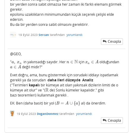
bir yerden sonra sabit olmazsa her zaman iki farklı elemanı görmek
gerekir.
epsilonu uzaklıkların minimumundan küçük seçerek çelişki elde
edersin.
Bu da bir yerden sonra sabit olmasını gerektirir.
19 Eylül 2023
Sercan
tarafından
yorumlandı
Cevapla
@GEO,
N
"
,
in yakınsadığı sayıdır. Her
∈
için
∈
olduğundan
a
,
x
n
n
∈
N
x
n
∈
A
a
x
n
x
A
n
n
∈
değil midir?"
a
∈
A
a
A
Evet doğru, ama, bunu göstermek için sorudaki iddiayı ispatlamak
gerekli ya da sorudan
daha ileri düzeyde
Analiz
("Terimleri
kapalı
bir kümeye ait olan yakınsak dizilerin limiti de o
R
kümeye ait olur" ve "(
de) Sonlu kümeler kapalıdır." gibi
R
bazı teoremleri) kullanmak gerekli .
EK: Ben (daha basit) bir yol (
=
∪
{
}
al) da önerdim.
B
=
A
∪
{
a
}
B
A
a
19 Eylül 2023
DoganDonmez
tarafından
yorumlandı
Cevapla