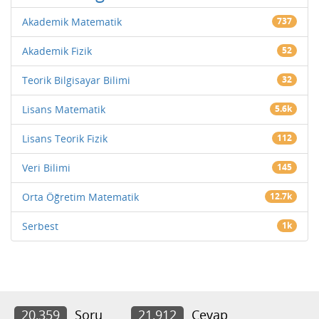
Akademik Matematik
737
Akademik Fizik
52
Teorik Bilgisayar Bilimi
32
Lisans Matematik
5.6k
Lisans Teorik Fizik
112
Veri Bilimi
145
Orta Öğretim Matematik
12.7k
Serbest
1k
20,359
Soru
21,912
Cevap