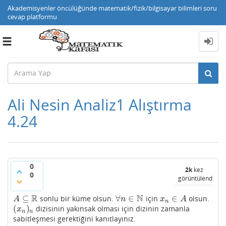
Akademisyenler öncülüğünde matematik/fizik/bilgisayar bilimleri soru
cevap platformu
Toggle
navigation
Ali Nesin Analiz1 Alıştırma
4.24
0
2k
kez
0
görüntülendi
R
N
⊆
∀
∈
∈
sonlu bir küme olsun.
için
olsun.
A
⊆
R
∀
n
∈
N
x
n
∈
A
A
n
x
A
n
(
)
dizisinin yakınsak olması için dizinin zamanla
(
x
n
)
n
x
n
n
sabitleşmesi gerektiğini kanıtlayınız.