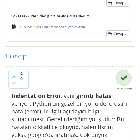
Cevapla
Cok tesekkurler, dediginiz sekilde duzenledim
11 Şubat 2023
Emel
tarafından
yorumlandı
Cevapla
1
cevap
2
0
En İyi Cevap
Indentation Error
, yani
girinti hatası
veriyor. Python'un güzel bir yönü de, oluşan
hata (error) ile ilgili açıklayıcı bilgi
sunabilmesi. Genel izlediğim yol şudur: Bu
hataları dikkatlice okuyup, halen fikrim
yoksa google'da aratmak. Çok büyük