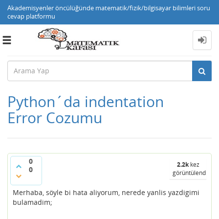
Akademisyenler öncülüğünde matematik/fizik/bilgisayar bilimleri soru
cevap platformu
Toggle
navigation
Python´da indentation
Error Cozumu
0
2.2k
kez
0
görüntülendi
Merhaba, söyle bi hata aliyorum, nerede yanlis yazdigimi
bulamadim;