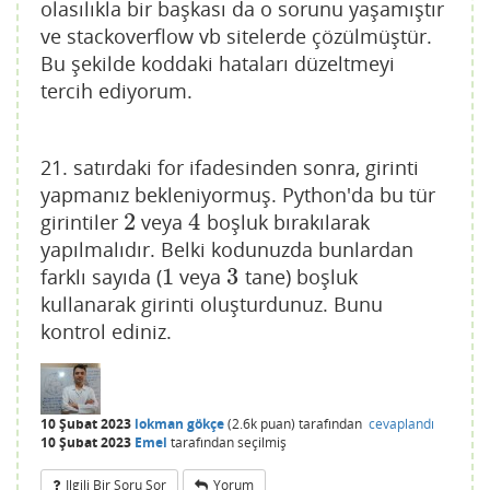
olasılıkla bir başkası da o sorunu yaşamıştır
ve stackoverflow vb sitelerde çözülmüştür.
Bu şekilde koddaki hataları düzeltmeyi
tercih ediyorum.
21. satırdaki for ifadesinden sonra, girinti
yapmanız bekleniyormuş. Python'da bu tür
2
4
girintiler
veya
boşluk bırakılarak
2
4
yapılmalıdır. Belki kodunuzda bunlardan
1
3
farklı sayıda (
veya
tane) boşluk
1
3
kullanarak girinti oluşturdunuz. Bunu
kontrol ediniz.
10 Şubat 2023
lokman gökçe
(
2.6k
puan)
tarafından
cevaplandı
10 Şubat 2023
Emel
tarafından
seçilmiş
Ilgili Bir Soru Sor
Yorum