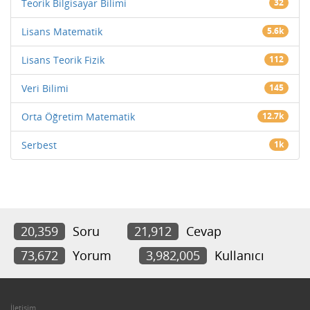
Teorik Bilgisayar Bilimi
32
Lisans Matematik
5.6k
Lisans Teorik Fizik
112
Veri Bilimi
145
Orta Öğretim Matematik
12.7k
Serbest
1k
20,359
Soru
21,912
Cevap
73,672
Yorum
3,982,005
Kullanıcı
İletişim