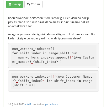
Cevap
Yorum
Kodu zukaridaki editorden "Kod Parcacigi Ekle" kismina bakip
paylasirsaniz sorunuz biraz daha anlasilir olur. Su anki hali ile
anlamak biraz zor.
Asagida yapmak istediginizi tahmin ettigim iki kod parcasi var. Bu
kadar bilgiyle bu kadar yardimci olabiliyorum maalesef.
for
 shift_index 
in
 range(shift_num):

   num_workers_indexes.append(
f'
{Avg_Custom
er_Number}
_
{shift_index}
'
num_workers_indexes=[
f'
{Avg_Customer_Numbe
r}
_
{shift_index}
'
for
 shift_index 
in
 range
10 Şubat 2023
eloi2
tarafından
yorumlandı