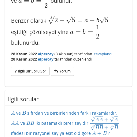
=
=
ve
bulunur.
a
=
b
=
1
2
a
b
2
−
−
−
−
−
−
–
–
√
3
√
√
2
−
5
=
−
5
Benzer olarak
2
−
5
3
=
a
−
b
5
a
b
1
=
=
eşitliği çözülseydi yine
a
=
b
=
1
2
a
b
2
bulunurdu.
28 Kasım 2022
alpercay
(
3.4k
puan)
tarafından
cevaplandı
28 Kasım 2022
alpercay
tarafından
düzenlendi
Ilgili Bir Soru Sor
Yorum
İlgili sorular
ve
sıfırdan ve birbirlerinden farklı rakamlardır.
A
B
A
B
−
−
−
−
−
√
√
3
3
+
A
A
A
ve
iki basamaklı birer sayıdır
A
A
B
B
A
A
3
+
A
3
B
B
3
+
B
3
A
A
B
B
−
−
−
−
−
√
√
3
3
+
B
B
B
+
ifadesi bir rasyonel sayıya eşit old.göre
?
A
+
B
A
B