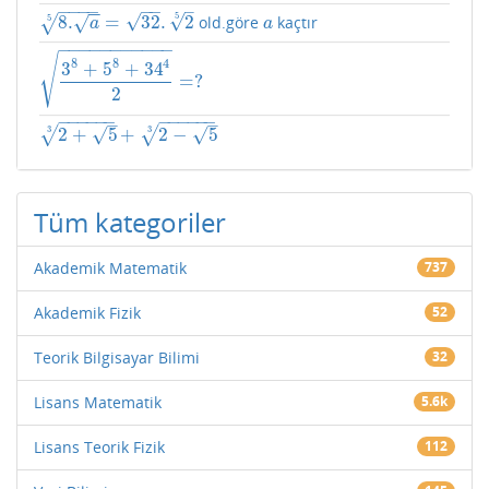
−
−
−
−
−
−
–
−
−
√
√
5
8.
=
32
.
2
old.göre
kaçtır
√
√
5
8.
a
5
=
32
.
2
5
a
a
a
−
−
−
−
−
−
−
−
−
−
−
√
4
8
8
3
+
5
+
34
=
?
3
8
+
5
8
+
34
4
2
=
?
2
−
−
−
−
−
−
−
−
−
−
−
−
–
–
√
√
√
√
3
3
2
+
5
+
2
−
5
2
+
5
3
+
2
−
5
3
Tüm kategoriler
Akademik Matematik
737
Akademik Fizik
52
Teorik Bilgisayar Bilimi
32
Lisans Matematik
5.6k
Lisans Teorik Fizik
112