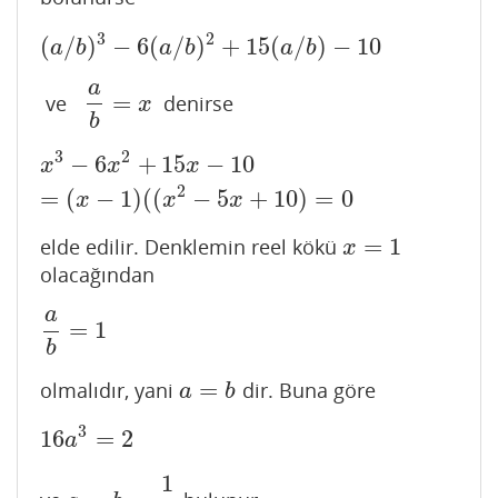
3
2
(
/
)
−
6
(
/
)
+
15
(
/
)
−
10
(
a
/
b
)
3
−
6
(
a
/
b
)
2
+
15
(
a
/
b
)
−
10
a
b
a
b
a
b
a
=
ve
denirse
a
b
=
x
x
b
3
2
−
6
+
15
−
10
x
3
−
6
x
2
+
15
x
−
10
=
(
x
−
1
)
(
(
x
2
−
5
x
+
10
)
=
0
x
x
x
2
=
(
−
1
)
(
(
−
5
+
10
)
=
0
x
x
x
=
1
elde edilir. Denklemin reel kökü
x
=
1
x
olacağından
a
=
1
a
b
=
1
b
=
olmalıdır, yani
dir. Buna göre
a
=
b
a
b
3
16
=
2
16
a
3
=
2
a
1