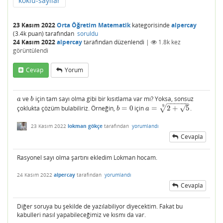
köklü-sayılar
23 Kasım 2022
Orta Öğretim Matematik
kategorisinde
alpercay
(
3.4k
puan)
tarafından
soruldu
24 Kasım 2022
alpercay
tarafından
düzenlendi
|
1.8k
kez
görüntülendi
Cevap
Yorum
ve
için tam sayı olma gibi bir kısıtlama var mı? Yoksa, sonsuz
a
b
a
b
−
−
−
−
−
−
–
√
9
√
çoklukta çözüm bulabiliriz. Örneğin,
=
0
için
=
2
+
5
.
b
=
0
a
=
2
+
5
9
b
a
23 Kasım 2022
lokman gökçe
tarafından
yorumlandı
Cevapla
Rasyonel sayı olma şartını ekledim Lokman hocam.
24 Kasım 2022
alpercay
tarafından
yorumlandı
Cevapla
Diğer soruya bu şekilde de yazılabiliyor diyecektim. Fakat bu
kabulleri nasıl yapabileceğimiz ve kısmı da var.