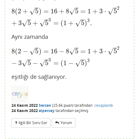
–
–
–
2
8
(
2
+
5
)
=
16
+
8
5
=
1
+
3
⋅
5
2
+
3
5
+
5
3
=
(
1
+
5
)
3
.
8
(
2
+
5
)
=
16
+
8
5
=
1
+
3
⋅
5
√
√
√
–
–
–
3
3
+
3
5
+
5
=
(
1
+
5
)
.
√
√
√
Aynı zamanda
–
–
–
2
8
(
2
−
5
)
=
16
−
8
5
=
1
+
3
⋅
5
2
−
3
5
−
5
3
=
(
1
−
5
)
3
8
(
2
−
5
)
=
16
−
8
5
=
1
+
3
⋅
5
√
√
√
–
–
–
3
3
−
3
5
−
5
=
(
1
−
5
)
√
√
√
eşitliği de sağlanıyor.
24 Kasım 2022
Sercan
(
25.6k
puan)
tarafından
cevaplandı
24 Kasım 2022
alpercay
tarafından
seçilmiş
Ilgili Bir Soru Sor
Yorum