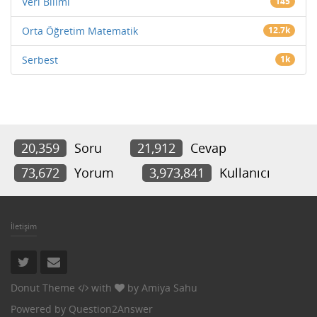
Veri Bilimi
145
Orta Öğretim Matematik
12.7k
Serbest
1k
20,359
Soru
21,912
Cevap
73,672
Yorum
3,973,841
Kullanıcı
İletişim
Donut Theme
with
by
Amiya Sahu
Powered by
Question2Answer