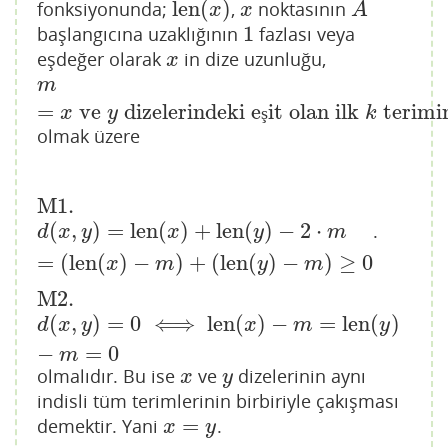
len
(
)
fonksiyonunda;
,
noktasının
len
(
x
)
x
A
x
x
A
1
başlangıcına uzaklığının
fazlası veya
1
eşdeğer olarak
in dize uzunluğu,
x
x
m
=
x
ve
y
dizelerindeki eşit olan ilk
k
terimin sayıs
m
=
ve
dizelerindeki e
it olan ilk
terimin
x
y
ş
k
olmak üzere
M1.
M1.
(
,
)
=
len
(
)
+
len
(
)
−
2
⋅
.
d
(
x
,
y
)
=
len
(
x
)
+
len
(
y
)
−
2
⋅
m
=
(
len
(
x
)
−
m
)
+
(
len
(
y
)
−
m
)
≥
0
d
x
y
x
y
m
=
(
len
(
)
−
)
+
(
len
(
)
−
)
≥
0
x
m
y
m
M2.
M2.
(
,
)
=
0
⟺
len
(
)
−
=
len
(
)
d
(
x
,
y
)
=
0
⟺
len
(
x
)
−
m
=
len
(
y
)
−
m
=
0
d
x
y
x
m
y
−
=
0
m
olmalıdır. Bu ise
ve
dizelerinin aynı
x
y
x
y
indisli tüm terimlerinin birbiriyle çakışması
=
demektir. Yani
.
x
=
y
x
y