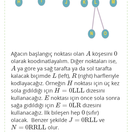
0
Ağacın başlangıç noktası olan
köşesini
A
0
A
olarak koodinatlayalım. Diğer noktaları ise,
ya göre ya sağ tarafta ya da sol tarafta
A
A
kalacak biçimde
(left),
(right) harfleriyle
L
R
L
R
kodlayacağız. Örneğin
noktası için üç kez
H
H
=
0LLL
sola gidildiği için
dizesini
H
=
0LLL
H
kullanacağız.
noktası için önce sola sonra
E
E
=
0LR
sağa gidildiği için
dizesini
E
=
0LR
E
0
kullanacağız. İlk bileşen hep
(sıfır)
0
=
0RLL
olacak. Benzer şekilde
ve
J
=
0RLL
J
=
0RRLL
olur.
N
=
0RRLL
N