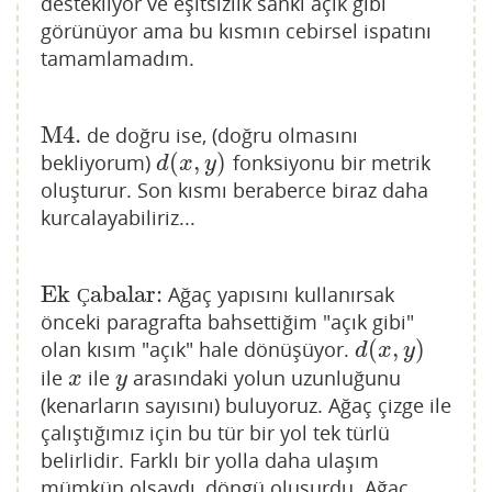
destekliyor ve eşitsizlik sanki açık gibi
görünüyor ama bu kısmın cebirsel ispatını
tamamlamadım.
M4.
de doğru ise, (doğru olmasını
M4.
(
,
)
bekliyorum)
fonksiyonu bir metrik
d
(
x
,
y
)
d
x
y
oluşturur. Son kısmı beraberce biraz daha
kurcalayabiliriz...
Ek
abalar:
Ağaç yapısını kullanırsak
Ek Çabalar:
Ç
önceki paragrafta bahsettiğim "açık gibi"
(
,
)
olan kısım "açık" hale dönüşüyor.
d
(
x
,
y
)
d
x
y
ile
ile
arasındaki yolun uzunluğunu
x
y
x
y
(kenarların sayısını) buluyoruz. Ağaç çizge ile
çalıştığımız için bu tür bir yol tek türlü
belirlidir. Farklı bir yolla daha ulaşım
mümkün olsaydı, döngü oluşurdu. Ağaç