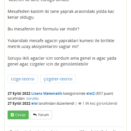
Mesafeden kastim iki tane yaprak arasindaki yolda kac
kenar oldugu.
Bu mesafenin bir formulu var midir?
Yukaridaki mesafe agacin yapraklari kumesi ile birlikte
metrik uzay aksiyomlarini saglar mi?
Soruyu ikili agaclar icin sordum ama genel
-agac yada
n
n
genel agac cizgeler icin de genisletilebilir
cizge-teorisi
çizgeler-teorisi
27 Eylül 2022
Lisans Matematik
kategorisinde
eloi2
(
857
puan)
tarafından
soruldu
27 Eylül 2022
eloi
tarafından
düzenlendi
|
1.9k
kez görüntülendi
Cevap
Yorum