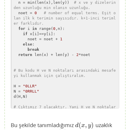
  n = min(len(x),len(y))  
# x ve y dizelerin
den uzunluğu min olanın uzunluğu.
  noet = 
0
# number of equal terms. Eşit o
lan ilk k terimin sayısıdır. k+1-inci teriml
er farklıdır.
for
 i 
in
 range(
0
,n):

if
 x[i]==y[i]:

      noet = noet + 
1
else
:  

break
return
 len(x) + len(y) - 
2
*noet

# Bu kodu H ve N noktaları arasındaki mesafe
yi kullanmak için çalıştıralım.
H = 
"0LLR"
N = 
"0RRLL"
d(H,N)

# Çıktımız 7 olacaktır. Yani H ve N noktalar
ını birbirine bağlayan 7 kenar vardır.
(
,
)
Bu şekilde tanımladığımız
uzaklık
d
(
x
,
y
)
d
x
y