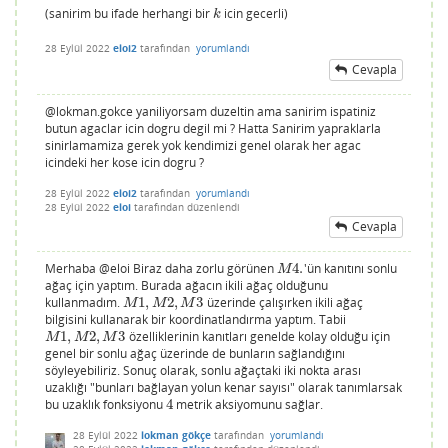
(sanirim bu ifade herhangi bir
icin gecerli)
k
k
28 Eylül 2022
eloi2
tarafından
yorumlandı
Cevapla
@lokman.gokce yaniliyorsam duzeltin ama sanirim ispatiniz
butun agaclar icin dogru degil mi ? Hatta Sanirim yapraklarla
sinirlamamiza gerek yok kendimizi genel olarak her agac
icindeki her kose icin dogru ?
28 Eylül 2022
eloi2
tarafından
yorumlandı
28 Eylül 2022
eloi
tarafından
düzenlendi
Cevapla
Merhaba @eloi Biraz daha zorlu görünen
4.
'ün kanıtını sonlu
M
4.
M
ağaç için yaptım. Burada ağacın ikili ağaç olduğunu
kullanmadım.
1
,
2
,
3
üzerinde çalışırken ikili ağaç
M
1
,
M
2
,
M
3
M
M
M
bilgisini kullanarak bir koordinatlandırma yaptım. Tabii
1
,
2
,
3
özelliklerinin kanıtları genelde kolay olduğu için
M
1
,
M
2
,
M
3
M
M
M
genel bir sonlu ağaç üzerinde de bunların sağlandığını
söyleyebiliriz. Sonuç olarak, sonlu ağaçtaki iki nokta arası
uzaklığı "bunları bağlayan yolun kenar sayısı" olarak tanımlarsak
bu uzaklık fonksiyonu
4
metrik aksiyomunu sağlar.
4
28 Eylül 2022
lokman gökçe
tarafından
yorumlandı