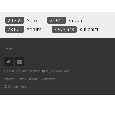
20,359
Soru
21,912
Cevap
73,672
Yorum
3,973,943
Kullanıcı
İletişim
Donut Theme
with
by
Amiya Sahu
Powered by
Question2Answer
Donut theme