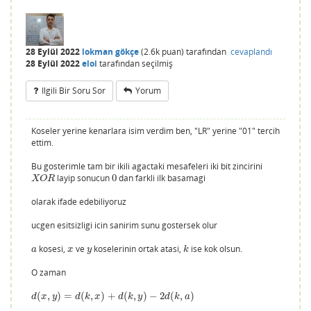
28 Eylül 2022
lokman gökçe
(
2.6k
puan)
tarafından
cevaplandı
28 Eylül 2022
eloi
tarafından
seçilmiş
Ilgili Bir Soru Sor
Yorum
Koseler yerine kenarlara isim verdim ben, "LR" yerine "01" tercih
ettim.
Bu gosterimle tam bir ikili agactaki mesafeleri iki bit zincirini
layip sonucun
0
dan farkli ilk basamagi
X
O
R
0
X
O
R
olarak ifade edebiliyoruz
ucgen esitsizligi icin sanirim sunu gostersek olur
kosesi,
ve
koselerinin ortak atasi,
ise kok olsun.
a
x
y
k
a
x
y
k
O zaman
(
,
)
=
(
,
)
+
(
,
)
−
2
(
,
)
d
(
x
,
y
)
=
d
(
k
,
x
)
+
d
(
k
,
y
)
−
2
d
(
k
,
a
)
d
x
y
d
k
x
d
k
y
d
k
a