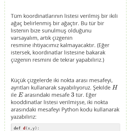
Tüm koordinatlarının listesi verilmiş bir ikili
ağaç belirlenmiş bir ağaçtır. Bu tür bir
listenin bize sunulmuş olduğunu
varsayalım, artık çizgenin
resmine ihtiyacımız kalmayacaktır. (Eğer
istersek, koordinatlar listesine bakarak
çizgenin resmini de tekrar yapabiliriz.)
Küçük çizgelerde iki nokta arası mesafeyi,
ayrıtları kullanarak sayabiliyoruz. Şekilde
H
H
3
ile
arasındaki mesafe
tür. Eğer
E
3
E
kooddinatlar listesi verilmişse, iki nokta
arasındaki mesafeyi Python kodu kullanarak
yazabiliriz:
def
d
(x,y)
: