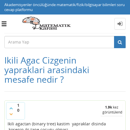
Akademisyenler öncülüğünde matematik/fizik/bilgisayar bilimleri soru
cevap platformu
Toggle
navigation
Ikili Agac Cizgenin
yapraklari arasindaki
mesafe nedir ?
1
1.9k
kez
0
görüntülendi
Ikili agactan (binary tree) kastim yapraklar disinda
kosenin iki tane cocugu olmasi.