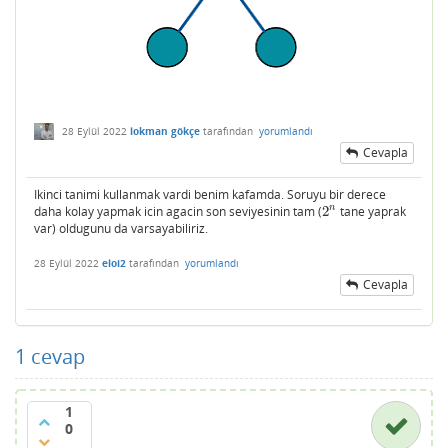
28 Eylül 2022
lokman gökçe
tarafından
yorumlandı
Cevapla
Ikinci tanimi kullanmak vardi benim kafamda. Soruyu bir derece
n
daha kolay yapmak icin agacin son seviyesinin tam (
2
tane yaprak
2
n
var) oldugunu da varsayabiliriz.
28 Eylül 2022
eloi2
tarafından
yorumlandı
Cevapla
1
cevap
1
0