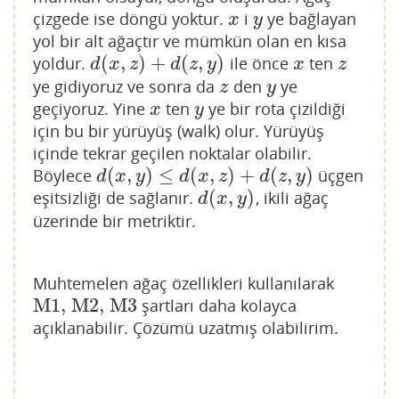
çizgede ise döngü yoktur.
i
ye bağlayan
x
y
x
y
yol bir alt ağaçtır ve mümkün olan en kısa
(
,
)
+
(
,
)
yoldur.
ile önce
ten
d
(
x
,
z
)
+
d
(
z
,
y
)
x
z
d
x
z
d
z
y
x
z
ye gidiyoruz ve sonra da
den
ye
z
y
z
y
geçiyoruz. Yine
ten
ye bir rota çizildiği
x
y
x
y
için bu bir yürüyüş (walk) olur. Yürüyüş
içinde tekrar geçilen noktalar olabilir.
(
,
)
≤
(
,
)
+
(
,
)
Böylece
üçgen
d
(
x
,
y
)
≤
d
(
x
,
z
)
+
d
(
z
,
y
)
d
x
y
d
x
z
d
z
y
(
,
)
eşitsizliği de sağlanır.
, ikili ağaç
d
(
x
,
y
)
d
x
y
üzerinde bir metriktir.
Muhtemelen ağaç özellikleri kullanılarak
M1, M2, M3
şartları daha kolayca
M1, M2, M3
açıklanabilir. Çözümü uzatmış olabilirim.