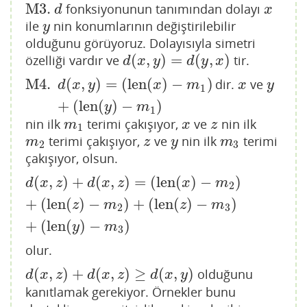
M3.
fonksiyonunun tanımından dolayı
M3.
d
x
d
x
ile
nin konumlarının değiştirilebilir
y
y
olduğunu görüyoruz. Dolayısıyla simetri
(
,
)
=
(
,
)
özelliği vardır ve
tir.
d
(
x
,
y
)
=
d
(
y
,
x
)
d
x
y
d
y
x
M4.
(
,
)
=
(
len
(
)
−
)
dir.
ve
M4.
d
(
x
,
y
)
=
(
len
(
x
)
−
m
1
)
+
(
len
(
y
)
−
m
1
)
x
y
d
x
y
x
m
x
y
1
+
(
len
(
)
−
)
y
m
1
nin ilk
terimi çakışıyor,
ve
nin ilk
m
1
x
z
m
x
z
1
terimi çakışıyor,
ve
nin ilk
terimi
m
2
z
y
m
3
m
z
y
m
2
3
çakışıyor, olsun.
(
,
)
+
(
,
)
=
(
len
(
)
−
)
d
(
x
,
z
)
+
d
(
x
,
z
)
=
(
len
(
x
)
−
m
2
)
+
(
len
(
z
)
−
m
2
)
+
(
len
(
z
)
−
m
3
)
+
d
x
z
d
x
z
x
m
2
+
(
len
(
)
−
)
+
(
len
(
)
−
)
z
m
z
m
2
3
+
(
len
(
)
−
)
y
m
3
olur.
(
,
)
+
(
,
)
≥
(
,
)
olduğunu
d
(
x
,
z
)
+
d
(
x
,
z
)
≥
d
(
x
,
y
)
d
x
z
d
x
z
d
x
y
kanıtlamak gerekiyor. Örnekler bunu