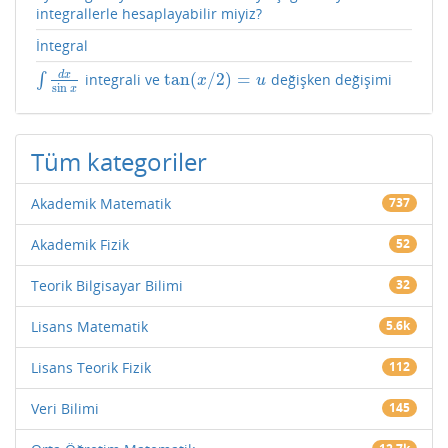
integrallerle hesaplayabilir miyiz?
İntegral
d
x
tan
(
/
2
)
=
∫
integrali ve
değişken değişimi
∫
d
x
sin
x
tan
(
x
/
2
)
=
u
x
u
sin
x
Tüm kategoriler
Akademik Matematik
737
Akademik Fizik
52
Teorik Bilgisayar Bilimi
32
Lisans Matematik
5.6k
Lisans Teorik Fizik
112
Veri Bilimi
145