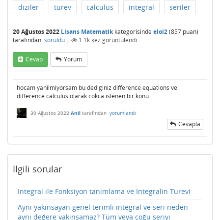
diziler
turev
calculus
integral
seriler
20 Ağustos 2022
Lisans Matematik
kategorisinde
eloi2
(
857
puan)
tarafından
soruldu
|
1.1k
kez görüntülendi
Cevap
Yorum
hocam yanilmiyorsam bu dediginiz difference equations ve
difference calculus olarak cokca islenen bir konu
30 Ağustos 2022
Anil
tarafından
yorumlandı
Cevapla
İlgili sorular
Integral ile Fonksiyon tanimlama ve Integralin Turevi
Aynı yakınsayan genel terimli integral ve seri neden
aynı değere yakınsamaz? Tüm veya çoğu seriyi