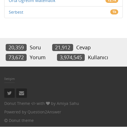
Orta Öğretim Matematik
12.7k
Serbest
1k
20,359
Soru
21,912
Cevap
73,672
Yorum
3,974,545
Kullanıcı
İletişim
Donut Theme
with
by
Amiya Sahu
Powered by
Question2Answer
Donut theme