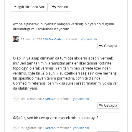
Ilgili Bir Soru Sor
Yorum
Affına sığınarak, bu yanıtın yalaşap verilmiş bir yanıt olduğunu
düşündüğümü söylemek istiyorum.
28 Haziran 2015
Safak Ozden
tarafından
yorumlandı
Cevapla
Olabilir, yalasap olmayan da tum ozellikklerin ispatini vermek
mi? Ben tam tanimini aramistim ama en ilkel tanimi "cofinite
topology" olarak verilmis. Yani tanim hep varyete uzerinden
verilmis. Oyle bir
olsun,
su ozellikleri saglasin diye herhangi
X
τ
X
τ
bir spesifik olmayan tanim gormedim, cofinite disinda.
Gormedim referansi benim kisa sureli arastirmalarim, yoksa var
da olabilir yani.
29 Haziran 2015
Sercan
tarafından
yorumlandı
Cevapla
@Şafak, sen bir cevap vermeyecek misin bu soruya?
27 Ağustos 2015
Sercan
tarafından
yorumlandı