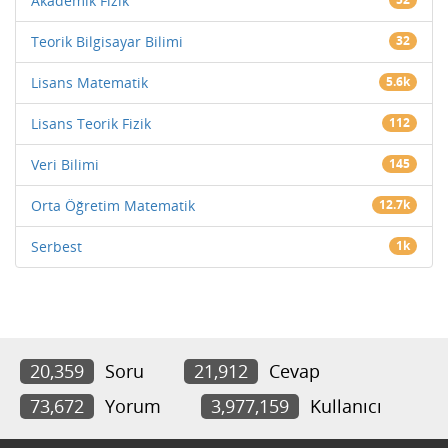
Akademik Fizik
Teorik Bilgisayar Bilimi
32
Lisans Matematik
5.6k
Lisans Teorik Fizik
112
Veri Bilimi
145
Orta Öğretim Matematik
12.7k
Serbest
1k
20,359
Soru
21,912
Cevap
73,672
Yorum
3,977,159
Kullanıcı