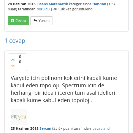
28 Haziran 2015
Lisans Matematik
kategorisinde
Handan
(
1.5k
puan)
tarafından
soruldu
|
1.9k
kez görüntülendi
Cevap
Yorum
1
cevap
0
0
Varyete icin polinom koklerini kapali kume
kabul eden topoloji. Spectrum icin de
herhangi bir ideali iceren tum asal idelleri
kapali kume kabul eden topoloji.
28 Haziran 2015
Sercan
(
25.6k
puan)
tarafından
cevaplandı