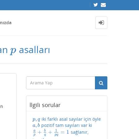
mızda
pan
asalları
p
p
İlgili sorular
ın
,
iki farklı asal sayılar için öyle
p
,
q
p
q
,
pozitif tam sayıları var ki
a
,
b
a
b
1
a
b
+
+
=
1
sağlanır,
a
p
+
b
q
+
1
p
q
=
1
p
q
p
q