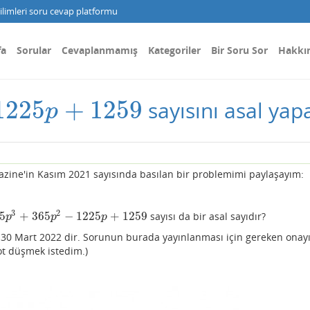
limleri soru cevap platformu
fa
Sorular
Cevaplanmamış
Kategoriler
Bir Soru Sor
Hakkı
1225
+
1259
sayısını asal ya
1259
p
ne'in Kasım 2021 sayısında basılan bir problemimi paylaşayım:
3
2
5
+
365
−
1225
+
1259
sayısı da bir asal sayıdır?
p
3
+
365
p
2
−
1225
p
+
1259
p
p
p
 30 Mart 2022 dir. Sorunun burada yayınlanması için gereken onay
not düşmek istedim.)