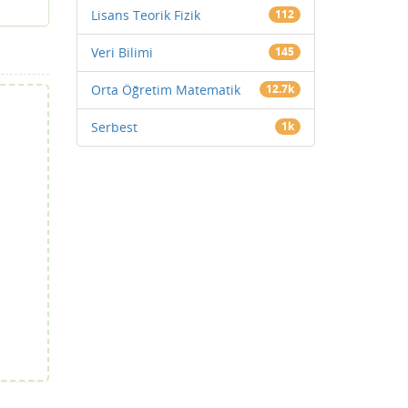
Lisans Teorik Fizik
112
Veri Bilimi
145
Orta Öğretim Matematik
12.7k
Serbest
1k