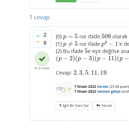
1
cevap
2
=
5
509
(0)
ise ifade
olarak 
p
=
5
509
p
0
4
≠
5
−
1
(1)
ise ifade
'e d
p
≠
5
p
4
−
1
p
p
5
(2) Bu ifade
e eşit değilse as
5
(
−
2
)
(
−
3
)
(
−
11
)
(
−
(
p
−
2
)
(
p
−
3
)
(
p
−
11
)
(
p
−
19
)
=
0
p
p
p
p
En İyi Cevap
2
3
5
11
19
Cevap:
,
,
,
,
.
2
3
5
11
19
7 Nisan 2022
Sercan
(
25.6k
puan
7 Nisan 2022
lokman gökçe
tara
Ilgili Bir Soru Sor
Yorum