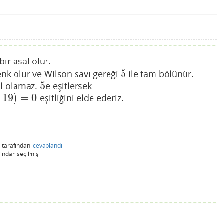
bir asal olur.
5
enk olur ve Wilson savı gereği
ile tam bölünür.
5
5
al olamaz.
e eşitlersek
5
19
)
=
0
eşitliğini elde ederiz.
)
tarafından
cevaplandı
fından
seçilmiş