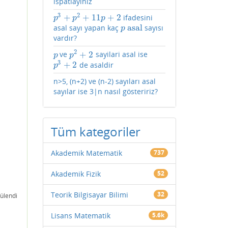
ispatlayınız
3
2
+
+
11
+
2
ifadesini
p
3
+
p
2
+
11
p
+
2
p
p
p
asal
asal sayı yapan kaç
sayısı
p
asal
p
vardır?
2
+
2
ve
sayilari asal ise
p
p
2
+
2
p
p
3
+
2
de asaldir
p
3
+
2
p
n>5, (n+2) ve (n-2) sayıları asal
sayılar ise 3|n nasıl gösteririz?
Tüm kategoriler
Akademik Matematik
737
Akademik Fizik
52
Teorik Bilgisayar Bilimi
32
ülendi
Lisans Matematik
5.6k