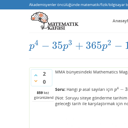
Akademisyenler öncülüğünde matematik/fizik/bilgisayar bi
Anasay
4
3
2
−
35
+
365
−
p
4
−
35
p
3
+
365
p
2
−
1225
p
+
p
p
p
MMA bünyesindeki Mathematics Magazi
2
0
4
−
3
Soru:
Hangi
asal sayıları için
p
p
4
−
35
p
p
859
kez
(Not: Soruyu siteye gönderme tarihim
görüntülendi
geleceği tarih ile karşılaştırmak için 