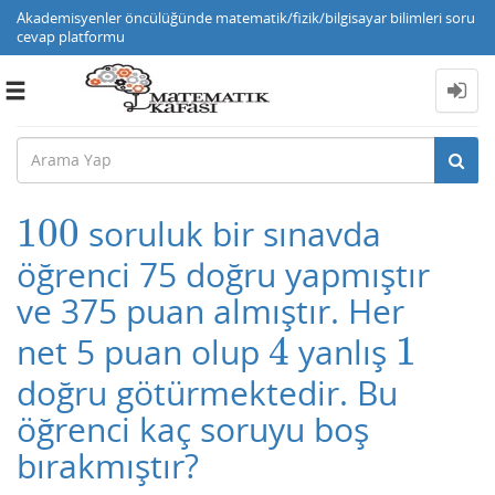
Akademisyenler öncülüğünde matematik/fizik/bilgisayar bilimleri soru
cevap platformu
Toggle
navigation
100
soruluk bir sınavda
100
öğrenci 75 doğru yapmıştır
ve 375 puan almıştır. Her
4
1
net 5 puan olup
yanlış
4
1
doğru götürmektedir. Bu
öğrenci kaç soruyu boş
bırakmıştır?