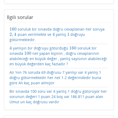
İlgili sorular
160
soruluk bir sınavda doğru cevaplanan her soruya
160
2
,
4
4
1
puan verilmekte ve
yanlış
doğruyu
2
,
4
4
1
götürmektedir.
4
160
yanlışın bir doğruyu götürdüğü
soruluk bir
4
160
100
sınavda
net yapan kişinin , doğru cevaplarının
100
alabileceği en büyük değer , yanlış sayısının alabileceği
en büyük değerden kaç fazladır ?
Ali 'nin 76 soruda 69 doğrusu 7 yanlışı var 4 yanlış 1
doğru götürmektedir her net 1.2 değerindedir buna
göre Ali kaç puan almıştır
Bir sınavda 100 soru var 4 yanlış 1 doğru götürüyor her
sorunun değeri 1 puan 24 boş var 186.811 puan alan
Umut un kaç doğrusu vardır