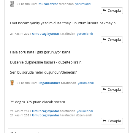
21 Kasım 2021
murad.ozkoc
tarafından
yorumlandı
Cevapla
Evet hocam yanlış yazdım düzeltmeyi unuttum kusura bakmayın
21 Kasım 2021
Umut caglayantas
tarafından
yorumlandı
Cevapla
Hala soru hatalı gibi görünüyor bana.
Düzenle düğmesine basarak düzeltebilirsin.
Sen bu soruda neler düşündün/denedin?
21 Kasım 2021
DoganDonmez
tarafından
yorumlandı
Cevapla
75 doğru 375 puan olacak hocam
21 Kasım 2021
Umut caglayantas
tarafından
yorumlandı
21 Kasım 2021
Umut caglayantas
tarafından
düzenlendi
Cevapla