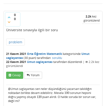
0
2.2k
kez
0
görüntülendi
Üniversite sınavıyla ilgili bir soru
problem
21 Kasım 2021
Orta Öğretim Matematik
kategorisinde
Umut
caglayantas
(
30
puan)
tarafından
soruldu
22 Kasım 2021
Umut caglayantas
tarafından
düzenlendi
|
2.2k
kez
görüntülendi
Cevap
Yorum
@Umut caglayantas sen neler düşündüğünü yazarsan takıldığın
noktadan birlikte devam edebiliriz. Mesela
100
sorunun hepsini
100
doğru yapmış olsaydı
120
puan alırdı. O halde soruda bir sorun var,
120
değil mi?