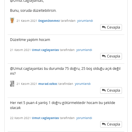
@Umut caglayantas,
Bunu, soruda düzeltebilirsin.
21 Kasım 2021
DoganDonmez
tarafından
yorumlandı
Cevapla
Düzeltme yaptım hocam
21 Kasım 2021
Umut caglayantas
tarafından
yorumlandı
Cevapla
@Umut caglayantas bu durumda 75 doğru, 25 boş olduğu açık değil
mi?
21 Kasım 2021
murad.ozkoc
tarafından
yorumlandı
Cevapla
Her net 5 puan 4 yanlış 1 doğru götürmektedir hocam bu şekilde
olacak
22 Kasım 2021
Umut caglayantas
tarafından
yorumlandı
Cevapla