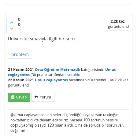
0
2.2k
kez
0
görüntülendi
Üniversite sınavıyla ilgili bir soru
problem
21 Kasım 2021
Orta Öğretim Matematik
kategorisinde
Umut
caglayantas
(
30
puan)
tarafından
soruldu
22 Kasım 2021
Umut caglayantas
tarafından
düzenlendi
|
2.2k
kez
görüntülendi
Cevap
Yorum
@Umut caglayantas sen neler düşündüğünü yazarsan takıldığın
noktadan birlikte devam edebiliriz. Mesela
100
sorunun hepsini
100
doğru yapmış olsaydı
120
puan alırdı. O halde soruda bir sorun var,
120
değil mi?