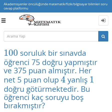
Akademisyenler öncülüğünde matematik/fizik/bilgisayar bilimleri soru
cevap platformu
Toggle
navigation
100
soruluk bir sınavda
100
öğrenci 75 doğru yapmıştır
ve 375 puan almıştır. Her
4
1
net 5 puan olup
yanlış
4
1
doğru götürmektedir. Bu
öğrenci kaç soruyu boş
bırakmıştır?