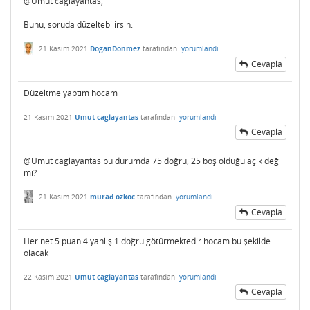
@Umut caglayantas,
Bunu, soruda düzeltebilirsin.
21 Kasım 2021
DoganDonmez
tarafından
yorumlandı
Cevapla
Düzeltme yaptım hocam
21 Kasım 2021
Umut caglayantas
tarafından
yorumlandı
Cevapla
@Umut caglayantas bu durumda 75 doğru, 25 boş olduğu açık değil
mi?
21 Kasım 2021
murad.ozkoc
tarafından
yorumlandı
Cevapla
Her net 5 puan 4 yanlış 1 doğru götürmektedir hocam bu şekilde
olacak
22 Kasım 2021
Umut caglayantas
tarafından
yorumlandı
Cevapla