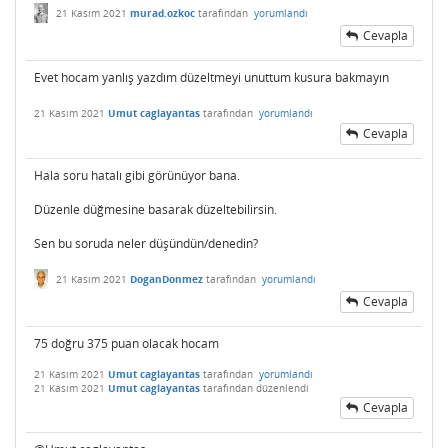
21 Kasım 2021
murad.ozkoc
tarafından
yorumlandı
Cevapla
Evet hocam yanlış yazdım düzeltmeyi unuttum kusura bakmayın
21 Kasım 2021
Umut caglayantas
tarafından
yorumlandı
Cevapla
Hala soru hatalı gibi görünüyor bana.
Düzenle düğmesine basarak düzeltebilirsin.
Sen bu soruda neler düşündün/denedin?
21 Kasım 2021
DoganDonmez
tarafından
yorumlandı
Cevapla
75 doğru 375 puan olacak hocam
21 Kasım 2021
Umut caglayantas
tarafından
yorumlandı
21 Kasım 2021
Umut caglayantas
tarafından
düzenlendi
Cevapla