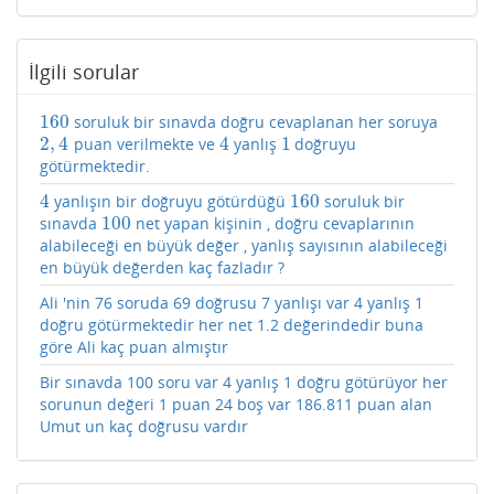
İlgili sorular
160
soruluk bir sınavda doğru cevaplanan her soruya
160
2
,
4
4
1
puan verilmekte ve
yanlış
doğruyu
2
,
4
4
1
götürmektedir.
4
160
yanlışın bir doğruyu götürdüğü
soruluk bir
4
160
100
sınavda
net yapan kişinin , doğru cevaplarının
100
alabileceği en büyük değer , yanlış sayısının alabileceği
en büyük değerden kaç fazladır ?
Ali 'nin 76 soruda 69 doğrusu 7 yanlışı var 4 yanlış 1
doğru götürmektedir her net 1.2 değerindedir buna
göre Ali kaç puan almıştır
Bir sınavda 100 soru var 4 yanlış 1 doğru götürüyor her
sorunun değeri 1 puan 24 boş var 186.811 puan alan
Umut un kaç doğrusu vardır