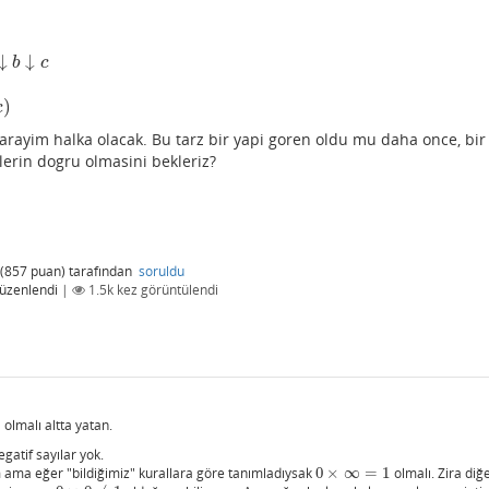
↓
↓
b
c
)
c
arayim halka olacak. Bu tarz bir yapi goren oldu mu daha once, bir
erin dogru olmasini bekleriz?
(
857
puan)
tarafından
soruldu
üzenlendi
|
1.5k
kez görüntülendi
 olmalı altta yatan.
gatif sayılar yok.
 ama eğer "bildiğimiz" kurallara göre tanımladıysak
0
×
∞
=
1
olmalı. Zira diğ
0
×
∞
=
1