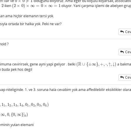
eri var ve
0
×
0
≠
1
olduğunu biliyoruz. Ama eğer bu koşulu koyarsak, associativ
0
×
0
≠
1
=
2
iken
(
2
×
0
)
×
∞
=
0
×
∞
=
1
oluyor. Yani çarpma işlemi de abelyen gru
(
2
×
0
)
×
∞
=
0
×
∞
=
1
an ama hiçbir elemanın tersi yok.
ıyla ortada bir halka yok. Peki ne var?
Cev
noid ?
Cev
R
uma cevirirsek, gene ayni yapi geliyor . belki
(
∪
{
±
∞
}
,
+
,
⋅
,
↑
,
↓
)
a bakm
(
R
∪
{
±
∞
}
,
+
,
⋅
,
↑
,
↓
)
m buda pek hos degil
Cev
ap niteliginde. 1. ve 3. soruna hala cevabim yok ama affedilebilir eksiklikler olar
,
1
,
1
,
1
,
1
,
0
,
0
,
0
,
0
)
3
,
1
4
,
0
1
,
0
2
,
0
3
,
0
4
)
1
2
3
4
1
2
3
4
∞
,
0
,
{
0
,
∞
}
]
)
0
eminin yutan elemani