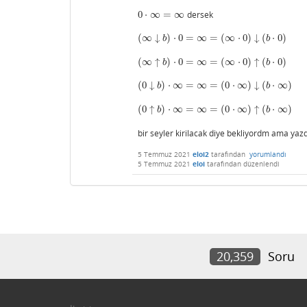
0
⋅
∞
=
∞
dersek
0
⋅
∞
=
∞
(
∞
↓
)
⋅
0
=
∞
=
(
∞
⋅
0
)
↓
(
⋅
0
)
(
∞
↓
b
)
⋅
0
=
∞
=
(
∞
⋅
0
)
↓
(
b
⋅
0
)
b
b
(
∞
↑
)
⋅
0
=
∞
=
(
∞
⋅
0
)
↑
(
⋅
0
)
(
∞
↑
b
)
⋅
0
=
∞
=
(
∞
⋅
0
)
↑
(
b
⋅
0
)
b
b
(
0
↓
)
⋅
∞
=
∞
=
(
0
⋅
∞
)
↓
(
⋅
∞
)
(
0
↓
b
)
⋅
∞
=
∞
=
(
0
⋅
∞
)
↓
(
b
⋅
∞
)
b
b
(
0
↑
)
⋅
∞
=
∞
=
(
0
⋅
∞
)
↑
(
⋅
∞
)
(
0
↑
b
)
⋅
∞
=
∞
=
(
0
⋅
∞
)
↑
(
b
⋅
∞
)
b
b
bir seyler kirilacak diye bekliyordm ama yazd
5 Temmuz 2021
eloi2
tarafından
yorumlandı
5 Temmuz 2021
eloi
tarafından
düzenlendi
20,359
Soru