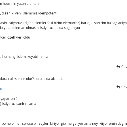
in hepsinin yutan elemani.
diger iki yeni islemimiz idempotent.
ni istiyoruz, (diger islemlerdeki birim elemanlar) haric, ki sanirim bu saglaniyo
a yutan eleman olmasini istiyoruz bu da saglaniyor
eli ozellikleri oldu
 herhangi islemi koyabilirsiniz
Cev
larak alırsak ne olur? sorusu da aklımda.
Cev
dı
 yaparsak ?
)
istiyoruz sanirim ama
⋅
∞
ne olmali sorusu bir seyleri kiriyor gibime geliyor ama neyi kiiyor emin degil
∞