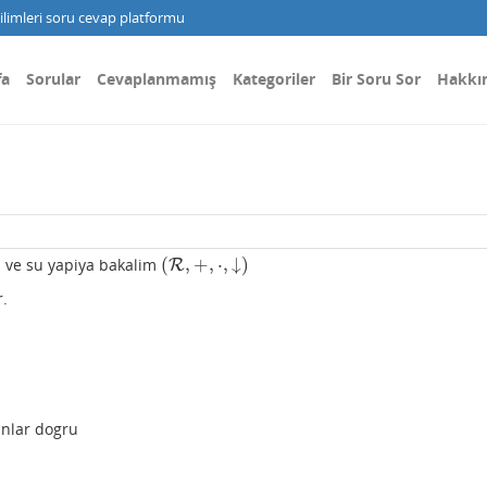
limleri soru cevap platformu
fa
Sorular
Cevaplanmamış
Kategoriler
Bir Soru Sor
Hakkı
(
,
+
,
⋅
,
↓
)
 ve su yapiya bakalim
(
R
R
,
+
,
⋅
,
↓
)
r.
unlar dogru