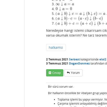
∞
↓
=
∞
↓
a
=
a
a
a
0
↓
=
0
0
↓
a
=
0
a
↓
)
↓
=
↓
(
↓
)
=
(
a
↓
b
)
↓
c
=
a
↓
(
b
↓
c
)
=
a
↓
b
↓
c
a
b
c
a
b
c
a
↓
)
⋅
=
(
⋅
)
↓
(
⋅
)
(
a
↓
b
)
⋅
c
=
(
a
⋅
c
)
↓
(
b
⋅
c
)
a
b
c
a
c
b
c
↓
)
+
=
(
+
)
↓
(
+
(
a
↓
b
)
+
c
=
(
a
+
c
)
↓
(
b
+
c
)
a
b
c
a
c
b
Neredeyse hangi islemi cikarirsam cik
varsa okumak isterim? Ne tarz teoreml
halkamsi
2 Temmuz 2021
Serbest
kategorisinde
eloi2
3 Temmuz 2021
DoganDonmez
tarafından
d
Cevap
Yorum
Bir sürü sorum var.
Bir halkanın öncelikle bir Abelyen grup yapısı
Toplama işlemi bu yapıyı vermiyor. Ne
Çarpma işlemini anlayabilmiş değilim