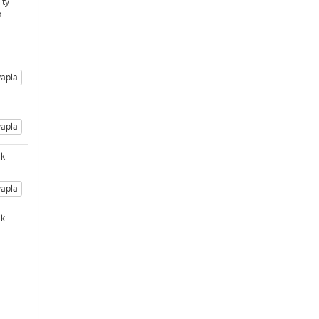
ity
p
apla
apla
ak
apla
ak