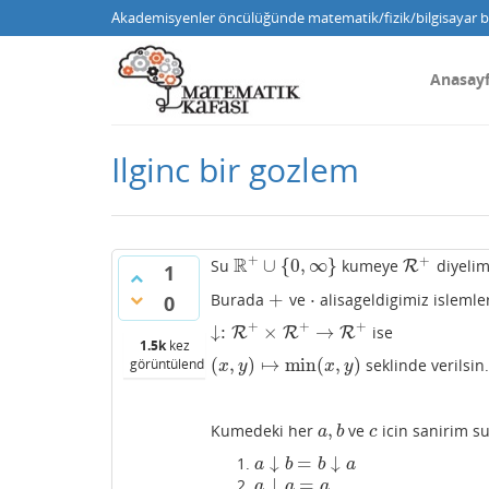
Akademisyenler öncülüğünde matematik/fizik/bilgisayar bi
Anasay
Ilginc bir gozlem
+
+
R
∪
{
0
,
∞
}
Su
kumeye
diyelim
R
+
∪
{
0
,
∞
}
R
R
+
1
+
⋅
Burada
ve
alisageldigimiz islemle
+
⋅
0
+
+
+
↓
:
×
→
ise
↓:
R
R
+
×
R
+
→
R
R
+
R
1.5k
kez
(
,
)
↦
min
(
,
)
seklinde verilsin.
görüntülendi
(
x
,
y
)
↦
min
(
x
,
y
)
x
y
x
y
,
Kumedeki her
ve
icin sanirim s
a
,
b
c
a
b
c
↓
=
↓
a
↓
b
=
b
↓
a
a
b
b
a
↓
=
a
↓
a
=
a
a
a
a