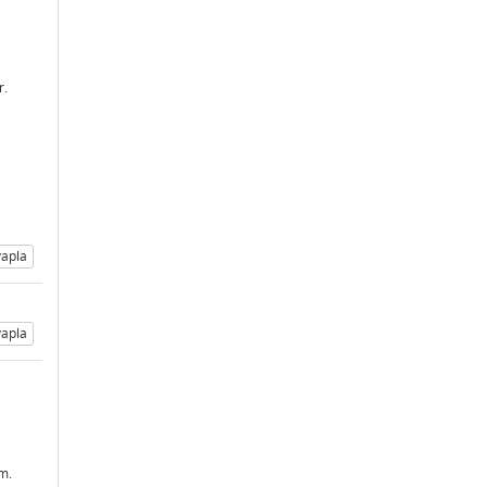
r.
apla
apla
im.