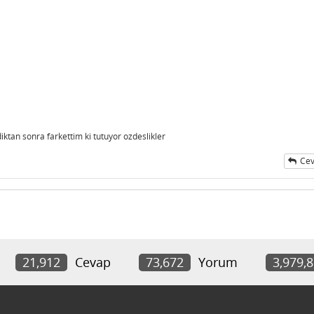
iktan sonra farkettim ki tutuyor ozdeslikler
Cev
21,912
Cevap
73,672
Yorum
3,979,