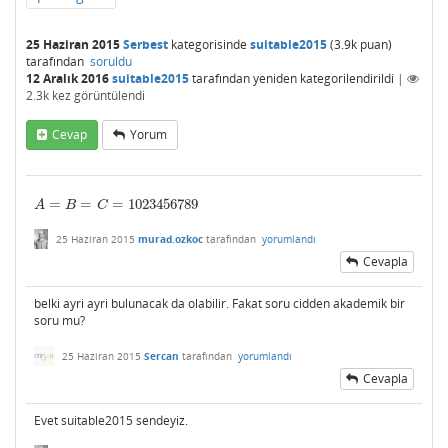
25 Haziran 2015
Serbest
kategorisinde
suitable2015
(
3.9k
puan)
tarafından
soruldu
12 Aralık 2016
suitable2015
tarafından
yeniden kategorilendirildi
|
2.3k
kez görüntülendi
Cevap
Yorum
=
=
=
1023456789
A
=
B
=
C
=
1023456789
A
B
C
25 Haziran 2015
murad.ozkoc
tarafından
yorumlandı
Cevapla
belki ayri ayri bulunacak da olabilir. Fakat soru cidden akademik bir
soru mu?
25 Haziran 2015
Sercan
tarafından
yorumlandı
Cevapla
Evet suitable2015 sendeyiz.