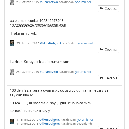
25 Haziran 2015
murad.ozkoc
tarafından
yorumlandı
Cevapla
bu olamaz, cunku 1023456789^3=
1072033936267303561560897069
4 rakami hic yok..
25 Haziran 2015
OkkesDulgerci
tarafından
yorumlandı
Cevapla
Haklısın. Soruyu dikkatli okumamışım.
26 Haziran 2015
murad.ozkoc
tarafından
yorumlandı
Cevapla
100 den fazla kurala uyan a,b,c uclusu buldum ama hepsi sizin
sayidan buyuk..
10024..... (30 basamakli sayi ) gibi ucunun carpimi..
siz nasil buldunuz o sayiyi..
1 Temmuz 2015
OkkesDulgerci
tarafından
yorumlandı
1 Temmuz 2015
OkkesDulgerci
tarafından
düzenlendi