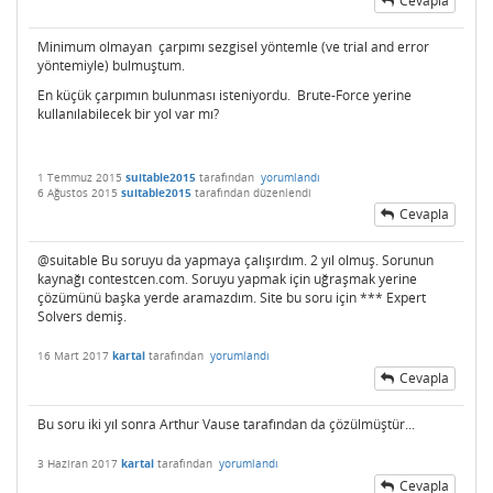
Cevapla
Minimum olmayan çarpımı sezgisel yöntemle (ve trial and error
yöntemiyle) bulmuştum.
En küçük çarpımın bulunması isteniyordu. Brute-Force yerine
kullanılabilecek bir yol var mı?
1 Temmuz 2015
suitable2015
tarafından
yorumlandı
6 Ağustos 2015
suitable2015
tarafından
düzenlendi
Cevapla
@suitable Bu soruyu da yapmaya çalışırdım. 2 yıl olmuş. Sorunun
kaynağı contestcen.com. Soruyu yapmak için uğraşmak yerine
çözümünü başka yerde aramazdım. Site bu soru için *** Expert
Solvers demiş.
16 Mart 2017
kartal
tarafından
yorumlandı
Cevapla
Bu soru iki yıl sonra Arthur Vause tarafından da çözülmüştür...
3 Haziran 2017
kartal
tarafından
yorumlandı
Cevapla