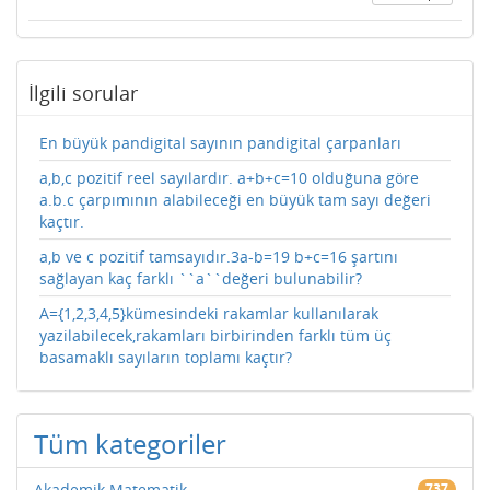
İlgili sorular
En büyük pandigital sayının pandigital çarpanları
a,b,c pozitif reel sayılardır. a+b+c=10 olduğuna göre
a.b.c çarpımının alabileceği en büyük tam sayı değeri
kaçtır.
a,b ve c pozitif tamsayıdır.3a-b=19 b+c=16 şartını
sağlayan kaç farklı ``a``değeri bulunabilir?
A={1,2,3,4,5}kümesindeki rakamlar kullanılarak
yazilabilecek,rakamları birbirinden farklı tüm üç
basamaklı sayıların toplamı kaçtır?
Tüm kategoriler
Akademik Matematik
737