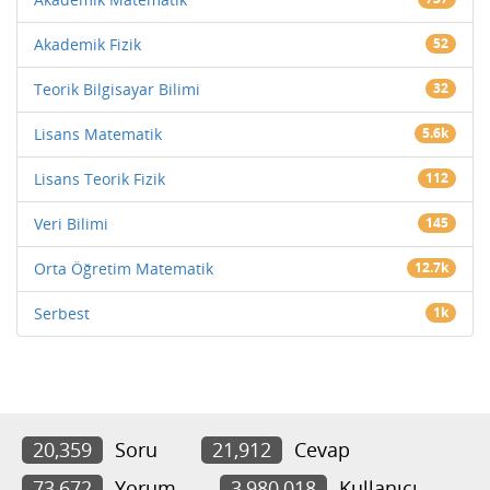
Akademik Fizik
52
Teorik Bilgisayar Bilimi
32
Lisans Matematik
5.6k
Lisans Teorik Fizik
112
Veri Bilimi
145
Orta Öğretim Matematik
12.7k
Serbest
1k
20,359
Soru
21,912
Cevap
73,672
Yorum
3,980,018
Kullanıcı