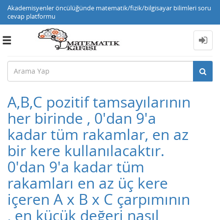
Akademisyenler öncülüğünde matematik/fizik/bilgisayar bilimleri soru
cevap platformu
Toggle
navigation
A,B,C pozitif tamsayılarının
her birinde , 0'dan 9'a
kadar tüm rakamlar, en az
bir kere kullanılacaktır.
0'dan 9'a kadar tüm
rakamları en az üç kere
içeren A x B x C çarpımının
, en küçük değeri nasıl