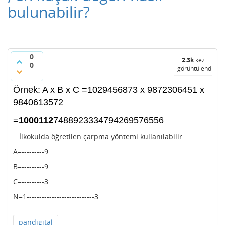
bulunabilir?
0
2.3k
kez
0
görüntülendi
Örnek: A x B x C =1029456873 x 9872306451 x
9840613572
=
1000112
7488923334794269576556
İlkokulda öğretilen çarpma yöntemi kullanılabilir.
A=---------9
B=---------9
C=---------3
N=1---------------------------3
pandigital