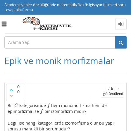
Akademisyenler öncülüğünde matematik/fizik/bilgisayar bilimleri soru
cevap platformu
Toggle
navigation
Epik ve monik morfizmalar
0
1.1k
kez
0
görüntülendi
Bir
kategorisinde
hem monomorfizma hem de
C
f
C
f
epimorfizma ise
bir izomorfizm midir?
f
f
Degil ise hangi kategorilerde izomorfizma olur bu yapi
sorusu mantikli bir sorumudur?