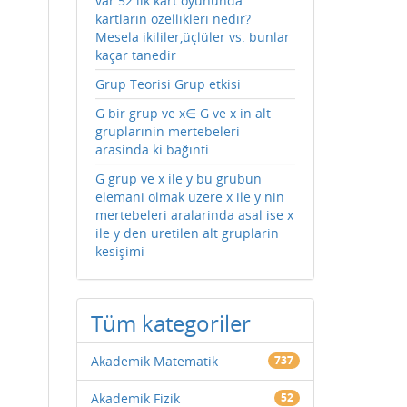
var.52 lik kart oyununda
kartların özellikleri nedir?
Mesela ikililer,üçlüler vs. bunlar
kaçar tanedir
Grup Teorisi Grup etkisi
G bir grup ve x∈ G ve x in alt
gruplarınin mertebeleri
arasinda ki bağınti
G grup ve x ile y bu grubun
elemani olmak uzere x ile y nin
mertebeleri aralarinda asal ise x
ile y den uretilen alt gruplarin
kesişimi
Tüm kategoriler
Akademik Matematik
737
Akademik Fizik
52