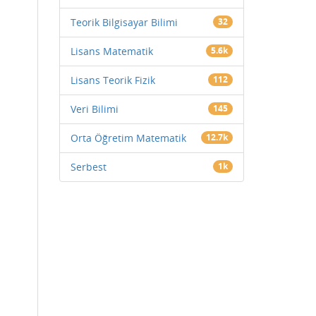
Teorik Bilgisayar Bilimi
32
Lisans Matematik
5.6k
Lisans Teorik Fizik
112
Veri Bilimi
145
Orta Öğretim Matematik
12.7k
Serbest
1k