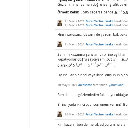
Gözlemim her zaman doğru ise) grafik bakmadan
−
1
Örnek: Rakıbı
, SKS seçerse bende
K
−
1
S
K
=
K
S
11 Mayıs 2021
Faical Yacine Issaka
tarafında
11 Mayıs 2021
Faical Yacine Issaka
tarafında
Him interesan... devamı de yazdım bak baka
11 Mayıs 2021
Faical Yacine Issaka
tarafında
Sanırım kazanma şansları birbirine eşit haml
kapatıyorlar doğru saydıysam.
=
S
K
S
=
K
S
K
S
K
S
K
S
−
1
−
1
−
1
i
j
k
i
j
k
olarak
=
.
S
i
S
j
S
k
=
S
i
−
1
S
j
−
1
S
k
−
1
S
S
S
S
S
S
Oyuncuların birinci veya ikinci oluşunun bir 
18 Mayıs 2021
awesome
tarafından
yorumlandı
Ben de bunu gözlemledim fakat aynı olduğu
Birinci yada ikinci oyuncun önem var mı? Bu
18 Mayıs 2021
Faical Yacine Issaka
tarafında
Kim kazanır ben de merak ediyorum hala ama 