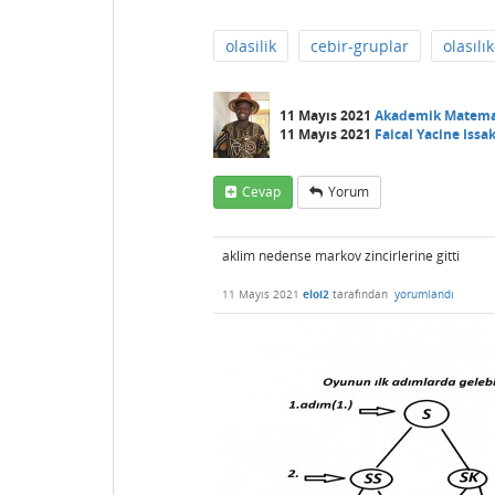
olasilik
cebir-gruplar
olasıl
11 Mayıs 2021
Akademik Matema
11 Mayıs 2021
Faical Yacine Issa
Cevap
Yorum
aklim nedense markov zincirlerine gitti
11 Mayıs 2021
eloi2
tarafından
yorumlandı