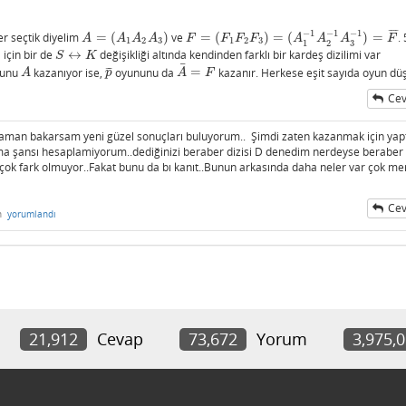
¯
¯
¯
¯
−
1
−
1
−
1
er seçtik diyelim
=
(
)
ve
=
(
)
=
(
)
=
.
A
=
(
A
1
A
2
A
3
)
F
=
(
F
1
F
2
F
3
)
=
(
A
1
−
1
A
2
−
1
A
3
−
1
)
=
F
¯
A
A
A
A
F
F
F
F
A
A
A
F
1
2
3
1
2
3
1
2
3
)
için bir de
↔
değişikliği altında kendinden farklı bir kardeş dizilimi var
S
↔
K
S
K
¯
unu
kazanıyor ise,
oyununu da
=
kazanır. Herkese eşit sayıda oyun dü
¯
¯
¯
A
p
¯
A
¯
=
F
A
p
A
F
Cev
e zaman bakarsam yeni güzel sonuçları buluyorum.. Şimdi zaten kazanmak için yap
nma şansı hesaplamiyorum..dediğinizi beraber dizisi D denedim nerdeyse beraber
 çok fark olmuyor..Fakat bunu da bı kanıt..Bunun arkasında daha neler var çok me
Cev
n
yorumlandı
21,912
Cevap
73,672
Yorum
3,975,