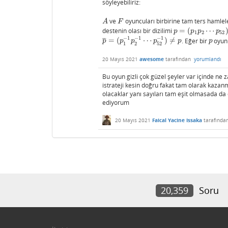
söyleyebiliriz:
ve
oyuncuları birbirine tam ters hamlel
A
F
A
F
destenin olası bir dizilimi
=
(
⋯
p
=
(
p
1
p
2
⋯
p
52
)
p
p
p
p
1
2
52
−
1
−
1
−
1
=
(
⋯
)
≠
. Eğer bir
oyun
¯
¯
¯
p
¯
=
(
p
1
−
1
p
2
−
1
⋯
p
52
−
1
)
≠
p
p
p
p
p
p
p
p
1
2
52
20 Mayıs 2021
awesome
tarafından
yorumlandı
Bu oyun gizli çok güzel şeyler var içinde n
istrateji kesin doğru fakat tam olarak kaza
olacaklar yanı sayıları tam eşit olmasada da
ediyorum
20 Mayıs 2021
Faical Yacine Issaka
tarafında
20,359
Soru