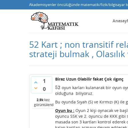
Akademisyenler öncülüğünde matematik/fizik/bilgisayar bi
Anasay
52 Kart ; non transitif r
strateji bulmak , Olasılık
Biraz Uzun Olabilir fakat Çok ılgınç
1
52
oyun karları kulanarak bir oyun oy
52
0
olduğuna biliyoruz.
2.9k
kez
Bu oyunda Sıyah (S) ve Kırmızı (K) ile 
görüntülendi
Oyun bu :
Oyun 2 kişi oynacak ve başla
oyuncu SSK ve 2. oyuncu de KKK gibi se
masada son 3 kartları kontrol ederek o
kalan kartları açmaya devam edilecek.