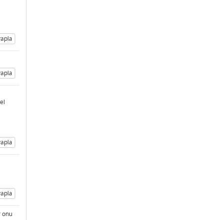
apla
apla
el
apla
apla
r onu