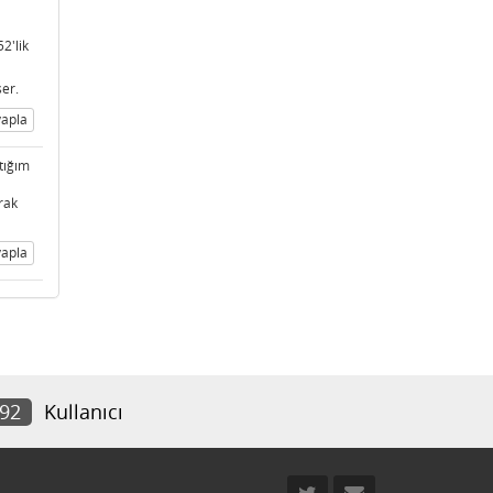
 52'lik
şer.
apla
tığım
rak
apla
092
Kullanıcı