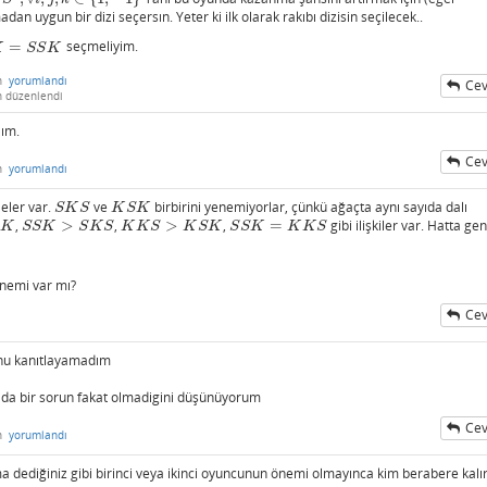
 uygun bir dizi seçersın. Yeter ki ilk olarak rakıbı dizisin seçilecek..
=
seçmeliyim.
S
S
K
K
S
S
K
n
yorumlandı
Cev
n
düzenlendi
lım.
Cev
n
yorumlandı
eler var.
ve
birbirini yenemiyorlar, çünkü ağaçta aynı sayıda dalı
S
K
S
K
S
K
S
K
S
K
S
K
,
>
,
>
,
=
gibi ilişkiler var. Hatta gen
S
S
K
>
S
K
S
K
K
S
>
K
S
K
S
S
K
=
K
K
S
K
S
S
K
S
K
S
K
K
S
K
S
K
S
S
K
K
K
S
önemi var mı?
Cev
nu kanıtlayamadım
 da bir sorun fakat olmadigini düşünüyorum
Cev
n
yorumlandı
dediğiniz gibi birinci veya ikinci oyuncunun önemi olmayınca kim berabere kalı