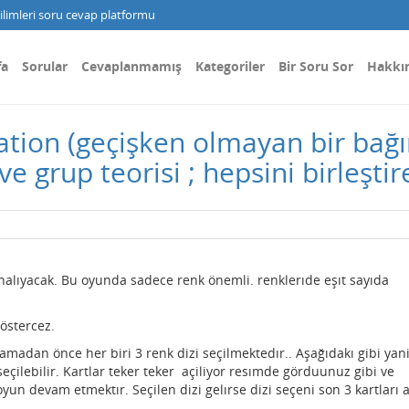
limleri soru cevap platformu
fa
Sorular
Cevaplanmamış
Kategoriler
Bir Soru Sor
Hakkı
elation (geçişken olmayan bir bağı
 ve grup teorisi ; hepsini birleşti
nalıyacak. Bu oyunda sadece renk önemli. renklerıde eşıt sayıda
göstercez.
madan önce her biri 3 renk dizi seçilmektedır.. Aşağıdakı gibi yani
çilebilir. Kartlar teker teker açiliyor resımde görduunuz gibi ve
yun devam etmektır. Seçilen dizi gelırse dizi seçeni son 3 kartları a
..