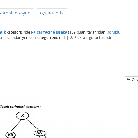
ık-problem-oyun
oyun-teorisi
tik
kategorisinde
Faical Yacine Issaka
(
159
puan)
tarafından
soruldu
ka
tarafından
yeniden kategorilendirildi
|
2.9k
kez görüntülendi
Cev