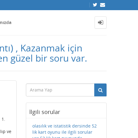
mızda
ntı) , Kazanmak için
ren güzel bir soru var.
İlgili sorular
 1.
olasılık ve istatistik dersinde 52
lıp ve
lik kart oyunu ile ilgili sorular