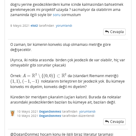
dogru yerine geodeziklerdeni kume icinde kalmasindan bahsetmek
gerekmeyecek mi projektif uzayda ? sacmaliyor da olabilirim ama
zamaninda ilgili soyle bir
soru
sormustum
9 Mayıs 2021
eloi2
tarafından
yorumlandı
Cevapla
O zaman, bir kümenin konveks olup olmaması metriğe göre
değişecektir.
(Ayrıca, iki nokta arasında birden çok jeodezik de var olabilir, hiç var
olmayabilir gibi sorunlar çıkacak)
2
2
R
R
Örnek:
=
∖
{
(
0
,
0
)
}
⊂
da (standart Riemann metriği)
A
=
R
2
∖
{
(
0
,
0
)
}
⊂
R
2
A
(
1
,
1
)
,
(
−
1
,
−
1
)
noktalarını birleştiren bir jeodezik yok. Bu kümeye
(
1
,
1
)
,
(
−
1
,
−
1
)
konveks mi diyelim, konveks değil mi diyelim?
Küreden bir meridyen çıkaralım (uçları kalsın). Burada da noktalar
arasındaki jeodeziklerden bazıları bu kümeye ait, bazıları değil.
10 Mayıs 2021
DoganDonmez
tarafından
yorumlandı
10 Mayıs 2021
DoganDonmez
tarafından
düzenlendi
Cevapla
@DoganDonmez hocam konu ile ilgili biraz literatur taramasi