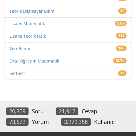
Teorik Bilgisayar Bilimi
32
Lisans Matematik
5.6k
Lisans Teorik Fizik
112
Veri Bilimi
145
Orta Öğretim Matematik
12.7k
Serbest
1k
20,359
Soru
21,912
Cevap
73,672
Yorum
3,979,358
Kullanıcı