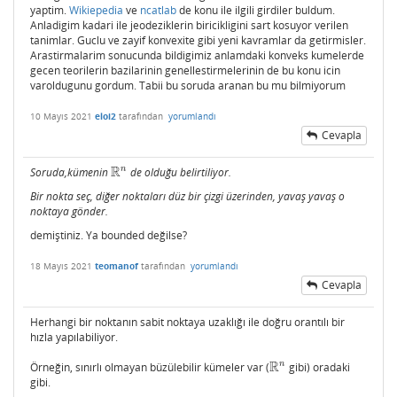
yaptim.
Wikiepedia
ve
ncatlab
de konu ile ilgili girdiler buldum.
Anladigim kadari ile jeodeziklerin biricikligini sart kosuyor verilen
tanimlar. Guclu ve zayif konvexite gibi yeni kavramlar da getirmisler.
Arastirmalarim sonucunda bildigimiz anlamdaki konveks kumelerde
gecen teorilerin bazilarinin genellestirmelerinin de bu konu icin
varoldugunu gordum. Tabii bu soruda aranan bu mu bilmiyorum
10 Mayıs 2021
eloi2
tarafından
yorumlandı
Cevapla
R
n
Soruda,kümenin
de olduğu belirtiliyor.
R
n
Bir nokta seç, diğer noktaları düz bir çizgi üzerinden, yavaş yavaş o
noktaya gönder.
demiştiniz. Ya bounded değilse?
18 Mayıs 2021
teomanof
tarafından
yorumlandı
Cevapla
Herhangi bir noktanın sabit noktaya uzaklığı ile doğru orantılı bir
hızla yapılabiliyor.
R
n
Örneğin, sınırlı olmayan büzülebilir kümeler var (
gibi) oradaki
R
n
gibi.