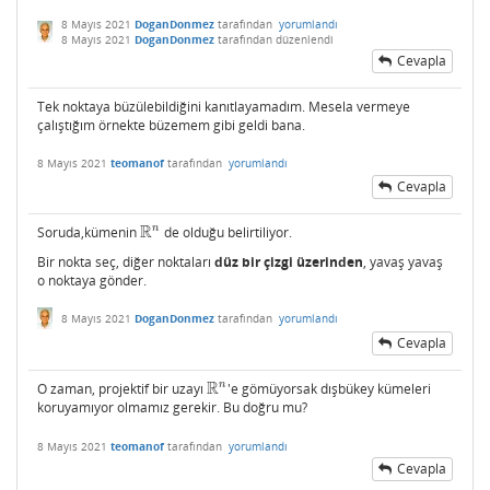
8 Mayıs 2021
DoganDonmez
tarafından
yorumlandı
8 Mayıs 2021
DoganDonmez
tarafından
düzenlendi
Cevapla
Tek noktaya büzülebildiğini kanıtlayamadım. Mesela vermeye
çalıştığım örnekte büzemem gibi geldi bana.
8 Mayıs 2021
teomanof
tarafından
yorumlandı
Cevapla
R
n
Soruda,kümenin
de olduğu belirtiliyor.
R
n
Bir nokta seç, diğer noktaları
düz bir çizgi üzerinden
, yavaş yavaş
o noktaya gönder.
8 Mayıs 2021
DoganDonmez
tarafından
yorumlandı
Cevapla
R
n
O zaman, projektif bir uzayı
'e gömüyorsak dışbükey kümeleri
R
n
koruyamıyor olmamız gerekir. Bu doğru mu?
8 Mayıs 2021
teomanof
tarafından
yorumlandı
Cevapla