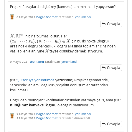
Projektif uzaylarda dışbükey (konveks) tanımını nasıl yapıyorsun?
8 Mayıs 2021
DoganDonmez
tarafından
yorumlandı
Cevapla
R
P
n
,
'in bir altkümesi olsun. Her
X
,
R
P
n
X
(
:
⋯
:
)
,
(
:
⋯
:
)
∈
için bu iki nokta (doğru)
(
x
0
:
⋯
:
x
n
)
,
(
y
0
:
⋯
:
y
n
)
∈
X
x
x
y
y
X
0
0
n
n
arasındaki doğru parçası (iki doğru arasında toplamlar cinsinden
yazılabilen alan) yine
'teyse dışbükey demek istiyorum.
X
X
9 Mayıs 2021
teomanof
tarafından
yorumlandı
Cevapla
(
EK:
Şu soruya yorumumda
yazmıştım) Projektif geometride,
"arasında" anlamlı değildir (projektif dönüşümler tarafından
korunmaz).
Doğrudan "homojen" kordinatlar cinsinden yazmaya çalış, ama (
EK:
bildiğimiz konvekslik gibi
) olacağını sanmıyorum.
9 Mayıs 2021
DoganDonmez
tarafından
yorumlandı
9 Mayıs 2021
DoganDonmez
tarafından
düzenlendi
Cevapla