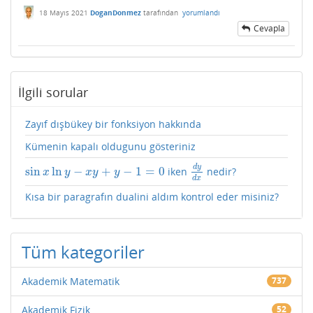
18 Mayıs 2021
DoganDonmez
tarafından
yorumlandı
Cevapla
İlgili sorular
Zayıf dışbükey bir fonksiyon hakkında
Kümenin kapalı oldugunu gösteriniz
d
y
sin
ln
−
+
−
1
=
0
iken
nedir?
sin
x
ln
y
−
x
y
+
y
−
1
=
0
d
y
d
x
x
y
x
y
y
d
x
Kısa bir paragrafın dualini aldım kontrol eder misiniz?
Tüm kategoriler
Akademik Matematik
737
Akademik Fizik
52