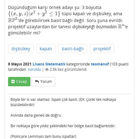
Düşündüğüm karşı örnek adayı şu: 3 boyutta
2
2
{
(
,
,
)
|
+
≤
1
}
tüpü kapalı ve dışbükey, ama
{
(
x
,
y
,
z
)
|
x
2
+
y
2
≤
1
}
x
y
z
x
y
3
R
P
'de görebilirsek basit bağlı değil. Soru şuna evrildi:
R
P
3
R
n
projektif uzaylardan bir tanesi
dışbükeyliği bozmadan
'e
R
n
gömülebilir mi?
dışbükey
kapalı
basit-bağlı
projektif
8 Mayıs 2021
Lisans Matematik
kategorisinde
teomanof
(
103
puan)
tarafından
soruldu
|
2.8k
kez görüntülendi
Cevap
Yorum
Böyle bir
var olamaz. İspatı çok basit. (EK: çünki tek noktaya
n
n
büzülebilirdir)
Aslında daha geneli de doğru:
Bir noktaya göre yıldız şeklindeki her bölge basit bağlantılıdır.
(Poincare Lemması tam bunu ispatlar)