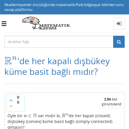
Akademisyenler öncülüğünde matematik/fizik/bilgisayar bilimleri soru
cevap platformu
Toggle
navigation
R
n
'de her kapalı dışbükey
R
n
küme basit bağlı mıdır?
0
2.8k
kez
0
görüntülendi
N
R
n
∈
Öyle bir
var mıdır ki,
'de her kapalı (closed)
n
∈
N
R
n
n
dışbükey (convex) küme basit bağlı (simply-connected)
olmasın?