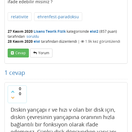
ifade edebilir misiniz ?
relativite
ehrenfest-paradoksu
27 Kasım 2020
Lisans Teorik Fizik
kategorisinde
eloi2
(
857
puan)
tarafından
soruldu
28 Kasım 2020
eloi
tarafından
düzenlendi
|
1.9k
kez görüntülendi
Cevap
Yorum
1
cevap
0
0
Diskin yarıçapı r ve hızı v olan bir disk için,
diskin çevresinin yarıçapına oranının hızla
bağlantılı bir fonksiyon olarak ifade
edemeyiz. Çünkü disk dönüyorken yarıçapı