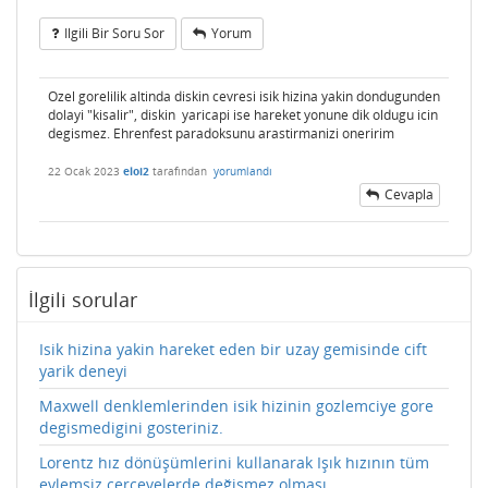
Ilgili Bir Soru Sor
Yorum
Ozel gorelilik altinda diskin cevresi isik hizina yakin dondugunden
dolayi "kisalir", diskin yaricapi ise hareket yonune dik oldugu icin
degismez. Ehrenfest paradoksunu arastirmanizi oneririm
22 Ocak 2023
eloi2
tarafından
yorumlandı
Cevapla
İlgili sorular
Isik hizina yakin hareket eden bir uzay gemisinde cift
yarik deneyi
Maxwell denklemlerinden isik hizinin gozlemciye gore
degismedigini gosteriniz.
Lorentz hız dönüşümlerini kullanarak Işık hızının tüm
eylemsiz çerçevelerde değişmez olması