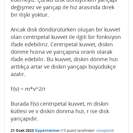
değişmez ve yarıçap ile hız arasında direk
bir ilişki yoktur.
Ancak disk döndürülürken oluşan bir kuvvet
olan centripetal kuvvet ile ilgili bir fonksiyon
ifade edebiliriz. Centripetal kuvvet, diskin
dönme hızına ve yarıçapına oranlı olarak
ifade edebilir. Bu kuvvet, diskin dönme hızı
arttıkça artar ve diskin yarıçapı büyüdükçe
azalır.
F(v) = m*v^2/r
Burada F(v) centripetal kuvvet, m diskin
kütlesi ve v diskin donma hızı, r ise disk
yarıçapıdır.
21 Ocak 2023
Oppenheimer
(
15
puan)
tarafından
cevaplandı