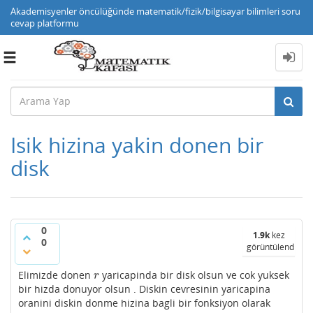
Akademisyenler öncülüğünde matematik/fizik/bilgisayar bilimleri soru
cevap platformu
Toggle
navigation
Isik hizina yakin donen bir
disk
0
1.9k
kez
0
görüntülendi
Elimizde donen
yaricapinda bir disk olsun ve cok yuksek
r
r
bir hizda donuyor olsun . Diskin cevresinin yaricapina
oranini diskin donme hizina bagli bir fonksiyon olarak