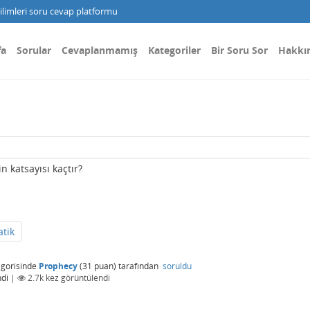
limleri soru cevap platformu
fa
Sorular
Cevaplanmamış
Kategoriler
Bir Soru Sor
Hakkı
n katsayısı kaçtır?
tik
gorisinde
Prophecy
(
31
puan)
tarafından
soruldu
di
|
2.7k
kez görüntülendi