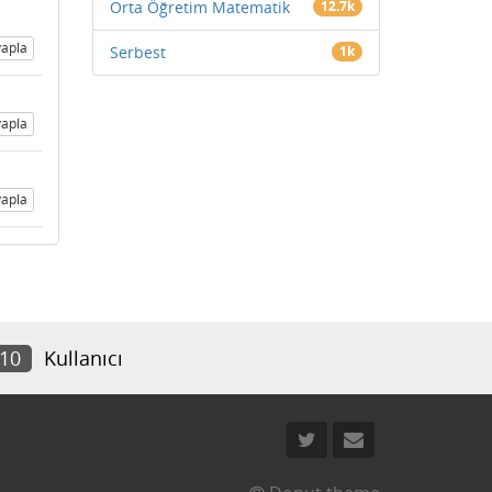
Orta Öğretim Matematik
12.7k
apla
Serbest
1k
apla
apla
910
Kullanıcı