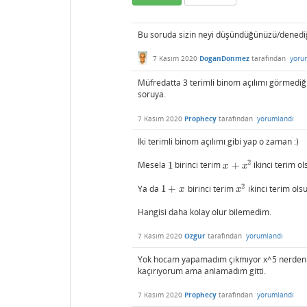
Bu soruda sizin neyi düşündüğünüzü/denediği
7 Kasım 2020
DoganDonmez
tarafından
yoru
Müfredatta 3 terimli binom açılımı görmedi
soruya.
7 Kasım 2020
Prophecy
tarafından
yorumlandı
Iki terimli binom açılımı gibi yap o zaman :)
2
Mesela
1
birinci terim
+
ikinci terim ol
1
x
+
x
2
x
x
2
Ya da
1
+
birinci terim
ikinci terim ols
1
+
x
x
2
x
x
Hangisi daha kolay olur bilemedim.
7 Kasım 2020
Ozgur
tarafından
yorumlandı
Yok hocam yapamadım çıkmıyor x^5 nerden na
kaçırıyorum ama anlamadım gitti.
7 Kasım 2020
Prophecy
tarafından
yorumlandı