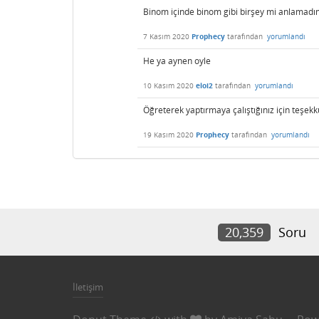
Binom içinde binom gibi birşey mi anlamadım
7 Kasım 2020
Prophecy
tarafından
yorumlandı
He ya aynen oyle
10 Kasım 2020
eloi2
tarafından
yorumlandı
Öğreterek yaptırmaya çalıştığınız için teşek
19 Kasım 2020
Prophecy
tarafından
yorumlandı
20,359
Soru
İletişim