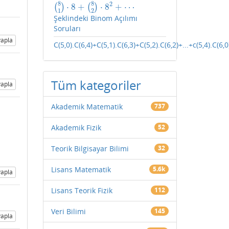
8
8
2
⋅
8
+
⋅
8
+
⋯
(
)
(
)
(
8
1
)
⋅
8
+
(
8
2
)
⋅
8
2
+
⋯
1
2
Şeklindeki Binom Açılımı
Soruları
apla
C(5,0).C(6,4)+C(5,1).C(6,3)+C(5,2).C(6,2)+...+c(5,4).C(6,0
Tüm kategoriler
apla
Akademik Matematik
737
Akademik Fizik
52
Teorik Bilgisayar Bilimi
32
Lisans Matematik
5.6k
apla
Lisans Teorik Fizik
112
Veri Bilimi
145
apla