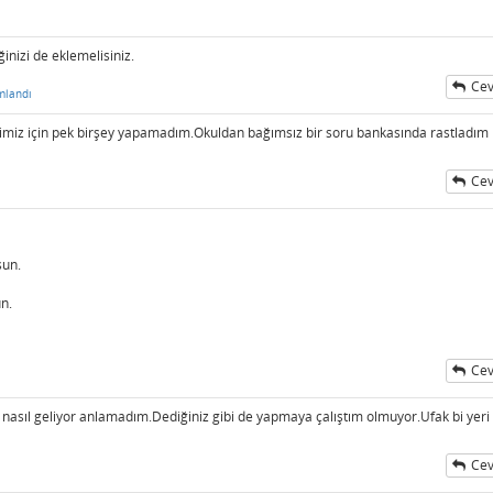
nizi de eklemelisiniz.
Cev
mlandı
ğimiz için pek birşey yapamadım.Okuldan bağımsız bir soru bankasında rastladım
Cev
sun.
un.
Cev
sıl geliyor anlamadım.Dediğiniz gibi de yapmaya çalıştım olmuyor.Ufak bi yeri
Cev