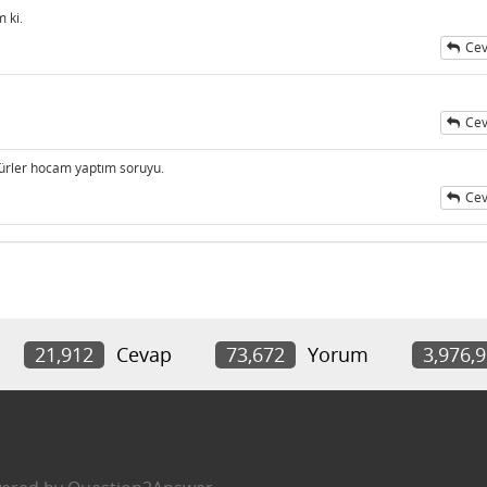
 ki.
Cev
Cev
kürler hocam yaptım soruyu.
Cev
21,912
Cevap
73,672
Yorum
3,976,