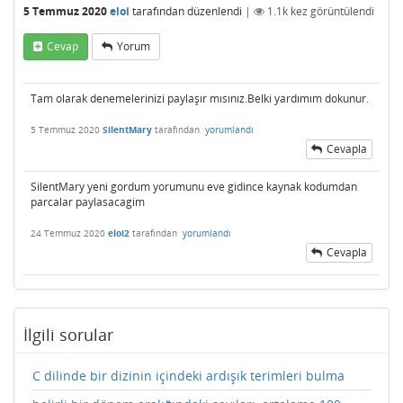
5 Temmuz 2020
eloi
tarafından
düzenlendi
|
1.1k
kez görüntülendi
Cevap
Yorum
Tam olarak denemelerinizi paylaşır mısınız.Belki yardımım dokunur.
5 Temmuz 2020
SilentMary
tarafından
yorumlandı
Cevapla
SilentMary yeni gordum yorumunu eve gidince kaynak kodumdan
parcalar paylasacagim
24 Temmuz 2020
eloi2
tarafından
yorumlandı
Cevapla
İlgili sorular
C dilinde bir dizinin içindeki ardışık terimleri bulma