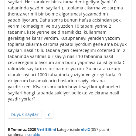
sayilari. Her karakter bir rakama denk geliyor (yani 10
tabaninda yazdim sayilari ). toplama cikarma ve carpma
(henuz verimli bir bolme algoritmasi yazamadim)
yapabiliyorum. Daha sonra bunun hafiza acisindan pek
verimli olmadigini ve bu yuzden 10 tabani yerine 2
tabanini, liste yerine ise dinamik dizi kullanmam
gerektigine karar verdim. Kutuphaneyi yeniden yazdim
toplama cikarma carpma yapabiliyordum gene ama buyuk
sayilari nasil 10 lu tabana geri cevirecegimi cozemedim. 2
tabaninda yazilmis bir sayiyi nasil 10 tabanina nasil
cevirecegimi biliyorum ama bunu yapmaya calistigimda C
dilindeki sayilarin sinirina erisiyorum. Su an ara cozum
olarak sayilari 1000 tabaninda yaziyor ve geregi kadar 0
ekliyorum basamaklarin baslarina sayiyi ekrana
yazdirirken. Kisaca sorularim buyuk sayi kutuphaneleri
sayilari hangi tabanda sakliyor bellekte ve ekrana nasil
yazdiriyorlar?
buyuk-sayilar
c
5 Temmuz 2020
Veri Bilimi
kategorisinde
eloi2
(
857
puan)
tarafından
soruldu