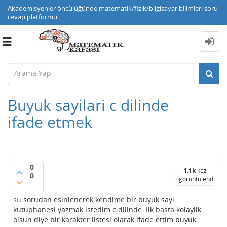
Akademisyenler öncülüğünde matematik/fizik/bilgisayar bilimleri soru
cevap platformu
Toggle
navigation
Buyuk sayilari c dilinde
ifade etmek
0
1.1k
kez
0
görüntülendi
su
sorudan esinlenerek kendime bir buyuk sayi
kutuphanesi yazmak istedim c dilinde. Ilk basta kolaylik
olsun diye bir karakter listesi olarak ifade ettim buyuk