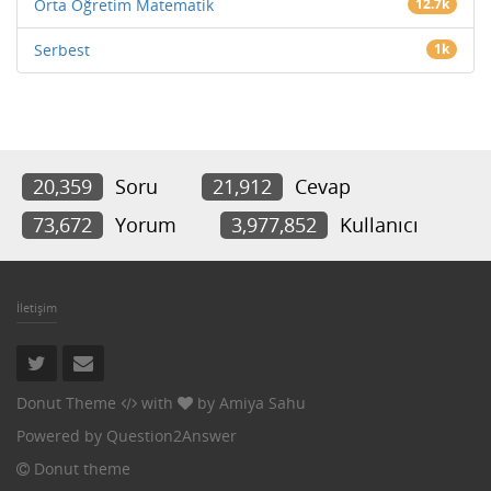
Orta Öğretim Matematik
12.7k
Serbest
1k
20,359
Soru
21,912
Cevap
73,672
Yorum
3,977,852
Kullanıcı
İletişim
Donut Theme
with
by
Amiya Sahu
Powered by
Question2Answer
Donut theme