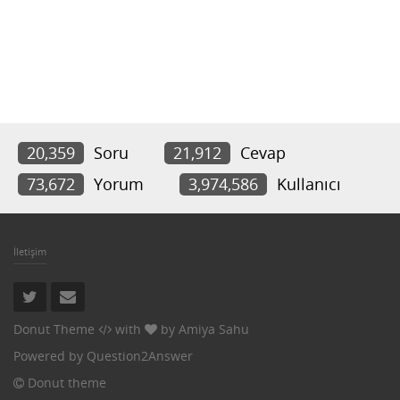
20,359
Soru
21,912
Cevap
73,672
Yorum
3,974,586
Kullanıcı
İletişim
Donut Theme
with
by
Amiya Sahu
Powered by
Question2Answer
Donut theme