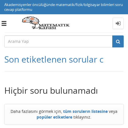
Akademisyenler öncülüğünde matematik/fizik/bilgisayar bilimleri soru
cevap platformu
Toggle
navigation
Son etiketlenen sorular c
Hiçbir soru bulunamadı
Daha fazlasını görmek için,
tüm soruların listesine
veya
popüler etiketlere
tıklayınız.