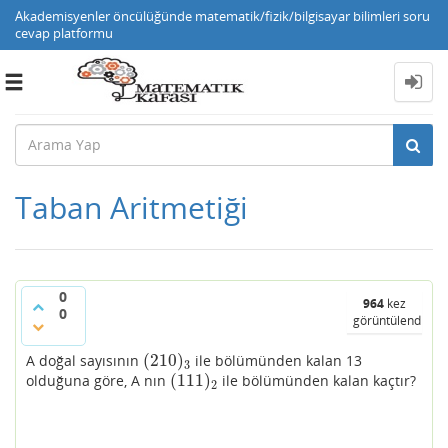
Akademisyenler öncülüğünde matematik/fizik/bilgisayar bilimleri soru
cevap platformu
Toggle
navigation
Taban Aritmetiği
0
964
kez
0
görüntülendi
(
210
)
3
(
210
)
A doğal sayısının
ile bölümünden kalan 13
(
210
)
3
3
(
111
)
olduğuna göre, A nın
ile bölümünden kalan kaçtır?
(
111
)
2
2
(
111
)
2
=
1.2
2
+
1.2
+
1
=
(
7
)
10