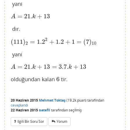
yani
=
21.
+
13
A
=
21.
k
+
13
A
k
dır.
2
(
111
)
=
1.2
+
1.2
+
1
=
(
7
)
2
10
yani
=
21.
+
13
=
3.7.
+
13
A
=
21.
k
+
13
=
3.7.
k
+
13
A
k
k
6
olduğundan kalan
tir.
6
20 Haziran 2015
Mehmet Toktaş
(
19.2k
puan)
tarafından
cevaplandı
22 Haziran 2015
batefil
tarafından
seçilmiş
Ilgili Bir Soru Sor
Yorum