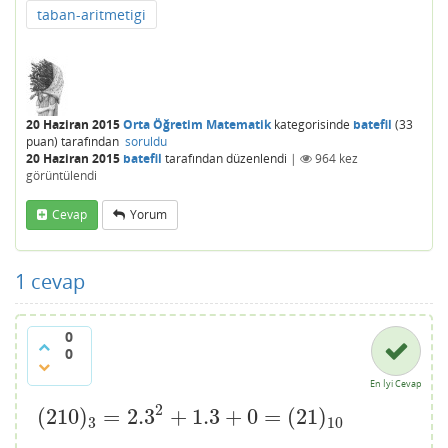
taban-aritmetigi
20 Haziran 2015
Orta Öğretim Matematik
kategorisinde
batefil
(
33
puan)
tarafından
soruldu
20 Haziran 2015
batefil
tarafından
düzenlendi
|
964
kez
görüntülendi
Cevap
Yorum
1
cevap
0
0
En İyi Cevap
2
(
210
)
=
2.3
+
1.3
+
0
=
(
21
)
(
210
)
3
=
2.3
2
+
1.3
+
0
=
(
21
)
10
3
10