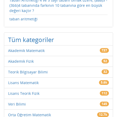
Taban Aritmetiği 4 ve 5 sayı tabanı olmak üzere; (aaa)5 -
(3bb)4 tabanında farkının 10 tabanına göre en büyük
değeri kaçtır ?
taban aritmetiği
Tüm kategoriler
Akademik Matematik
737
Akademik Fizik
52
Teorik Bilgisayar Bilimi
32
Lisans Matematik
5.6k
Lisans Teorik Fizik
112
Veri Bilimi
145
Orta Öğretim Matematik
12.7k