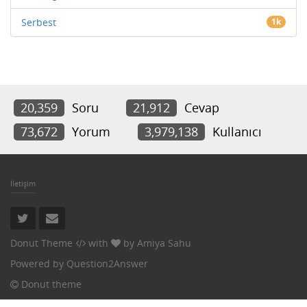
Serbest
1k
20,359
Soru
21,912
Cevap
73,672
Yorum
3,979,138
Kullanıcı
İletişim
Donut Theme
with
by
Amiya Sahu
Powered by
Question2Answer
Donut theme