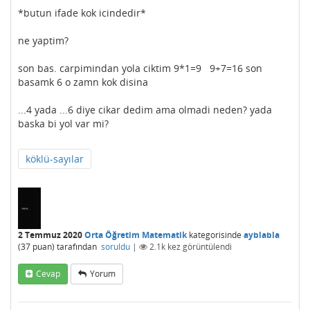
*butun ifade kok icindedir*
ne yaptim?
son bas. carpimindan yola ciktim 9*1=9 9+7=16 son
basamk 6 o zamn kok disina
...4 yada ...6 diye cikar dedim ama olmadi neden? yada
baska bi yol var mi?
köklü-sayılar
2 Temmuz 2020
Orta Öğretim Matematik
kategorisinde
ayblabla
(
37
puan)
tarafından
soruldu
|
2.1k
kez görüntülendi
Cevap
Yorum