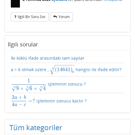
Ilgili Bir Soru Sor
Yorum
İlgili sorular
İki köklü ifade arasındaki tam sayılar
−
−
−
−
−
−
−
√
(
14641
)
a > 6 olmak üzere ,
hangisi ile ifade edilir?
(
14641
)
a
4
4
a
1
işleminin sonucu ?
1
9
3
+
6
3
+
4
3
–
–
–
√
√
√
3
3
3
9
+
6
+
4
2
+
a
b
=
?
işleminin sonucu kactır ?
2
a
+
b
4
a
−
c
=
?
4
−
a
c
Tüm kategoriler