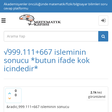
Akademisyenler öncülüğünde matematik/fizik/bilgisayar bilimleri soru
cevap platformu
Toggle
navigation
√999.111+667 isleminin
sonucu *butun ifade kok
icindedir*
0
2.1k
kez
0
görüntülendi
&radic;999.111+667 isleminin sonucu