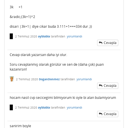
3k +1
&radic;(3k+1)^2
disari |3k+1| diye cikar buda 3.111+1===334 dur ;))
2 Temmuz 2020
ayblabla
tarafından
yorumlandı
Cevapla
Cevap olarak yazarsan daha iyi olur.
Soru cevaplanmış olarak görülür ve sen de (daha çok) puan
kazanırsın!
2 Temmuz 2020
DoganDonmez
tarafından
yorumlandı
Cevapla
hocam nasil cvp secicegimi bilmiyorum ki oyle bi alan bulamiyorum
2 Temmuz 2020
ayblabla
tarafından
yorumlandı
Cevapla
sanirim boyle