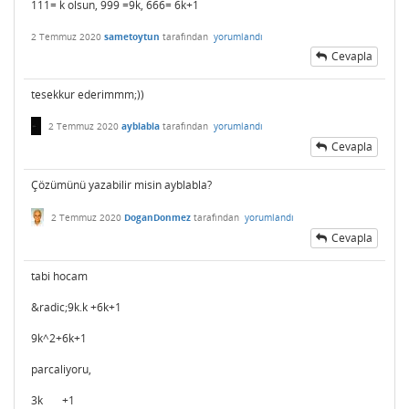
111= k olsun, 999 =9k, 666= 6k+1
2 Temmuz 2020
sametoytun
tarafından
yorumlandı
Cevapla
tesekkur ederimmm;))
2 Temmuz 2020
ayblabla
tarafından
yorumlandı
Cevapla
Çözümünü yazabilir misin ayblabla?
2 Temmuz 2020
DoganDonmez
tarafından
yorumlandı
Cevapla
tabi hocam
&radic;9k.k +6k+1
9k^2+6k+1
parcaliyoru,
3k +1