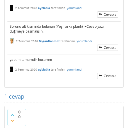
2 Temmuz 2020
ayblabla
tarafından
yorumlandı
Cevapla
Sorunu alt kısmında bulunan (Yeşil arka planlı) +Cevap yazılı
düğmeye basmalısın.
2 Temmuz 2020
DoganDonmez
tarafından
yorumlandı
Cevapla
yaptim tamamdir hocamm
2 Temmuz 2020
ayblabla
tarafından
yorumlandı
Cevapla
1
cevap
0
0