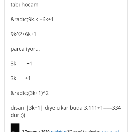
tabi hocam
&radic;9k.k +6k+1
9k^2+6k+1
parcaliyoru,
3k +1
3k +1
&radic;(3k+1)^2
disari |3k+1| diye cikar buda 3.111+1===334
dur ;))
2 Temmuz 2020
ayblabla
(
37
puan)
tarafından
cevaplandı