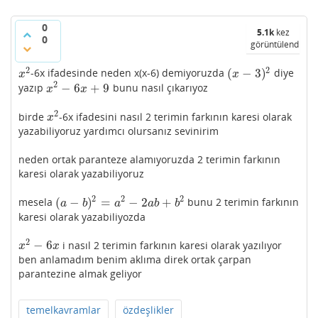
0
5.1k
kez
0
görüntülendi
2
2
(
−
3
)
-6x ifadesinde neden x(x-6) demiyoruzda
diye
x
2
(
x
−
3
)
2
x
x
2
−
6
+
9
yazıp
bunu nasıl çıkarıyoz
x
2
−
6
x
+
9
x
x
2
birde
-6x ifadesini nasıl 2 terimin farkının karesi olarak
x
2
x
yazabiliyoruz yardımcı olursanız sevinirim
neden ortak paranteze alamıyoruzda 2 terimin farkının
karesi olarak yazabiliyoruz
2
2
2
(
−
)
=
−
2
+
mesela
bunu 2 terimin farkının
(
a
−
b
)
2
=
a
2
−
2
a
b
+
b
2
a
b
a
a
b
b
karesi olarak yazabiliyozda
2
−
6
i nasıl 2 terimin farkının karesi olarak yazılıyor
x
2
−
6
x
x
x
ben anlamadım benim aklıma direk ortak çarpan
parantezine almak geliyor
temelkavramlar
özdeşlikler