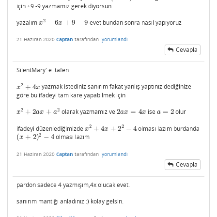
için +9 -9 yazmamız gerek diyorsun
2
yazalım
−
6
+
9
−
9
evet bundan sonra nasıl yapıyoruz
x
2
−
6
x
+
9
−
9
x
x
21 Haziran 2020
Captan
tarafından
yorumlandı
Cevapla
SilentMary' e itafen
2
+
4
yazmak istediniz sanırım fakat yanlış yaptınız dediğinize
x
2
+
4
x
x
x
göre bu ifadeyi tam kare yapabilmek için
2
2
+
2
+
olarak yazmamız ve
2
=
4
ise
=
2
olur
x
2
+
2
a
x
+
a
2
2
a
x
=
4
x
a
=
2
x
a
x
a
a
x
x
a
2
2
ifadeyi düzenlediğimizde
+
4
+
2
−
4
olması lazım burdanda
x
2
+
4
x
+
2
2
−
4
x
x
2
(
+
2
)
−
4
olması lazım
(
x
+
2
)
2
−
4
x
21 Haziran 2020
Captan
tarafından
yorumlandı
Cevapla
pardon sadece 4 yazmışım,4x olucak evet.
sanırım mantığı anladınız :) kolay gelsin.