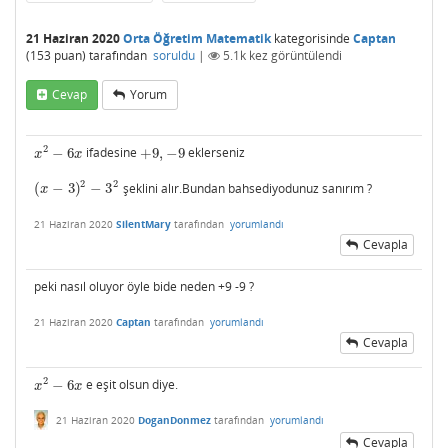
21 Haziran 2020
Orta Öğretim Matematik
kategorisinde
Captan
(
153
puan)
tarafından
soruldu
|
5.1k
kez görüntülendi
Cevap
Yorum
2
−
6
ifadesine
+
9
,
−
9
eklerseniz
x
2
−
6
x
+
9
,
−
9
x
x
2
2
(
−
3
)
−
3
şeklini alır.Bundan bahsediyodunuz sanırım ?
(
x
−
3
)
2
−
3
2
x
21 Haziran 2020
SilentMary
tarafından
yorumlandı
Cevapla
peki nasıl oluyor öyle bide neden +9 -9 ?
21 Haziran 2020
Captan
tarafından
yorumlandı
Cevapla
2
−
6
e eşit olsun diye.
x
2
−
6
x
x
x
21 Haziran 2020
DoganDonmez
tarafından
yorumlandı
Cevapla