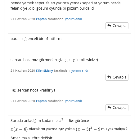
bende yemek sepeti felan yazınca yemek sepeti arıyorum nerde
felan diye :d bi gözüm oyunda bi gözüm burda :d
21 Haziran 2020
Captan
tarafından
yorumlandı
Cevapla
burası eğlenceli bir p1latform.
sercan hocamız görmeden gizli gizli gülebilirsiniz :)
21 Haziran 2020
SilentMary
tarafından
yorumlandı
Cevapla
:)))) sercan hoca kraldır ya
21 Haziran 2020
Captan
tarafından
yorumlandı
Cevapla
2
Soruda anladığım kadarı ile
−
6
görünce
x
2
−
6
x
x
x
2
(
−
6
)
olarak mı yazmalıyız yoksa
(
−
3
)
−
9
mu yazmalıyız?
x
(
x
−
6
)
(
x
−
3
)
2
−
9
x
x
x
Amacımıza göre değişir.