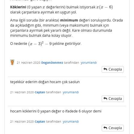
Köklerini
(0 yapan
değerlerini) bulmak istiyorsak
(
−
6
)
x
x
(
x
−
6
)
x
x
x
olarak çarpanlara ayırmak en uygun yol.
Ama ilgili soruda (bir aralıkta)
minimum
değeri soruluyordu. Orada
da açıkladığım gibi, minimum (veya maksimum) bulmak için
çarpanlara ayırmak pek yararlı değil. Kare olması durumunda
minimumu bulmak daha kolay oluyor.
2
O nedenle
(
−
3
)
−
9
şekline getiriliyor.
(
x
−
3
)
2
−
9
x
21 Haziran 2020
DoganDonmez
tarafından
yorumlandı
Cevapla
teşekkür ederim doğan hocam çok saolun
21 Haziran 2020
Captan
tarafından
yorumlandı
Cevapla
hocam köklerini 0 yapan değer o ifadede 6 oluyor demi
21 Haziran 2020
Captan
tarafından
yorumlandı
Cevapla