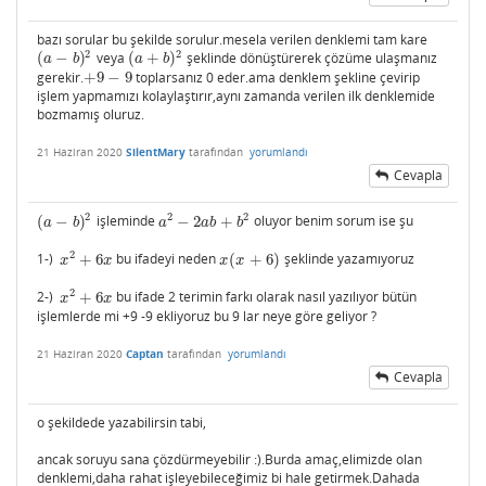
bazı sorular bu şekilde sorulur.mesela verilen denklemi tam kare
2
2
(
−
)
veya
(
+
)
şeklinde dönüştürerek çözüme ulaşmanız
(
a
−
b
)
2
(
a
+
b
)
2
a
b
a
b
gerekir.
+
9
−
9
toplarsanız 0 eder.ama denklem şekline çevirip
+
9
−
9
işlem yapmamızı kolaylaştırır,aynı zamanda verilen ilk denklemide
bozmamış oluruz.
21 Haziran 2020
SilentMary
tarafından
yorumlandı
Cevapla
2
2
2
(
−
)
işleminde
−
2
+
oluyor benim sorum ise şu
(
a
−
b
)
2
a
2
−
2
a
b
+
b
2
a
b
a
a
b
b
2
1-)
+
6
bu ifadeyi neden
(
+
6
)
şeklinde yazamıyoruz
x
2
+
6
x
x
(
x
+
6
)
x
x
x
x
2
2-)
+
6
bu ifade 2 terimin farkı olarak nasıl yazılıyor bütün
x
2
+
6
x
x
x
işlemlerde mi +9 -9 ekliyoruz bu 9 lar neye göre geliyor ?
21 Haziran 2020
Captan
tarafından
yorumlandı
Cevapla
o şekildede yazabilirsin tabi,
ancak soruyu sana çözdürmeyebilir :).Burda amaç,elimizde olan
denklemi,daha rahat işleyebileceğimiz bi hale getirmek.Dahada