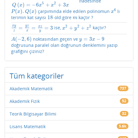
ifadesinde
P
(
x
)
=
−
3
x
6
+
m
x
5
+
2
m
x
Q
(
x
)
=
−
6
x
5
+
x
2
+
3
x
5
2
(
)
=
−
6
+
+
3
Q
x
x
x
x
6
(
)
.
(
)
çarpımında elde edilen polinomun
lı
P
(
x
)
.
Q
(
x
)
x
6
P
x
Q
x
x
18
terimin kat sayısı
old.göre
kaçtır ?
18
m
m
x
y
y
z
2
2
2
x
z
=
=
=
3
+
+
ise,
kaçtır?
x
y
z
=
y
z
x
=
x
z
y
=
3
x
2
+
y
2
+
z
2
x
y
z
z
x
y
(
−
2
,
6
)
=
3
−
9
noktasından geçen ve
A
(
−
2
,
6
)
y
=
3
x
−
9
A
y
x
doğrusuna paralel olan doğrunun denklemini yazıp
grafiğini çiziniz?
Tüm kategoriler
Akademik Matematik
737
Akademik Fizik
52
Teorik Bilgisayar Bilimi
32
Lisans Matematik
5.6k