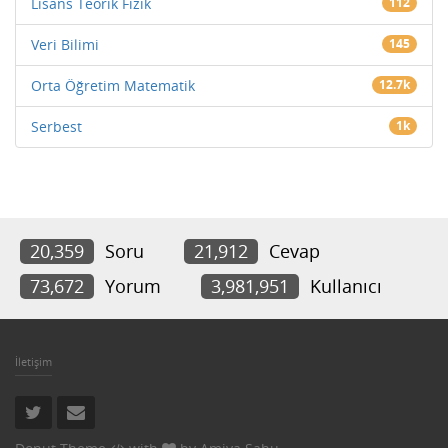
Lisans Teorik Fizik
112
Veri Bilimi
145
Orta Öğretim Matematik
12.7k
Serbest
1k
20,359
Soru
21,912
Cevap
73,672
Yorum
3,981,951
Kullanıcı
İletişim