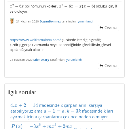
2
2
−
6
polinomunun kökleri,
−
6
=
(
−
6
)
olduğu için,
0
x
2
−
6
x
x
2
−
6
x
=
x
(
x
−
6
)
0
x
x
x
x
x
x
ve
6
oluyor.
6
21 Haziran 2020
DoganDonmez
tarafından
yorumlandı
Cevapla
https://www.wolframalpha.com/
şu sitede istediğin grafiği
çizdirip,gerçek zamanda neye benzediğinide görebilirsin,görsel
açıdan faydalı olabilir.
21 Haziran 2020
SilentMary
tarafından
yorumlandı
Cevapla
İlgili sorular
4.
+
2
=
14
ifadesinde x çarpanlarını karşıya
4.
x
+
2
=
14
x
−
1
=
.
−
3
atabiliyoruz ama
ifadesinde k ları
a
−
1
=
a
.
k
−
3
k
a
a
k
k
ayırmak için a çarpanlarını çekince neden olmuyor
6
5
(
)
=
−
3
+
+
2
P
x
x
m
x
m
x