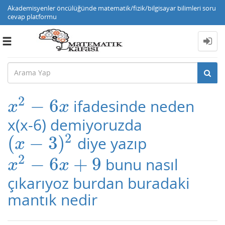
Akademisyenler öncülüğünde matematik/fizik/bilgisayar bilimleri soru
cevap platformu
Toggle
navigation
2
−
6
ifadesinde neden
x
2
−
6
x
x
x
x(x-6) demiyoruzda
2
(
−
3
)
diye yazıp
(
x
−
3
)
2
x
2
−
6
+
9
bunu nasıl
x
2
−
6
x
+
9
x
x
çıkarıyoz burdan buradaki
mantık nedir