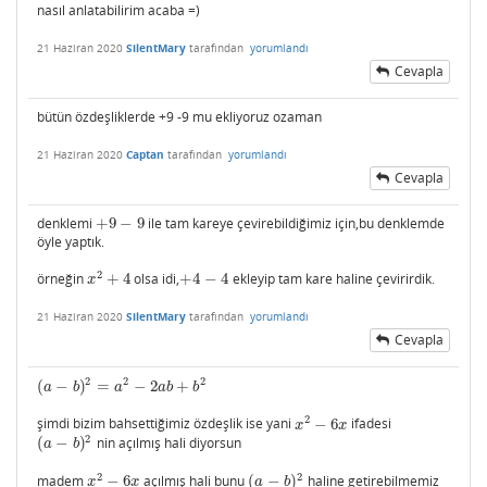
nasıl anlatabilirim acaba =)
21 Haziran 2020
SilentMary
tarafından
yorumlandı
Cevapla
bütün özdeşliklerde +9 -9 mu ekliyoruz ozaman
21 Haziran 2020
Captan
tarafından
yorumlandı
Cevapla
denklemi
+
9
−
9
ile tam kareye çevirebildiğimiz için,bu denklemde
+
9
−
9
öyle yaptık.
2
örneğin
+
4
olsa idi,
+
4
−
4
ekleyip tam kare haline çevirirdik.
x
2
+
4
+
4
−
4
x
21 Haziran 2020
SilentMary
tarafından
yorumlandı
Cevapla
2
2
2
(
−
)
=
−
2
+
(
a
−
b
)
2
=
a
2
−
2
a
b
+
b
2
a
b
a
a
b
b
2
şimdi bizim bahsettiğimiz özdeşlik ise yani
−
6
ifadesi
x
2
−
6
x
x
x
2
(
−
)
nin açılmış hali diyorsun
(
a
−
b
)
2
a
b
2
2
madem
−
6
açılmış hali bunu
(
−
)
haline getirebilmemiz
x
2
−
6
x
(
a
−
b
)
2
x
x
a
b