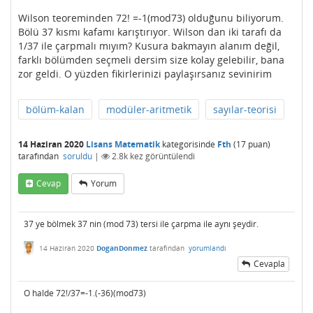
Wilson teoreminden 72! =-1(mod73) olduğunu biliyorum.
Bölü 37 kısmı kafamı karıştırıyor. Wilson dan iki tarafı da
1/37 ile çarpmalı mıyım? Kusura bakmayın alanım değil,
farklı bölümden seçmeli dersim size kolay gelebilir, bana
zor geldi. O yüzden fikirlerinizi paylaşırsanız sevinirim
bölüm-kalan
modüler-aritmetik
sayılar-teorisi
14 Haziran 2020
Lisans Matematik
kategorisinde
Fth
(
17
puan)
tarafından
soruldu
|
2.8k
kez görüntülendi
Cevap
Yorum
37 ye bölmek 37 nin (mod 73) tersi ile çarpma ile aynı şeydir.
14 Haziran 2020
DoganDonmez
tarafından
yorumlandı
Cevapla
O halde 72!/37=-1.(-36)(mod73)