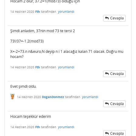
Hocam 2 olur, 37.2=1(mod73) olduğu için
14 Haziran 2020
Fth
tarafından
yorumlandı
Cevapla
Şimdi anladım, 37nin mod 73 te tersi 2
73!/37=-1.2(mod73)
X=-2+73.n n&euro;N deyip n i 1 alacağız kalan 71 olacak. Doğru mu
hocam?
14 Haziran 2020
Fth
tarafından
yorumlandı
Cevapla
Evet şimdi oldu.
14 Haziran 2020
DoganDonmez
tarafından
yorumlandı
Cevapla
Hocam teşekkür ederim
14 Haziran 2020
Fth
tarafından
yorumlandı
Cevapla