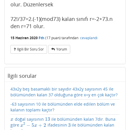
olur. Düzenlersek
72!/37=2.(-1)(mod73) kalan sınıfı r=-2+73.n
den r=71 olur.
15 Haziran 2020
Fth
(
17
puan)
tarafından
cevaplandı
Ilgili Bir Soru Sor
Yorum
İlgili sorular
43x2y beş basamaklı bir sayıdır 43x2y sayısının 45 ile
bölümünden kalan 37 olduğuna göre x+y en çok kaçtır?
-63 sayısının 10 ile bölümünden elde edilen bölüm ve
kalanın toplamı kaçtır?
13
doğal sayısının
ile bölümünden kalan 7dir. Buna
x
13
x
2
−
5
+
2
3
göre
ifadesinin
ile bölümünden kalan
x
2
−
5
x
+
2
3
x
x