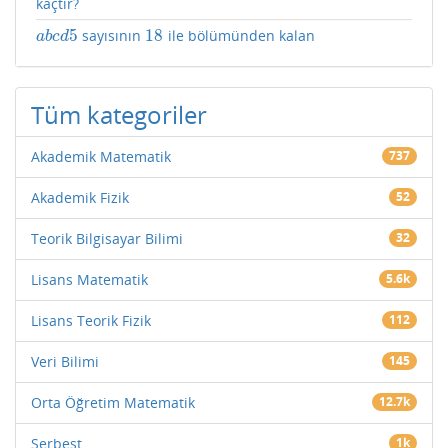
kaçtır?
5
18
sayısının
ile bölümünden kalan
a
b
c
d
5
18
a
b
c
d
Tüm kategoriler
Akademik Matematik
737
Akademik Fizik
52
Teorik Bilgisayar Bilimi
32
Lisans Matematik
5.6k
Lisans Teorik Fizik
112
Veri Bilimi
145
Orta Öğretim Matematik
12.7k
Serbest
1k