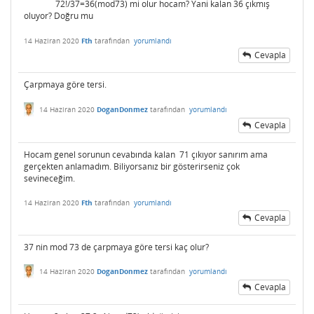
72!/37=36(mod73) mi olur hocam? Yani kalan 36 çıkmış
oluyor? Doğru mu
14 Haziran 2020
Fth
tarafından
yorumlandı
Cevapla
Çarpmaya göre tersi.
14 Haziran 2020
DoganDonmez
tarafından
yorumlandı
Cevapla
Hocam genel sorunun cevabında kalan 71 çıkıyor sanırım ama
gerçekten anlamadım. Biliyorsanız bir gösterirseniz çok
sevineceğim.
14 Haziran 2020
Fth
tarafından
yorumlandı
Cevapla
37 nin mod 73 de çarpmaya göre tersi kaç olur?
14 Haziran 2020
DoganDonmez
tarafından
yorumlandı
Cevapla