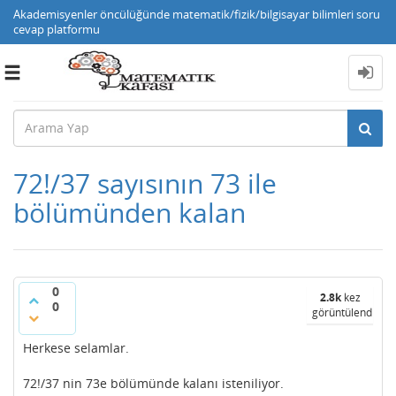
Akademisyenler öncülüğünde matematik/fizik/bilgisayar bilimleri soru
cevap platformu
Toggle
navigation
72!/37 sayısının 73 ile
bölümünden kalan
0
2.8k
kez
0
görüntülendi
Herkese selamlar.
72!/37 nin 73e bölümünde kalanı isteniliyor.