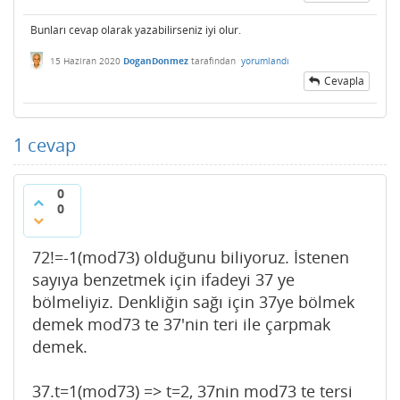
Bunları cevap olarak yazabilirseniz iyi olur.
15 Haziran 2020
DoganDonmez
tarafından
yorumlandı
Cevapla
1
cevap
0
0
72!=-1(mod73) olduğunu biliyoruz. İstenen
sayıya benzetmek için ifadeyi 37 ye
bölmeliyiz. Denkliğin sağı için 37ye bölmek
demek mod73 te 37'nin teri ile çarpmak
demek.
37.t=1(mod73) => t=2, 37nin mod73 te tersi