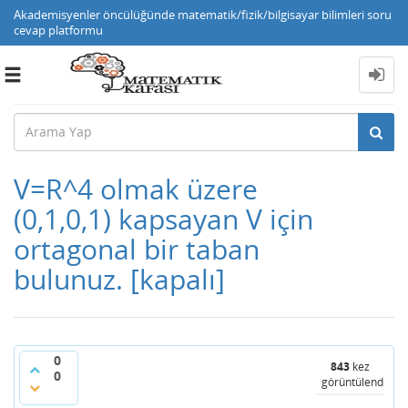
Akademisyenler öncülüğünde matematik/fizik/bilgisayar bilimleri soru
cevap platformu
Toggle
navigation
V=R^4 olmak üzere
(0,1,0,1) kapsayan V için
ortagonal bir taban
bulunuz.
[kapalı]
0
843
kez
0
görüntülendi