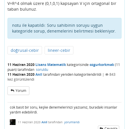
V=R^4 olmak üzere (0,1,0,1) kapsayan V için ortagonal bir
taban bulunuz.
notu ile kapatıldı:
Soru sahibinin soruyu uygun
kategoride sorup, denemelerini belirtmesi bekleniyor.
doğrusal-cebir
lineer-cebir
11 Haziran 2020
Lisans Matematik
kategorisinde
ozgurkorkmak
(
11
puan)
tarafından
soruldu
11 Haziran 2020
Anil
tarafından
yeniden kategorilendirildi
|
843
kez görüntülendi
Yorum
cok basit bir soru, keşke denemelerinizi yazsanız, buradaki insanlar
yardım edebilirdi.
11 Haziran 2020
Anil
tarafından
yorumlandı
Cevapla