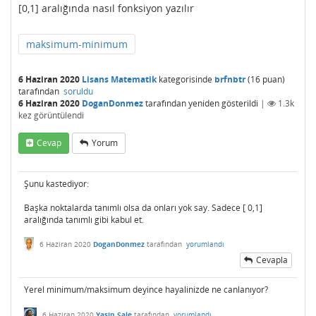
[0,1] aralığında nasıl fonksiyon yazılır
maksimum-minimum
6 Haziran 2020
Lisans Matematik
kategorisinde
brfnbtr
(
16
puan)
tarafından
soruldu
6 Haziran 2020
DoganDonmez
tarafından
yeniden gösterildi
|
1.3k
kez görüntülendi
Cevap
Yorum
Şunu kastediyor:
Başka noktalarda tanımlı olsa da onları yok say. Sadece [ 0,1]
aralığında tanımlı gibi kabul et.
6 Haziran 2020
DoganDonmez
tarafından
yorumlandı
Cevapla
Yerel minimum/maksimum deyince hayalinizde ne canlanıyor?
6 Haziran 2020
Yasin Şale
tarafından
yorumlandı