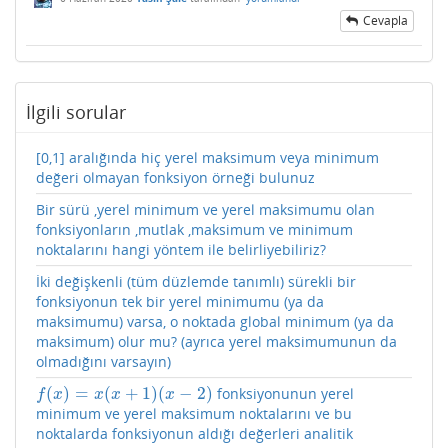
Cevapla
İlgili sorular
[0,1] aralığında hiç yerel maksimum veya minimum
değeri olmayan fonksiyon örneği bulunuz
Bir sürü ,yerel minimum ve yerel maksimumu olan
fonksiyonların ,mutlak ,maksimum ve minimum
noktalarını hangi yöntem ile belirliyebiliriz?
İki değişkenli (tüm düzlemde tanımlı) sürekli bir
fonksiyonun tek bir yerel minimumu (ya da
maksimumu) varsa, o noktada global minimum (ya da
maksimum) olur mu? (ayrıca yerel maksimumunun da
olmadığını varsayın)
(
)
=
(
+
1
)
(
−
2
)
fonksiyonunun yerel
f
(
x
)
=
x
(
x
+
1
)
(
x
−
2
)
f
x
x
x
x
minimum ve yerel maksimum noktalarını ve bu
noktalarda fonksiyonun aldığı değerleri analitik