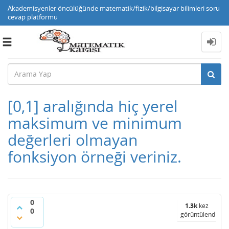
Akademisyenler öncülüğünde matematik/fizik/bilgisayar bilimleri soru
cevap platformu
Toggle
navigation
[0,1] aralığında hiç yerel
maksimum ve minimum
değerleri olmayan
fonksiyon örneği veriniz.
0
1.3k
kez
0
görüntülendi