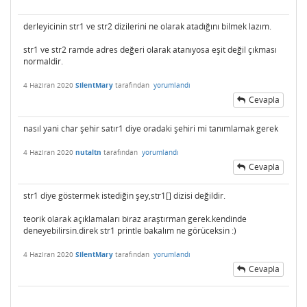
derleyicinin str1 ve str2 dizilerini ne olarak atadığını bilmek lazım.
str1 ve str2 ramde adres değeri olarak atanıyosa eşit değil çıkması
normaldir.
4 Haziran 2020
SilentMary
tarafından
yorumlandı
Cevapla
nasıl yani char şehir satır1 diye oradaki şehiri mi tanımlamak gerek
4 Haziran 2020
nutaltn
tarafından
yorumlandı
Cevapla
str1 diye göstermek istediğin şey,str1[] dizisi değildir.
teorik olarak açıklamaları biraz araştırman gerek.kendinde
deneyebilirsin.direk str1 printle bakalım ne görüceksin :)
4 Haziran 2020
SilentMary
tarafından
yorumlandı
Cevapla