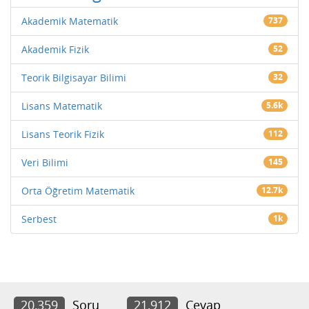
Akademik Matematik
737
Akademik Fizik
52
Teorik Bilgisayar Bilimi
32
Lisans Matematik
5.6k
Lisans Teorik Fizik
112
Veri Bilimi
145
Orta Öğretim Matematik
12.7k
Serbest
1k
20,359
Soru
21,912
Cevap