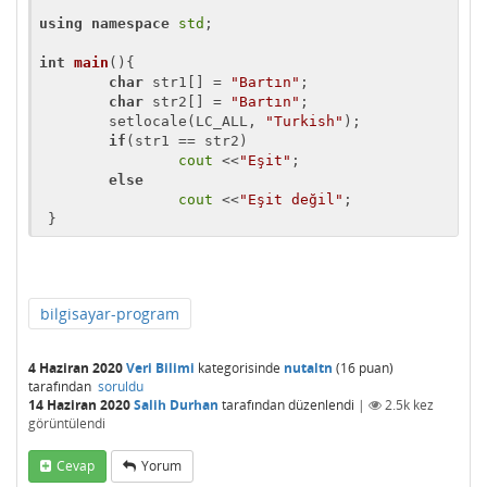
using
namespace
std
;

int
main
()
{

char
 str1[] = 
"Bartın"
;

char
 str2[] = 
"Bartın"
;

	setlocale(LC_ALL, 
"Turkish"
);

if
(str1 == str2)

cout
 <<
"Eşit"
;

else
cout
 <<
"Eşit değil"
;

 }
bilgisayar-program
4 Haziran 2020
Veri Bilimi
kategorisinde
nutaltn
(
16
puan)
tarafından
soruldu
14 Haziran 2020
Salih Durhan
tarafından
düzenlendi
|
2.5k
kez
görüntülendi
Cevap
Yorum