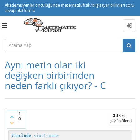
Akademisyenler öncülüğünde matematik/fizik/bilgisayar bilimleri soru
cevap platformu
Toggle
navigation
Aynı metin olan iki
değişken birbirinden
neden farklı çıkıyor? - C
1
2.5k
kez
0
görüntülendi
#
include
<iostream>