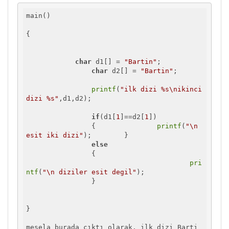
main()

{

char
 d1[] = 
"Bartin"
;

char
 d2[] = 
"Bartin"
;

printf
(
"ilk dizi %s\nikinci 
dizi %s"
,d1,d2);

if
(d1[
1
]==d2[
1
])

		{		
printf
(
"\n 
esit iki dizi"
);	}

else
		{

pri
ntf
(
"\n diziler esit degil"
);

		}

}

mesela burada çıktı olarak, ilk dizi Barti