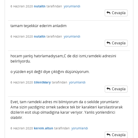
6 Haziran 2020
nutaltn
tarafından
yorumlandı
Cevapla
tamam teşekkür ederim anladim
6 Haziran 2020
nutaltn
tarafından
yorumlandı
Cevapla
hocam yanlış hatırlamadıysam,C de dizi ismi,ramdeki adresini
belirliyordu.
o yüzden eşit değil diye çıktığını düşünüyorum.
6 Haziran 2020
SilentMary
tarafından
yorumlandı
Cevapla
Evet, tam ramdeki adres mi bilmiyorum da o sekilde yorumlanir.
Ama sizin yazdiginiz ornek sadece tek bir karakteri karsilastirarak
dizilerin esit olup olmadigina karar veriyor. Yanlis yonlendirici
olabilir.
6 Haziran 2020
kerem.altun
tarafından
yorumlandı
Cevapla