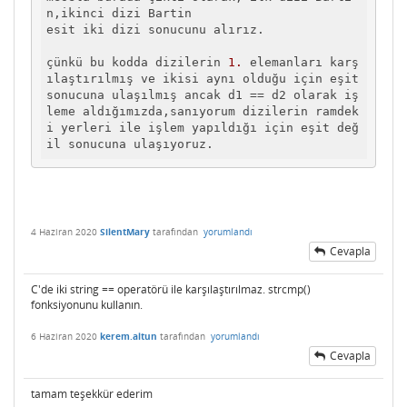
n,ikinci dizi Bartin

esit iki dizi sonucunu alırız.

çünkü bu kodda dizilerin 
1.
 elemanları karş
ılaştırılmış ve ikisi aynı olduğu için eşit 
sonucuna ulaşılmış ancak d1 == d2 olarak iş
leme aldığımızda,sanıyorum dizilerin ramdek
i yerleri ile işlem yapıldığı için eşit değ
il sonucuna ulaşıyoruz.
4 Haziran 2020
SilentMary
tarafından
yorumlandı
Cevapla
C'de iki string == operatörü ile karşılaştırılmaz. strcmp()
fonksiyonunu kullanın.
6 Haziran 2020
kerem.altun
tarafından
yorumlandı
Cevapla
tamam teşekkür ederim