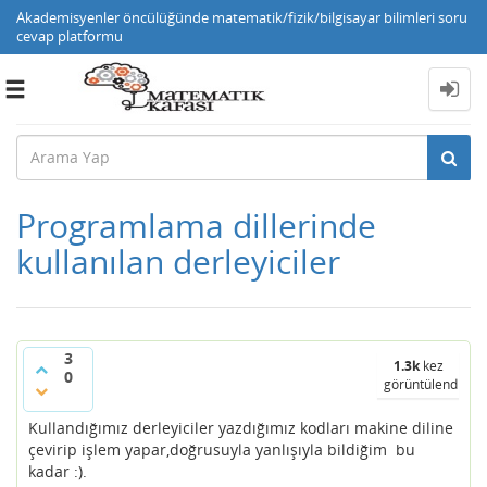
Akademisyenler öncülüğünde matematik/fizik/bilgisayar bilimleri soru
cevap platformu
Toggle
navigation
Programlama dillerinde
kullanılan derleyiciler
3
1.3k
kez
0
görüntülendi
Kullandığımız derleyiciler yazdığımız kodları makine diline
çevirip işlem yapar,doğrusuyla yanlışıyla bildiğim bu
kadar :).