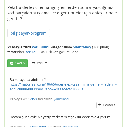
Peki bu derleyiciler,hangi işlemlerden sonra, yazdığımız
kod parçalarını işlemci ve diğer üniteler için anlaşılır hale
getirir ?.
bilgisayar-program
29 Mayıs 2020
Veri Bilimi
kategorisinde
SilentMary
(
160
puan)
tarafından
soruldu
|
1.3k
kez görüntülendi
Cevap
Yorum
Bu soruya baktiniz mi ?
https://matkafasi.com/106656/derleyici-tasarimina-verilen-ifadenin-
sonucunun-bulunmasi?show=106656#q106656
29 Mayıs 2020
eloi2
tarafından
yorumlandı
Cevapla
Hocam şuan öyle bir yazıyı farkettim,teşekkür ederim okuyorum..
29 Mayıs 2020
SilentMary
tarafından
yorumlandı