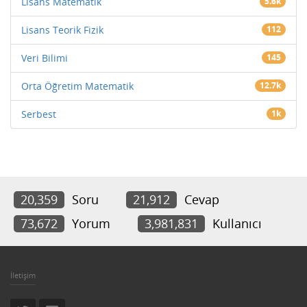
Lisans Matematik
5.6k
Lisans Teorik Fizik
112
Veri Bilimi
145
Orta Öğretim Matematik
12.7k
Serbest
1k
20,359
Soru
21,912
Cevap
73,672
Yorum
3,981,831
Kullanıcı
İletişim