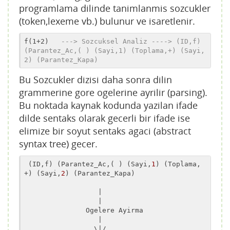
programlama dilinde tanimlanmis sozcukler
(token,lexeme vb.) bulunur ve isaretlenir.
f(1+2)   
---> Sozcuksel Analiz ----> (ID,f) 
(Parantez_Ac,( ) (Sayi,1) (Toplama,+) (Sayi,
2) (Parantez_Kapa)
Bu Sozcukler dizisi daha sonra dilin
grammerine gore ogelerine ayrilir (parsing).
Bu noktada kaynak kodunda yazilan ifade
dilde sentaks olarak gecerli bir ifade ise
elimize bir soyut sentaks agaci (abstract
syntax tree) gecer.
 (ID,f) (Parantez_Ac,( ) (Sayi,
1
) (Toplama,
+) (Sayi,
2
) (Parantez_Kapa)

|

                  |
               Ogelere Ayirma

|

                 \|
/
