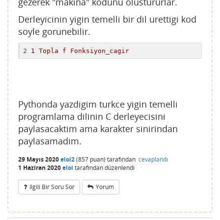
gezerek "makina" kodunu olustururlar.
Derleyicinin yigin temelli bir dil urettigi kod
soyle gorunebilir.
2
1 Topla f Fonksiyon_cagir
Pythonda yazdigim turkce yigin temelli
programlama dilinin C derleyecisini
paylasacaktim ama karakter sinirindan
paylasamadim.
29 Mayıs 2020
eloi2
(
857
puan)
tarafından
cevaplandı
1 Haziran 2020
eloi
tarafından
düzenlendi
Ilgili Bir Soru Sor
Yorum