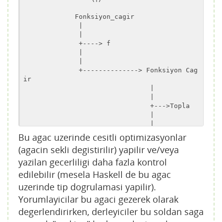
             Fonksiyon_cagir

|

              |
              +----> f

|

              |
              +--------------> Fonksiyon Cag
ir

|

                                |
                                +--->Topla

|

                                |
                                +---> 
1
Bu agac uzerinde cesitli optimizasyonlar
|

(agacin sekli degistirilir) yapilir ve/veya
                                |
                                +---->
2
yazilan gecerliligi daha fazla kontrol
edilebilir (mesela Haskell de bu agac
uzerinde tip dogrulamasi yapilir).
Yorumlayicilar bu agaci gezerek olarak
degerlendirirken, derleyiciler bu soldan saga