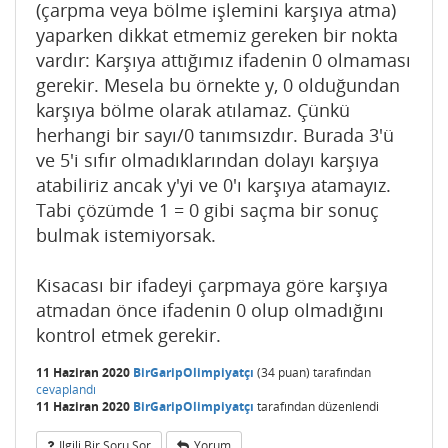
(çarpma veya bölme işlemini karşıya atma)
yaparken dikkat etmemiz gereken bir nokta
vardır: Karşıya attığımız ifadenin 0 olmaması
gerekir. Mesela bu örnekte y, 0 olduğundan
karşıya bölme olarak atılamaz. Çünkü
herhangi bir sayı/0 tanımsızdır. Burada 3'ü
ve 5'i sıfır olmadıklarından dolayı karşıya
atabiliriz ancak y'yi ve 0'ı karşıya atamayız.
Tabi çözümde 1 = 0 gibi saçma bir sonuç
bulmak istemiyorsak.
Kisacası bir ifadeyi çarpmaya göre karşıya
atmadan önce ifadenin 0 olup olmadığını
kontrol etmek gerekir.
11 Haziran 2020
BirGaripOlimpiyatçı
(
34
puan)
tarafından
cevaplandı
11 Haziran 2020
BirGaripOlimpiyatçı
tarafından
düzenlendi
Ilgili Bir Soru Sor
Yorum