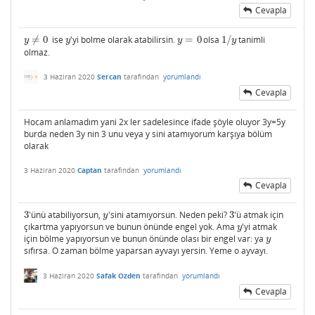
Cevapla
≠
0
ise
'yi bolme olarak atabilirsin.
=
0
olsa
1
/
tanimli
y
≠
0
y
y
=
0
1
/
y
y
y
y
y
olmaz.
3 Haziran 2020
Sercan
tarafından
yorumlandı
Cevapla
Hocam anlamadım yani 2x ler sadelesince ifade şöyle oluyor 3y=5y
burda neden 3y nin 3 unu veya y sini atamıyorum karşıya bölüm
olarak
3 Haziran 2020
Captan
tarafından
yorumlandı
Cevapla
3
'ünü atabiliyorsun,
'sini atamıyorsun. Neden peki?
3
'ü atmak için
3
y
3
y
çıkartma yapıyorsun ve bunun önünde engel yok. Ama
'yi atmak
y
y
için bölme yapıyorsun ve bunun önünde olası bir engel var: ya
y
y
sıfırsa. O zaman bölme yaparsan ayvayı yersin. Yeme o ayvayı.
3 Haziran 2020
Safak Ozden
tarafından
yorumlandı
Cevapla