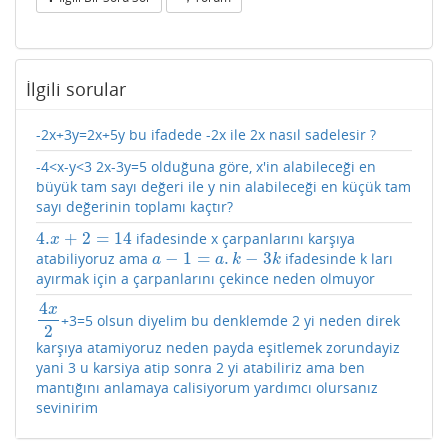
İlgili sorular
-2x+3y=2x+5y bu ifadede -2x ile 2x nasıl sadelesir ?
-4<x-y<3 2x-3y=5 olduğuna göre, x'in alabileceği en
büyük tam sayı değeri ile y nin alabileceği en küçük tam
sayı değerinin toplamı kaçtır?
4.
+
2
=
14
ifadesinde x çarpanlarını karşıya
4.
x
+
2
=
14
x
−
1
=
.
−
3
atabiliyoruz ama
ifadesinde k ları
a
−
1
=
a
.
k
−
3
k
a
a
k
k
ayırmak için a çarpanlarını çekince neden olmuyor
4
x
+3=5 olsun diyelim bu denklemde 2 yi neden direk
4
x
2
2
karşıya atamiyoruz neden payda eşitlemek zorundayiz
yani 3 u karsiya atip sonra 2 yi atabiliriz ama ben
mantığını anlamaya calisiyorum yardımcı olursanız
sevinirim