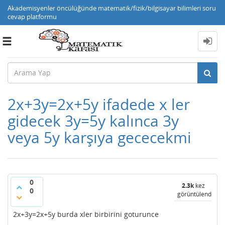
Akademisyenler öncülüğünde matematik/fizik/bilgisayar bilimleri soru
cevap platformu
Toggle
navigation
2x+3y=2x+5y ifadede x ler
gidecek 3y=5y kalınca 3y
veya 5y karşıya gececekmi
0
2.3k
kez
0
görüntülendi
2x+3y=2x+5y burda xler birbirini goturunce