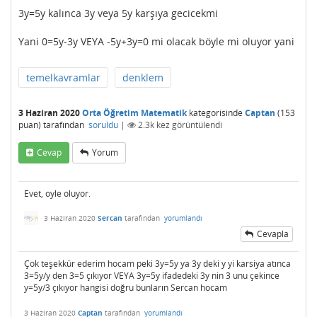
3y=5y kalınca 3y veya 5y karşıya gecicekmi
Yani 0=5y-3y VEYA -5y+3y=0 mi olacak böyle mi oluyor yani
temelkavramlar
denklem
3 Haziran 2020
Orta Öğretim Matematik
kategorisinde
Captan
(
153
puan)
tarafından
soruldu
|
2.3k
kez görüntülendi
Cevap
Yorum
Evet, oyle oluyor.
3 Haziran 2020
Sercan
tarafından
yorumlandı
Cevapla
Çok teşekkür ederim hocam peki 3y=5y ya 3y deki y yi karsiya atınca
3=5y/y den 3=5 çıkıyor VEYA 3y=5y ifadedeki 3y nin 3 unu çekince
y=5y/3 çıkıyor hangisi doğru bunların Sercan hocam
3 Haziran 2020
Captan
tarafından
yorumlandı