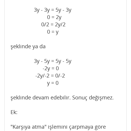
3y - 3y = 5y - 3y
0 = 2y
0/2 = 2y/2
0 = y
şeklinde ya da
3y - 5y = 5y - 5y
-2y = 0
-2y/-2 = 0/-2
y = 0
şeklinde devam edebilir. Sonuç değişmez.
Ek:
"Karşıya atma" işlemini çarpmaya göre