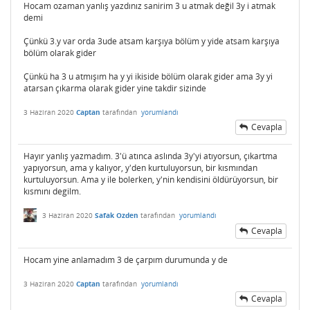
Hocam ozaman yanlış yazdınız sanirim 3 u atmak değil 3y i atmak
demi
Çünkü 3.y var orda 3ude atsam karşıya bölüm y yide atsam karşıya
bölüm olarak gider
Çünkü ha 3 u atmışım ha y yi ikiside bölüm olarak gider ama 3y yi
atarsan çıkarma olarak gider yine takdir sizinde
3 Haziran 2020
Captan
tarafından
yorumlandı
Cevapla
Hayır yanlış yazmadım. 3'ü atınca aslında 3y'yi atıyorsun, çıkartma
yapıyorsun, ama y kalıyor, y'den kurtuluyorsun, bir kısmından
kurtuluyorsun. Ama y ile bolerken, y'nin kendisini öldürüyorsun, bir
kısmını degilm.
3 Haziran 2020
Safak Ozden
tarafından
yorumlandı
Cevapla
Hocam yine anlamadım 3 de çarpım durumunda y de
3 Haziran 2020
Captan
tarafından
yorumlandı
Cevapla