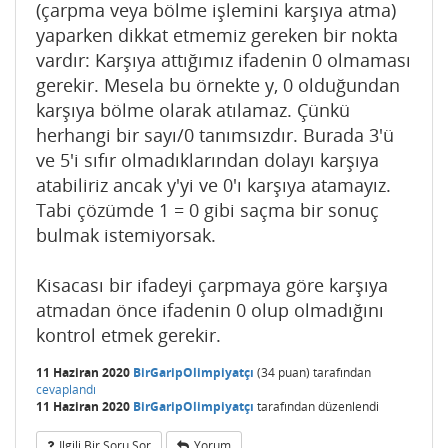
(çarpma veya bölme işlemini karşıya atma)
yaparken dikkat etmemiz gereken bir nokta
vardır: Karşıya attığımız ifadenin 0 olmaması
gerekir. Mesela bu örnekte y, 0 olduğundan
karşıya bölme olarak atılamaz. Çünkü
herhangi bir sayı/0 tanımsızdır. Burada 3'ü
ve 5'i sıfır olmadıklarından dolayı karşıya
atabiliriz ancak y'yi ve 0'ı karşıya atamayız.
Tabi çözümde 1 = 0 gibi saçma bir sonuç
bulmak istemiyorsak.
Kisacası bir ifadeyi çarpmaya göre karşıya
atmadan önce ifadenin 0 olup olmadığını
kontrol etmek gerekir.
11 Haziran 2020
BirGaripOlimpiyatçı
(
34
puan)
tarafından
cevaplandı
11 Haziran 2020
BirGaripOlimpiyatçı
tarafından
düzenlendi
Ilgili Bir Soru Sor
Yorum