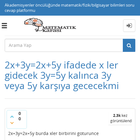
Akademisyenler öncülüğünde matematik/fizik/bilgisayar bilimleri soru
cevap platformu
Toggle
navigation
2x+3y=2x+5y ifadede x ler
gidecek 3y=5y kalınca 3y
veya 5y karşıya gececekmi
0
2.3k
kez
0
görüntülendi
2x+3y=2x+5y burda xler birbirini goturunce