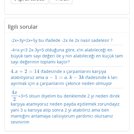
İlgili sorular
-2x+3y=2x+5y bu ifadede -2x ile 2x nasıl sadelesir ?
-4<x-y<3 2x-3y=5 olduğuna göre, x'in alabileceği en
büyük tam sayı değeri ile y nin alabileceği en küçük tam
sayı değerinin toplamı kaçtır?
4.
+
2
=
14
ifadesinde x çarpanlarını karşıya
4.
x
+
2
=
14
x
−
1
=
.
−
3
atabiliyoruz ama
ifadesinde k ları
a
−
1
=
a
.
k
−
3
k
a
a
k
k
ayırmak için a çarpanlarını çekince neden olmuyor
4
x
+3=5 olsun diyelim bu denklemde 2 yi neden direk
4
x
2
2
karşıya atamiyoruz neden payda eşitlemek zorundayiz
yani 3 u karsiya atip sonra 2 yi atabiliriz ama ben
mantığını anlamaya calisiyorum yardımcı olursanız
sevinirim