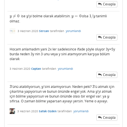
Cevapla
≠
0
ise
'yi bolme olarak atabilirsin.
=
0
olsa
1
/
tanimli
y
≠
0
y
y
=
0
1
/
y
y
y
y
y
olmaz.
3 Haziran 2020
Sercan
tarafından
yorumlandı
Cevapla
Hocam anlamadım yani 2x ler sadelesince ifade şöyle oluyor 3y=5y
burda neden 3y nin 3 unu veya y sini atamıyorum karşıya bölüm
olarak
3 Haziran 2020
Captan
tarafından
yorumlandı
Cevapla
3
'ünü atabiliyorsun,
'sini atamıyorsun. Neden peki?
3
'ü atmak için
3
y
3
y
çıkartma yapıyorsun ve bunun önünde engel yok. Ama
'yi atmak
y
y
için bölme yapıyorsun ve bunun önünde olası bir engel var: ya
y
y
sıfırsa. O zaman bölme yaparsan ayvayı yersin. Yeme o ayvayı.
3 Haziran 2020
Safak Ozden
tarafından
yorumlandı
Cevapla