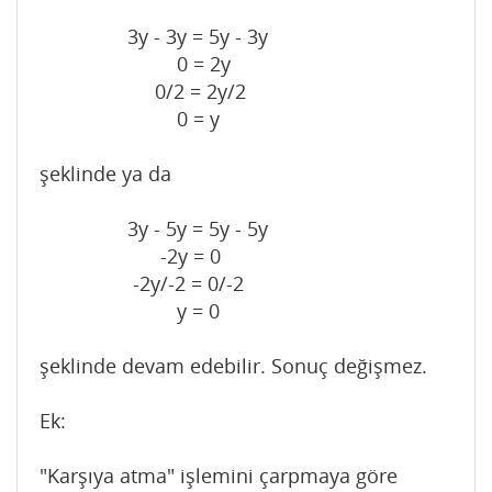
3y - 3y = 5y - 3y
0 = 2y
0/2 = 2y/2
0 = y
şeklinde ya da
3y - 5y = 5y - 5y
-2y = 0
-2y/-2 = 0/-2
y = 0
şeklinde devam edebilir. Sonuç değişmez.
Ek:
"Karşıya atma" işlemini çarpmaya göre