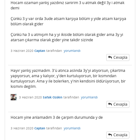
Hocam ozaman yanlış yazdınız sanirim 3 u atmak değil 3y i atmak
demi
Çünkü 3.y var orda 3ude atsam karşıya bölüm y yide atsam karşıya
bölüm olarak gider
Çünkü ha 3 u atmışım ha y yi ikiside bölüm olarak gider ama 3y yi
atarsan çıkarma olarak gider yine takdir sizinde
3 Haziran 2020
Captan
tarafından
yorumlandı
Cevapla
Hayır yanlış yazmadım. 3'ü atınca aslında 3y'yi atıyorsun, çıkartma
yapıyorsun, ama y kalıyor, y'den kurtuluyorsun, bir kısmından
kurtuluyorsun. Ama y ile bolerken, y'nin kendisini öldürüyorsun, bir
kısmını degilm.
3 Haziran 2020
Safak Ozden
tarafından
yorumlandı
Cevapla
Hocam yine anlamadım 3 de çarpım durumunda y de
3 Haziran 2020
Captan
tarafından
yorumlandı
Cevapla