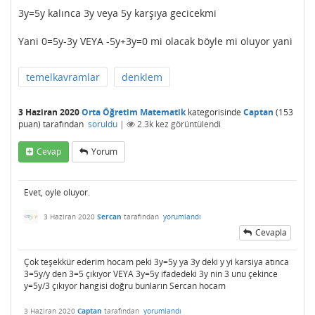
3y=5y kalınca 3y veya 5y karşıya gecicekmi
Yani 0=5y-3y VEYA -5y+3y=0 mi olacak böyle mi oluyor yani
temelkavramlar
denklem
3 Haziran 2020
Orta Öğretim Matematik
kategorisinde
Captan
(
153
puan)
tarafından
soruldu
|
2.3k
kez görüntülendi
Cevap
Yorum
Evet, oyle oluyor.
3 Haziran 2020
Sercan
tarafından
yorumlandı
Cevapla
Çok teşekkür ederim hocam peki 3y=5y ya 3y deki y yi karsiya atınca
3=5y/y den 3=5 çıkıyor VEYA 3y=5y ifadedeki 3y nin 3 unu çekince
y=5y/3 çıkıyor hangisi doğru bunların Sercan hocam
3 Haziran 2020
Captan
tarafından
yorumlandı