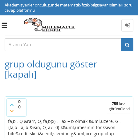
Akademisyenler öncülüğünde matematik/fizik/bilgisayar bilimleri soru
cevap platformu
Toggle
navigation
grup oldugunu göster
[kapalı]
0
755
kez
0
görüntülendi
fa,b : Q &rarr; Q, fa,b(x) := ax + b olmak &uml;uzere; G :=
{fa,b : a, b &isin; Q, a ̸= 0} k&uml;umesinin fonksiyon
bile&cedil;ske i&cedil;slemine g&uml;ore grup olup