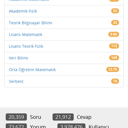
Akademik Fizik
52
Teorik Bilgisayar Bilimi
32
Lisans Matematik
5.6k
Lisans Teorik Fizik
112
Veri Bilimi
145
Orta Öğretim Matematik
12.7k
Serbest
1k
20,359
Soru
21,912
Cevap
73,672
Yorum
3,978,476
Kullanıcı