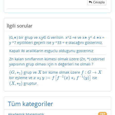
Cevapla
İlgili sorular
(G,∗) bir grup ve x,y∈ G verilsin. x^2 =e ve x∗ y^ 4 ∗x =
y ^7 eşitlikleri geçerli ise y ^33 = e olacağını gösteriniz.
Kapali iki araliklarin esguclu oldugunu gosteriniz
Zn kalan sınıflarının kümesi olmak üzere (Zn, *) cebirsel
yapısının grup olması için n değerleri ne olmalı ?
(
,
⋆
)
:
→
grup ve
bir küme olmak üzere
(
G
,
⋆
1
)
X
f
:
G
→
X
G
X
f
G
X
1
−
1
−
1
⋆
:
=
(
)
⋆
(
)
bir eşleme ve
[
]
ise
x
⋆
2
y
:=
f
[
f
−
1
(
x
)
⋆
1
f
−
1
(
y
)
]
x
y
f
f
x
f
y
2
1
(
,
⋆
)
gruptur.
(
X
,
⋆
2
)
X
2
Tüm kategoriler
Akademik Matematik
737