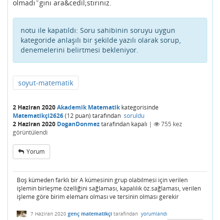
olmadı˘gını ara&cedil;stırınız.
notu ile kapatıldı:
Soru sahibinin soruyu uygun
kategoride anlaşılı bir şekilde yazılı olarak sorup,
denemelerini belirtmesi bekleniyor.
soyut-matematik
2 Haziran 2020
Akademik Matematik
kategorisinde
Matematikçi2626
(
12
puan)
tarafından
soruldu
2 Haziran 2020
DoganDonmez
tarafından
kapalı
|
755
kez
görüntülendi
Yorum
Boş kümeden farklı bir A kümesinin grup olabilmesi için verilen
işlemin birleşme özelliğini sağlaması, kapalılık öz.sağlaması, verilen
işleme göre birim elemanı olması ve tersinin olması gerekir
7 Haziran 2020
genç matematikçi
tarafından
yorumlandı