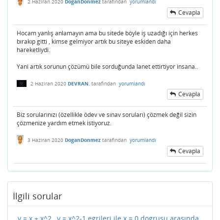
2 Haziran 2020
DoganDonmez
tarafından
yorumlandı
Cevapla
Hocam yanlış anlamayın ama bu sitede böyle iş uzadığı için herkes
bırakıp gitti , kimse gelmiyor artık bu siteye eskiden daha
hareketliydi.
Yani artık sorunun çözümü bile sorduğunda lanet ettirtiyor insana..
2 Haziran 2020
DEVRAN.
tarafından
yorumlandı
Cevapla
Biz sorularınızı (özellikle ödev ve sınav soruları) çözmek değil sizin
çözmenize yardım etmek istiyoruz.
3 Haziran 2020
DoganDonmez
tarafından
yorumlandı
Cevapla
İlgili sorular
y = x + x^2 , y = x^2-1 egrileri ile x = 0 dogrusu arasında