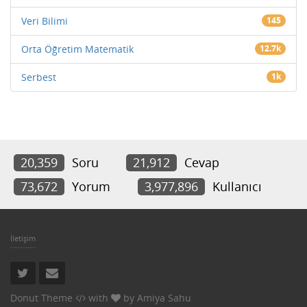
Veri Bilimi
145
Orta Öğretim Matematik
12.7k
Serbest
1k
20,359
Soru
21,912
Cevap
73,672
Yorum
3,977,896
Kullanıcı
İletişim
Donut Theme
with
by
Amiya Sahu