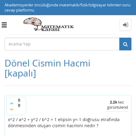
Akademisyenler öncülüğünde matematik/fizik/bilgisayar bilimleri soru
cevap platformu
Toggle
navigation
Dönel Cismin Hacmi
[kapalı]
0
2.2k
kez
0
görüntülendi
x^2 / a^2 + y^2 / b^2 = 1 elipsin y=-1 doğrusu etrafında
dönmesinden oluşan cismin hacmini nedir ?