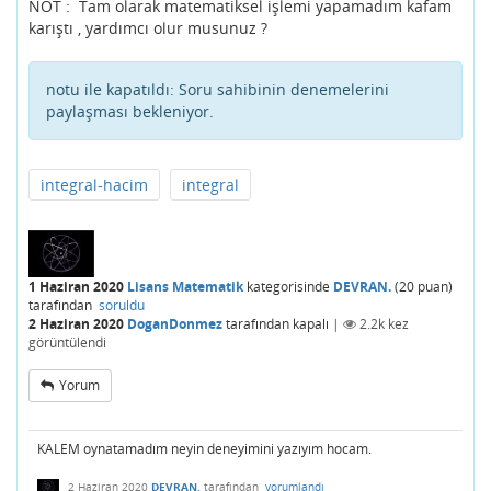
NOT : Tam olarak matematiksel işlemi yapamadım kafam
karıştı , yardımcı olur musunuz ?
notu ile kapatıldı:
Soru sahibinin denemelerini
paylaşması bekleniyor.
integral-hacim
integral
1 Haziran 2020
Lisans Matematik
kategorisinde
DEVRAN.
(
20
puan)
tarafından
soruldu
2 Haziran 2020
DoganDonmez
tarafından
kapalı
|
2.2k
kez
görüntülendi
Yorum
KALEM oynatamadım neyin deneyimini yazıyım hocam.
2 Haziran 2020
DEVRAN.
tarafından
yorumlandı