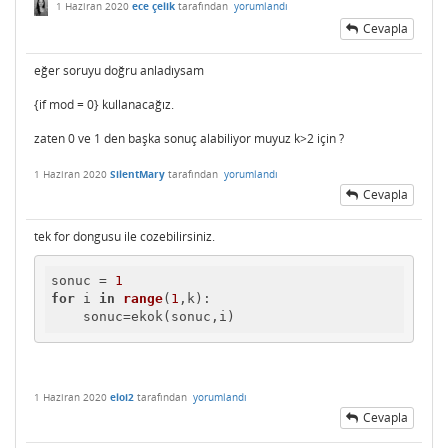
1 Haziran 2020
ece çelik
tarafından
yorumlandı
Cevapla
eğer soruyu doğru anladıysam
{if mod = 0} kullanacağız.
zaten 0 ve 1 den başka sonuç alabiliyor muyuz k>2 için ?
1 Haziran 2020
SilentMary
tarafından
yorumlandı
Cevapla
tek for dongusu ile cozebilirsiniz.
sonuc = 
1
for
 i 
in
range
(
1
,k
):

    sonuc
=ekok(sonuc,i)
1 Haziran 2020
eloi2
tarafından
yorumlandı
Cevapla