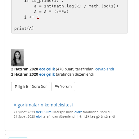
if
 is_prime(i) :

        a = int(math.log(k) / math.log(i))

        A = A * (i**a)

    i += 
1
print(A)
2 Haziran 2020
ece çelik
(
470
puan)
tarafından
cevaplandı
2 Haziran 2020
ece çelik
tarafından
düzenlendi
Ilgili Bir Soru Sor
Yorum
Algoritmalarin kompleksitesi
21 Şubat 2023
Veri Bilimi
kategorisinde
eloi2
tarafından
soruldu
21 Şubat 2023
eloi
tarafından
düzenlendi
|
1.3k
kez görüntülendi