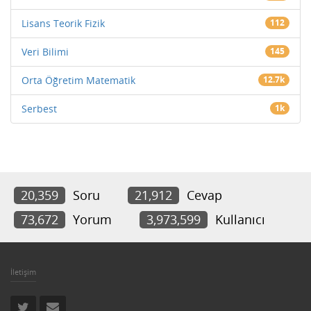
Lisans Teorik Fizik
112
Veri Bilimi
145
Orta Öğretim Matematik
12.7k
Serbest
1k
20,359
Soru
21,912
Cevap
73,672
Yorum
3,973,599
Kullanıcı
İletişim