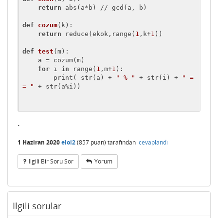
return
 abs(a*b) // gcd(a, b)

def
cozum
(k)
:
return
 reduce(ekok,range(
1
,k+
1
))

def
test
(m)
:
    a = cozum(m)

for
 i 
in
 range(
1
,m+
1
):

        print( str(a) + 
" % "
 + str(i) + 
" =
= "
 + str(a%i))

.
1 Haziran 2020
eloi2
(
857
puan)
tarafından
cevaplandı
Ilgili Bir Soru Sor
Yorum
İlgili sorular