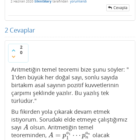
2 Haziran 2020
SilentMary
tarafından
yorumlandı
Cevapla
2
Cevaplar
2
0
Aritmetiğin temel teoremi bize şunu söyler: "
1
'den büyük her doğal sayı, sonlu sayıda
1
birtakım asal sayının pozitif kuvvetlerinin
çarpımı şeklinde yazılır. Bu yazılış tek
türlüdür."
Bu fikirden yola çıkarak devam etmek
istiyorum. Sorudaki elde etmeye çalıştığımız
sayı
olsun. Aritmetiğin temel
A
A
a
a
=
⋯
teoreminden,
olacak
A
=
p
1
a
1
⋯
p
n
a
n
1
A
p
p
n
n
1