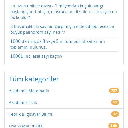
1
En uzun Collatz dizisi -
milyondan küçük hangi
1
başlangıç terimi için, oluşturulan dizinin terim sayısı en
fazla olur?
3
basamaklı iki sayının çarpımıyla elde edilebilecek en
3
büyük palindrom sayı nedir?
1000
3
5
den küçük
veya
in tüm pozitif katlarının
1000
3
5
toplamını bulunuz.
10001
-inci asal sayı kaçtır?
10001
Tüm kategoriler
Akademik Matematik
737
Akademik Fizik
52
Teorik Bilgisayar Bilimi
32
Lisans Matematik
5.6k