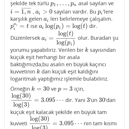
,
…
,
şekilde tek türlü
asal sayıları ve
p
1
,
…
,
p
n
p
p
1
n
¯
¯
¯
¯
¯
¯
¯
¯
=
1
,
>
0
,
sayıları vardır. Bu
'lere
i
=
1
,
n
¯
a
i
>
0
p
i
i
n
a
p
i
i
karşılık gelen
leri belirlemeye çalışalım.
a
i
a
i
a
=
log
(
)
=
log
(
)
ise
dir.
p
i
a
i
=
t
a
i
log
(
p
i
)
=
log
(
t
)
p
t
a
p
t
i
i
i
i
log
(
)
t
=
Düzenlersek
olur. Buradan şu
a
i
=
log
(
t
)
log
(
p
i
)
a
i
log
(
)
p
i
yorumu yapabiliriz. Verilen bir
sayısından
k
k
küçük eşit herhangi bir asala
baktığımızda,bu asalın en büyük kaçıncı
kuvvetinin
dan küçük eşit kaldığını
k
k
logaritmalı yaptığımız işlemle bulabiliriz.
=
30
=
3
Örneğin
ve
için,
k
=
30
p
=
3
k
p
log
(
30
)
=
3.095
⋯
3
30
dir. Yani
'ün
'dan
log
(
30
)
log
(
3
)
=
3.095
⋯
3
30
log
(
3
)
küçük eşit kalacak şekilde en büyük tam
log
(
30
)
=
3.095
⋯
kuvveti
nin tam kısmı
log
(
30
)
log
(
3
)
=
3.095
⋯
log
(
3
)