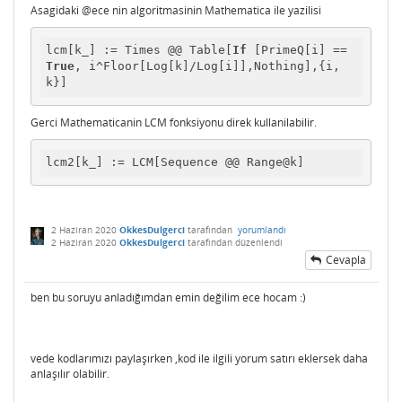
Asagidaki @ece nin algoritmasinin Mathematica ile yazilisi
lcm[k_] := Times @@ Table[
If
 [PrimeQ[i] == 
True
, i^Floor[Log[k]/Log[i]],Nothing],{i, 
k}]
Gerci Mathematicanin LCM fonksiyonu direk kullanilabilir.
lcm2[k_] := LCM[Sequence @@ Range@k]
2 Haziran 2020
OkkesDulgerci
tarafından
yorumlandı
2 Haziran 2020
OkkesDulgerci
tarafından
düzenlendi
Cevapla
ben bu soruyu anladığımdan emin değilim ece hocam :)
vede kodlarımızı paylaşırken ,kod ile ilgili yorum satırı eklersek daha
anlaşılır olabilir.