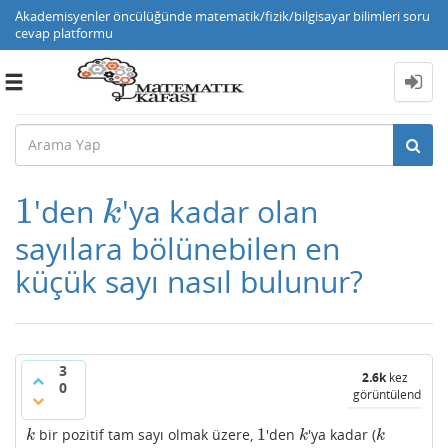
Akademisyenler öncülüğünde matematik/fizik/bilgisayar bilimleri soru
cevap platformu
Toggle
navigation
1
'den
'ya kadar olan
1
k
k
sayılara bölünebilen en
küçük sayı nasıl bulunur?
3
2.6k
kez
0
görüntülendi
1
bir pozitif tam sayı olmak üzere,
'den
'ya kadar (
k
1
k
k
k
k
k