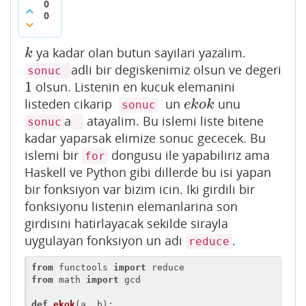
0
0
ya kadar olan butun sayilari yazalim.
k
k
adli bir degiskenimiz olsun ve degeri
sonuc
1
olsun. Listenin en kucuk elemanini
1
listeden cikarip
un
unu
e
k
o
k
e
k
o
k
sonuc
a
atayalim. Bu islemi liste bitene
sonuc
kadar yaparsak elimize sonuc gececek. Bu
islemi bir
dongusu ile yapabiliriz ama
for
Haskell ve Python gibi dillerde bu isi yapan
bir fonksiyon var bizim icin. Iki girdili bir
fonksiyonu listenin elemanlarina son
girdisini hatirlayacak sekilde sirayla
uygulayan fonksiyon un adi
.
reduce
from
 functools 
import
from
 math 
import
 gcd

def
ekok
(a, b)
: