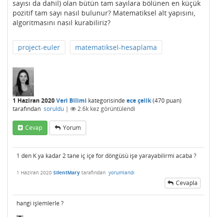
sayısı da dahil) olan bütün tam sayılara bölünen en küçük
pozitif tam sayı nasıl bulunur? Matematiksel alt yapısını,
algoritmasını nasıl kurabiliriz?
project-euler
matematiksel-hesaplama
1 Haziran 2020
Veri Bilimi
kategorisinde
ece çelik
(
470
puan)
tarafından
soruldu
|
2.6k
kez görüntülendi
Cevap
Yorum
1 den K ya kadar 2 tane iç içe for döngüsü işe yarayabilirmi acaba ?
1 Haziran 2020
SilentMary
tarafından
yorumlandı
Cevapla
hangi işlemlerle ?