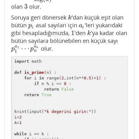
3
olan
olur.
3
Soruya geri dönersek
'dan küçük eşit olan
k
k
bütün
asal sayıları için
'leri yukarıdaki
p
i
a
i
p
a
i
i
1
gibi hesapladığımızda,
'den
'ya kadar olan
1
k
k
bütün sayılara bölünebilen en küçük sayı
a
a
⋯
olur.
p
1
a
1
⋯
p
n
a
n
1
p
p
n
n
1
import
 math

def
is_prime
(n)
 :
for
 i 
in
 range(
2
,int(n**
0.5
)+
1
) :

if
 n % i == 
0
 :

return
False
return
True
k=int(input(
"k degerini girin:"
))

i=
2
A=
1
while
 i <= k :
