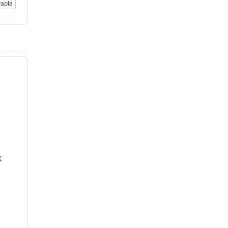
apla
k