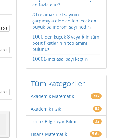
en fazla olur?
3
basamaklı iki sayının
3
çarpımıyla elde edilebilecek en
büyük palindrom sayı nedir?
apla
1000
3
5
den küçük
veya
in tüm
1000
3
5
pozitif katlarının toplamını
bulunuz.
apla
10001
-inci asal sayı kaçtır?
10001
Tüm kategoriler
apla
Akademik Matematik
737
Akademik Fizik
52
Teorik Bilgisayar Bilimi
32
Lisans Matematik
5.6k