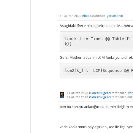
1 Haziran 2020
eloi2
tarafından
yorumlandı
Asagidaki @ece nin algoritmasinin Mathematic
lcm[k_] := Times @@ Table[
If
k}]
Gerci Mathematicanin LCM fonksiyonu direk ku
lcm2[k_] := LCM[Sequence @@ 
2 Haziran 2020
OkkesDulgerci
tarafından
yo
2 Haziran 2020
OkkesDulgerci
tarafından
düz
ben bu soruyu anladığımdan emin değilim e
vede kodlarımızı paylaşırken ,kod ile ilgili yor