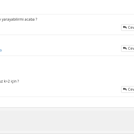
e yarayabilirmi acaba ?
Cev
Cev
dı
z k>2 için ?
Cev