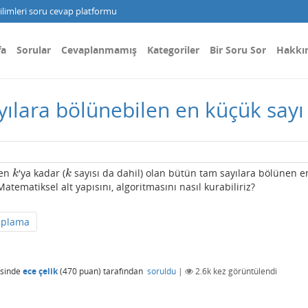
limleri soru cevap platformu
fa
Sorular
Cevaplanmamış
Kategoriler
Bir Soru Sor
Hakkı
yılara bölünebilen en küçük sayı
den
'ya kadar (
sayısı da dahil) olan bütün tam sayılara bölünen e
k
k
k
k
atematiksel alt yapısını, algoritmasını nasıl kurabiliriz?
aplama
sinde
ece çelik
(
470
puan)
tarafından
soruldu
|
2.6k
kez görüntülendi