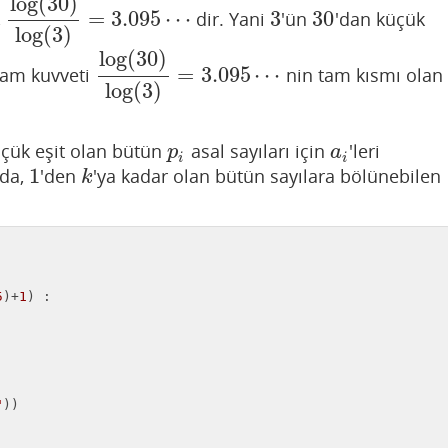
log
(
30
)
=
3.095
⋯
3
30
,
dir. Yani
'ün
'dan küçük
log
(
30
)
log
(
3
)
=
3.095
⋯
3
30
log
(
3
)
log
(
30
)
=
3.095
⋯
 tam kuvveti
nin tam kısmı olan
log
(
30
)
log
(
3
)
=
3.095
⋯
log
(
3
)
üçük eşit olan bütün
asal sayıları için
'leri
p
i
a
i
p
a
i
i
1
zda,
'den
'ya kadar olan bütün sayılara bölünebilen
1
k
k
5
)+
1
) :

"
))
