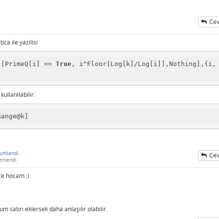
Cev
a ile yazilisi
 [PrimeQ[i] == 
True
, i^Floor[Log[k]/Log[i]],Nothing],{i, 
llanilabilir.
Range@k]
rumlandı
Cev
enlendi
ce hocam :)
um satırı eklersek daha anlaşılır olabilir.