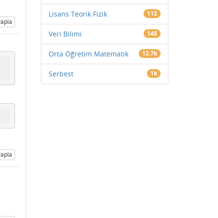
Lisans Teorik Fizik
112
apla
Veri Bilimi
145
Orta Öğretim Matematik
12.7k
Serbest
1k
apla