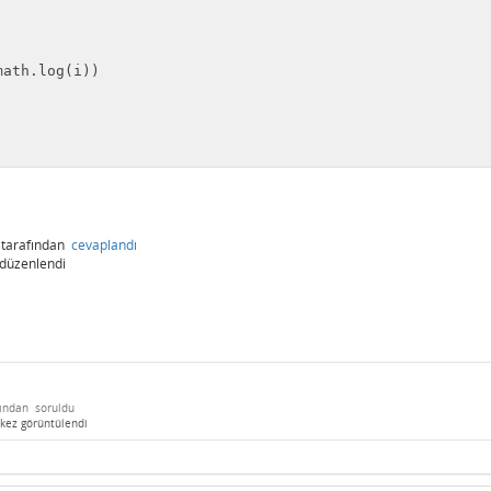
tarafından
cevaplandı
düzenlendi
fından
soruldu
kez görüntülendi