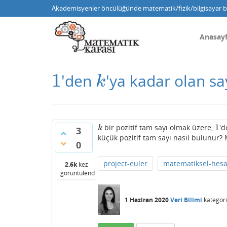
Akademisyenler öncülüğünde matematik/fizik/bilgisayar bi
Anasay
1
'den
'ya kadar olan sa
1
k
k
1
bir pozitif tam sayı olmak üzere,
'
k
1
k
3
küçük pozitif tam sayı nasıl bulunur? M
0
project-euler
matematiksel-hes
2.6k
kez
görüntülendi
1 Haziran 2020
Veri Bilimi
kategori