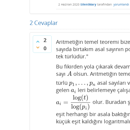
2 Haziran 2020
SilentMary
tarafından
yorumlandı
2
Cevaplar
2
Aritmetiğin temel teoremi bize
0
sayıda birtakım asal sayının poz
tek türlüdür."
Bu fikirden yola çıkarak deva
sayı
olsun. Aritmetiğin tem
A
A
,
…
,
türlü
asal sayıları 
p
1
,
…
,
p
n
p
p
1
n
gelen
leri belirlemeye çalış
a
i
a
i
log
(
)
t
=
olur. Buradan ş
a
i
=
log
(
t
)
log
(
p
i
)
a
i
log
(
)
p
i
eşit herhangi bir asala baktığ
küçük eşit kaldığını logaritmalı