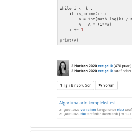
while
 i <= k :

if
 is_prime(i) :

        a = int(math.log(k) / math.log(i))

        A = A * (i**a)

    i += 
1
print(A)
2 Haziran 2020
ece çelik
(
470
puan)
2 Haziran 2020
ece çelik
tarafından
Ilgili Bir Soru Sor
Yorum
Algoritmalarin kompleksitesi
21 Şubat 2023
Veri Bilimi
kategorisinde
eloi2
tara
21 Şubat 2023
eloi
tarafından
düzenlendi
|
1.3k