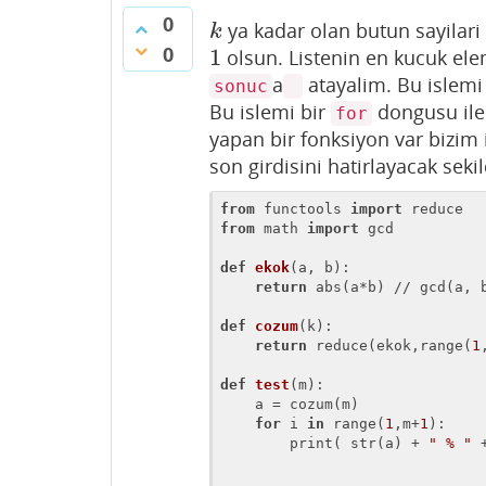
0
ya kadar olan butun sayilari
k
k
0
1
olsun. Listenin en kucuk ele
1
a
atayalim. Bu islemi
sonuc
Bu islemi bir
dongusu ile 
for
yapan bir fonksiyon var bizim i
son girdisini hatirlayacak sek
from
 functools 
import
from
 math 
import
 gcd

def
ekok
(a, b)
:
return
 abs(a*b) // gcd(a, b
def
cozum
(k)
:
return
 reduce(ekok,range(
1
def
test
(m)
:
    a = cozum(m)

for
 i 
in
 range(
1
,m+
1
):

        print( str(a) + 
" % "
 