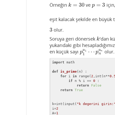
=
30
=
3
Örneğin
ve
için
k
=
30
p
=
3
k
p
eşit kalacak şekilde en büyük
3
olur.
3
Soruya geri dönersek
'dan k
k
k
yukarıdaki gibi hesapladığımı
a
a
⋯
en küçük sayı
olur.
p
1
a
1
⋯
p
n
a
n
1
p
p
n
n
1
import
 math

def
is_prime
(n)
 :
for
 i 
in
 range(
2
,int(n**
0.
if
 n % i == 
0
 :

return
False
return
True
k=int(input(
"k degerini girin:
i=
2
A=
1