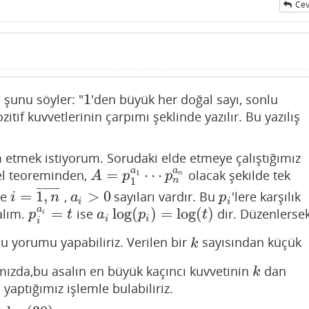
Cev
1
 şunu söyler: "
'den büyük her doğal sayı, sonlu
1
itif kuvvetlerinin çarpımı şeklinde yazılır. Bu yazılış
m etmek istiyorum. Sorudaki elde etmeye çalıştığımız
a
a
=
⋯
el teoreminden,
olacak şekilde tek
A
=
p
1
a
1
⋯
p
n
a
n
1
A
p
p
n
n
1
¯
¯
¯
¯
¯
¯
¯
¯
=
1
,
>
0
ve
,
sayıları vardır. Bu
'lere karşılık
i
=
1
,
n
¯
a
i
>
0
p
i
i
n
a
p
i
i
a
=
log
(
)
=
log
(
)
alım.
ise
dir. Düzenlerse
p
i
a
i
=
t
a
i
log
(
p
i
)
=
log
(
t
)
p
t
a
p
t
i
i
i
i
u yorumu yapabiliriz. Verilen bir
sayısından küçük
k
k
ımızda,bu asalın en büyük kaçıncı kuvvetinin
dan
k
k
 yaptığımız işlemle bulabiliriz.