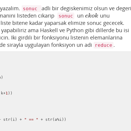
 yazalim.
adli bir degiskenimiz olsun ve deger
sonuc
manini listeden cikarip
un
unu
e
k
o
k
e
k
o
k
sonuc
 liste bitene kadar yaparsak elimize sonuc gececek.
yapabiliriz ama Haskell ve Python gibi dillerde bu isi
cin. Iki girdili bir fonksiyonu listenin elemanlarina
ilde sirayla uygulayan fonksiyon un adi
.
reduce
)

,k+
1
))

+ str(i) + 
" == "
 + str(a%i))
