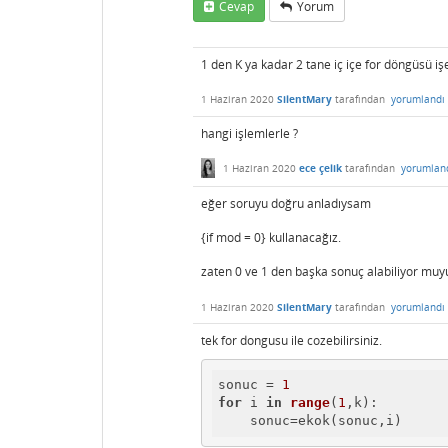
Cevap
Yorum
1 den K ya kadar 2 tane iç içe for döngüsü iş
1 Haziran 2020
SilentMary
tarafından
yorumlandı
hangi işlemlerle ?
1 Haziran 2020
ece çelik
tarafından
yorumlan
eğer soruyu doğru anladıysam
{if mod = 0} kullanacağız.
zaten 0 ve 1 den başka sonuç alabiliyor muyu
1 Haziran 2020
SilentMary
tarafından
yorumlandı
tek for dongusu ile cozebilirsiniz.
sonuc = 
1
for
 i 
in
range
(
1
,k
):

    sonuc
=ekok(sonuc,i)