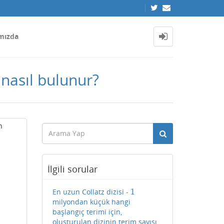
mızda
 nasıl bulunur?
n
İlgili sorular
1
En uzun Collatz dizisi -
1
milyondan küçük hangi
başlangıç terimi için,
oluşturulan dizinin terim sayısı