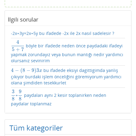
İlgili sorular
-2x+3y=2x+5y bu ifadede -2x ile 2x nasıl sadelesir ?
4
böyle bir ifadede neden önce paydadaki ifadeyi
4
5
+
7
5
+
7
yapmak zorundayız veya bunun mantığı nedir yardımcı
olursanız sevinirim
4
−
(
8
−
9
)
3
bu ifadede eksiyi dagittigimda yanlış
4
−
(
8
−
9
)
3
x
x
çıkıyor burdaki işlem önceliğini göremiyorum yardımcı
olana şimdiden tesekkurlet
3
9
+
paydaları aynı 2 kesir toplanirken neden
3
8
9
8
8
8
paydalar toplanmaz
Tüm kategoriler