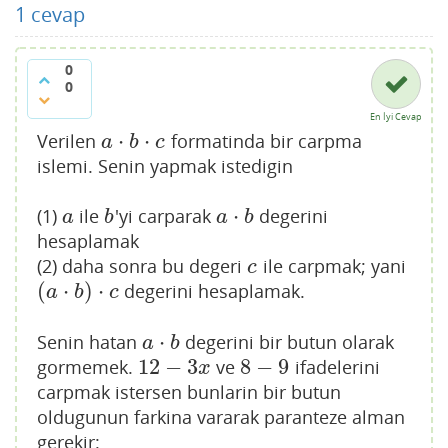
1
cevap
0
0
En İyi Cevap
⋅
⋅
Verilen
formatinda bir carpma
a
⋅
b
⋅
c
a
b
c
islemi. Senin yapmak istedigin
⋅
(1)
ile
'yi carparak
degerini
a
b
a
⋅
b
a
b
a
b
hesaplamak
(2) daha sonra bu degeri
ile carpmak; yani
c
c
(
⋅
)
⋅
degerini hesaplamak.
(
a
⋅
b
)
⋅
c
a
b
c
⋅
Senin hatan
degerini bir butun olarak
a
⋅
b
a
b
12
−
3
8
−
9
gormemek.
ve
ifadelerini
12
−
3
x
8
−
9
x
carpmak istersen bunlarin bir butun
oldugunun farkina vararak paranteze alman
gerekir: