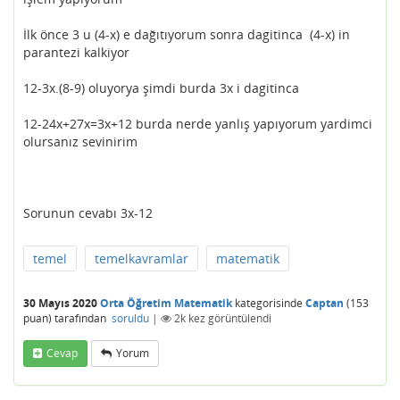
İlk önce 3 u (4-x) e dağıtıyorum sonra dagitinca (4-x) in
parantezi kalkiyor
12-3x.(8-9) oluyorya şimdi burda 3x i dagitinca
12-24x+27x=3x+12 burda nerde yanlış yapıyorum yardimci
olursanız sevinirim
Sorunun cevabı 3x-12
temel
temelkavramlar
matematik
30 Mayıs 2020
Orta Öğretim Matematik
kategorisinde
Captan
(
153
puan)
tarafından
soruldu
|
2k
kez görüntülendi
Cevap
Yorum