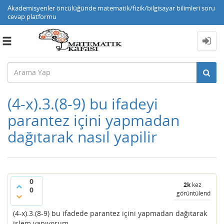
Akademisyenler öncülüğünde matematik/fizik/bilgisayar bilimleri soru
cevap platformu
Toggle
navigation
(4-x).3.(8-9) bu ifadeyi
parantez içini yapmadan
dağıtarak nasıl yapilir
0
2k
kez
0
görüntülendi
(4-x).3.(8-9) bu ifadede parantez içini yapmadan dağıtarak
işlem yapıyorum