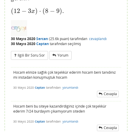
(
12
−
3
)
⋅
(
8
−
9
)
.
(
12
−
3
x
)
⋅
(
8
−
9
)
.
x
30 Mayıs 2020
Sercan
(
25.6k
puan)
tarafından
cevaplandı
30 Mayıs 2020
Captan
tarafından
seçilmiş
Ilgili Bir Soru Sor
Yorum
Hocam elinize sağlık çok teşekkür ederim hocam beni tanıdınız
mi instadan konuşmuştuk hocam
30 Mayıs 2020
Captan
tarafından
yorumlandı
Cevapla
Hocam beni bu siteye kazandirdiginiz içinde çok teşekkür
ederim 7/24 burdayım çıkamıyorum siteden
30 Mayıs 2020
Captan
tarafından
yorumlandı
Cevapla