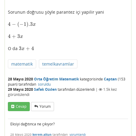
Sorunun doğrusu şöyle parantez içi yapilir yani
4
−
(
−
1
)
.3
4
−
(
−
1
)
.3
x
x
4
+
3
4
+
3
x
x
3
+
4
O da
3
x
+
4
x
matematik
temelkavramlar
28 Mayıs 2020
Orta Öğretim Matematik
kategorisinde
Captan
(
153
puan)
tarafından
soruldu
29 Mayıs 2020
Safak Ozden
tarafından
düzenlendi
|
1.5k
kez
görüntülendi
Cevap
Yorum
Eksiyi dağıtınca ne çıkıyor?
28 Mayıs 2020
kerem.altun
tarafından
yorumlandı