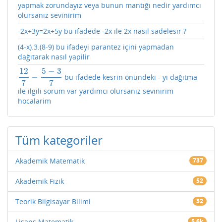
yapmak zorundayız veya bunun mantığı nedir yardımcı
olursanız sevinirim
-2x+3y=2x+5y bu ifadede -2x ile 2x nasıl sadelesir ?
(4-x).3.(8-9) bu ifadeyi parantez içini yapmadan
dağıtarak nasıl yapilir
12
5
−
3
−
bu ifadede kesrin önündeki - yi dağıtma
12
7
−
5
−
3
7
7
7
ile ilgili sorum var yardımcı olursanız sevinirim
hocalarim
Tüm kategoriler
Akademik Matematik
737
Akademik Fizik
52
Teorik Bilgisayar Bilimi
32
Lisans Matematik
5.6k