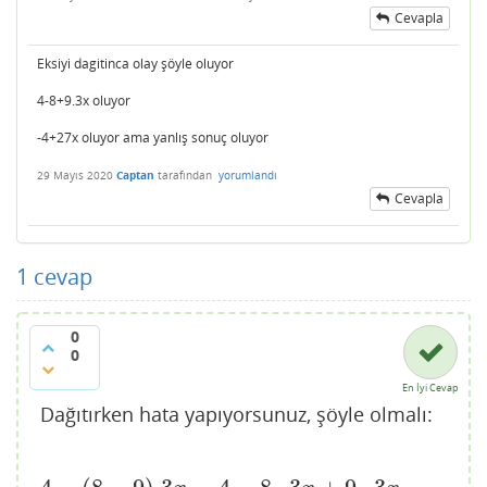
Cevapla
Eksiyi dagitinca olay şöyle oluyor
4-8+9.3x oluyor
-4+27x oluyor ama yanlış sonuç oluyor
29 Mayıs 2020
Captan
tarafından
yorumlandı
Cevapla
1
cevap
0
0
En İyi Cevap
Dağıtırken hata yapıyorsunuz, şöyle olmalı: