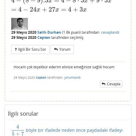
4
−
(
8
−
9
)
.3
=
4
−
8
⋅
3
+
9
⋅
3
4
−
(
8
−
9
)
.3
x
=
4
−
8
⋅
3
x
+
9
⋅
3
x
=
4
−
24
x
+
27
x
=
4
+
3
x
x
x
x
=
4
−
24
+
27
=
4
+
3
x
x
x
29 Mayıs 2020
Salih Durhan
(
1.8k
puan)
tarafından
cevaplandı
29 Mayıs 2020
Captan
tarafından
seçilmiş
Ilgili Bir Soru Sor
Yorum
Hocam çok teşekkür ederim elinize emeğinize sağlık hocam
29 Mayıs 2020
Captan
tarafından
yorumlandı
Cevapla
İlgili sorular
4
böyle bir ifadede neden önce paydadaki ifadeyi
4
5
+
7
5
+
7