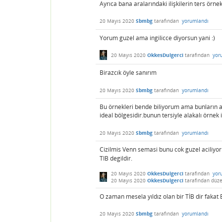
Ayrıca bana aralarındaki ilişkilerin ters örne
20 Mayıs 2020
Sbmbg
tarafından
yorumlandı
Yorum guzel ama ingilicce diyorsun yani :)
20 Mayıs 2020
OkkesDulgerci
tarafından
yor
Birazcık öyle sanırım
20 Mayıs 2020
Sbmbg
tarafından
yorumlandı
Bu örnekleri bende biliyorum ama bunların ara
ideal bölgesidir.bunun tersiyle alakalı örnek i
20 Mayıs 2020
Sbmbg
tarafından
yorumlandı
Cizilmis Venn semasi bunu cok guzel aciliyor
TIB degildir.
20 Mayıs 2020
OkkesDulgerci
tarafından
yor
20 Mayıs 2020
OkkesDulgerci
tarafından
düze
O zaman mesela yıldız olan bir TİB dir fakat
20 Mayıs 2020
Sbmbg
tarafından
yorumlandı