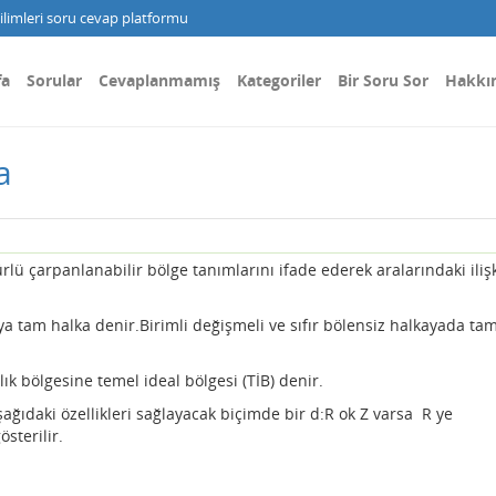
limleri soru cevap platformu
fa
Sorular
Cevaplanmamış
Kategoriler
Bir Soru Sor
Hakkı
a
ürlü çarpanlanabilir bölge tanımlarını ifade ederek aralarındaki ilişk
aya tam halka denir.Birimli değişmeli ve sıfır bölensiz halkayada tam
lık bölgesine temel ideal bölgesi (TİB) denir.
şağıdaki özellikleri sağlayacak biçimde bir d:R ok Z varsa R ye
österilir.