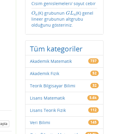
Cisim genislemeleri/ soyut cebir
(K) grubunun
(K) genel
O
n
G
L
n
O
G
L
n
n
lineer grubunun altgrubu
olduğunu gösteriniz.
Tüm kategoriler
Akademik Matematik
737
Akademik Fizik
52
Teorik Bilgisayar Bilimi
32
Lisans Matematik
5.6k
Lisans Teorik Fizik
112
Veri Bilimi
145
apla