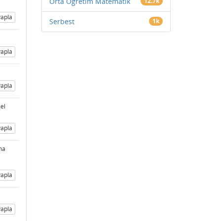
Orta Öğretim Matematik
12.7k
apla
Serbest
1k
apla
apla
mel
apla
ma
apla
apla