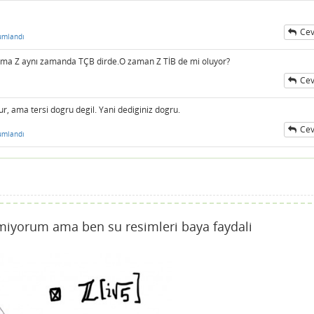
Cev
umlandı
Ama Z aynı zamanda TÇB dirde.O zaman Z TİB de mi oluyor?
Cev
, ama tersi dogru degil. Yani dediginiz dogru.
Cev
umlandı
lmiyorum ama ben su resimleri baya faydali