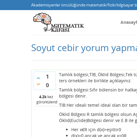
Akademisyenler öncülüğünde matematik/fizik/bilgisayar bi
Anasay
Soyut cebir yorum yapm
Tamlık bölgesi,TİB, Öklid Bölgesi,Tek t
1
ters örnekleri ile birlikte açıklayınız.
0
Tamlık bölgesi:Sıfır bölensin bir halk
bölgesi denir.
4.2k
kez
görüntülendi
TİB:Her ideali temel ideal olan bir tam
Öklid Bölgesi:R tamlık bölgesi olsun.A
Öklid(Euclide)Bölgesi denir ve E.B ile g
Her x€R için d(x)>eşittir0
d(x)=0 ancak ve ancak x=0R