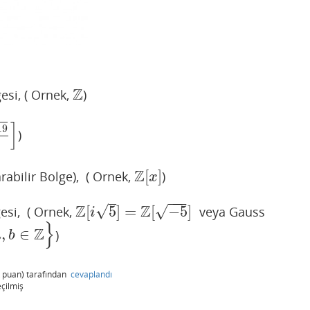
Z
esi, ( Ornek,
)
Z
]
19
)
2
Z
[
]
abilir Bolge), ( Ornek,
)
Z
[
x
]
x
–
−
−
−
Z
Z
√
√
[
5
]
=
[
−
5
]
esi, ( Ornek,
veya Gauss
Z
[
i
5
]
=
Z
[
−
5
]
i
}
Z
,
∈
)
a
b
puan)
tarafından
cevaplandı
eçilmiş