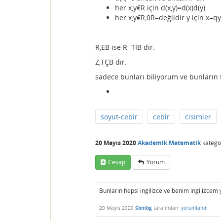
her x,y€R için d(x,y)=d(x)d(y)
her x,y€R,0R=değildir y için x=qy
R,EB ise R TİB dir.
Z,TÇB dir.
sadece bunları biliyorum ve bunların 
soyut-cebir
cebir
cisimler
20 Mayıs 2020
Akademik Matematik
katego
Cevap
Yorum
Bunların hepsi ingilizce ve benim ingilizcem 
20 Mayıs 2020
Sbmbg
tarafından
yorumlandı