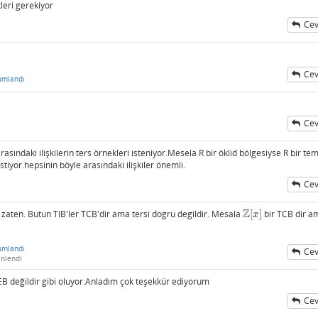
kleri gerekiyor
Cev
Cev
umlandı
Cev
sındaki ilişkilerin ters örnekleri isteniyor.Mesela R bir öklid bölgesiyse R bir te
stiyor.hepsinin böyle arasındaki ilişkiler önemli.
Cev
Z
 zaten. Butun TIB'ler TCB'dir ama tersi dogru degildir. Mesala
[
]
bir TCB dir a
Z
[
x
]
x
umlandı
Cev
nlendi
 EB değildir gibi oluyor.Anladım çok teşekkür ediyorum
Cev