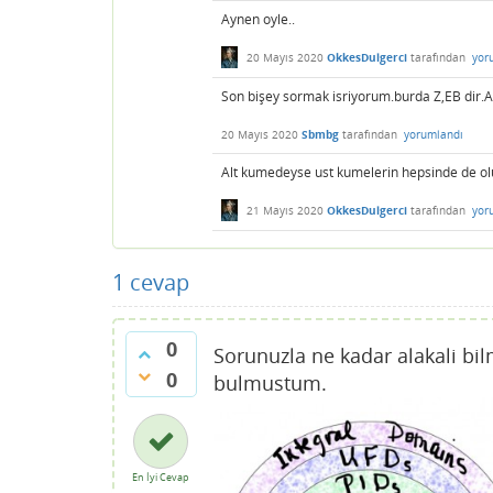
Aynen oyle..
20 Mayıs 2020
OkkesDulgerci
tarafından
yor
Son bişey sormak isriyorum.burda Z,EB dir.
20 Mayıs 2020
Sbmbg
tarafından
yorumlandı
Alt kumedeyse ust kumelerin hepsinde de olur
21 Mayıs 2020
OkkesDulgerci
tarafından
yor
1
cevap
0
Sorunuzla ne kadar alakali bi
0
bulmustum.
En İyi Cevap