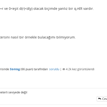
+r ve 0<eşit d(r)<d(y) olacak biçimde yanlız bir q,r€R vardır.
tersini nasıl bir örnekle bulacağımı bilmiyorum.
risinde
Sbmbg
(
66
puan)
tarafından
soruldu
|
4.2k
kez görüntülendi
yeterli seviyede değil
Cev