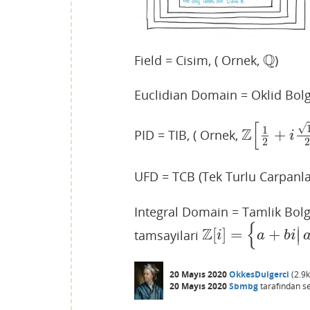
Q
Field = Cisim, ( Ornek,
)
Q
Euclidian Domain = Oklid Bolg
[
√
1
Z
+
PID = TIB, ( Ornek,
Z
[
1
2
+
i
19
2
]
i
2
UFD = TCB (Tek Turlu Carpanlar
Integral Domain = Tamlik Bolg
{
∣
Z
[
]
=
+
tamsayilari
Z
[
i
]
=
{
a
+
b
i
|
a
,
b
∈
Z
}
∣
i
a
b
i
20 Mayıs 2020
OkkesDulgerci
(
2.9k
20 Mayıs 2020
Sbmbg
tarafından
s