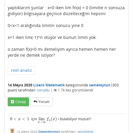
yaptıklarım şunlar : x=0 iken lim fn(x) = 0 (limitte n sonsuza
gidiyor) bilgisayara geçince düzelteceğim hepsini
0<x<1 aralığında limitin sonucu yine 0
x=1 iken lim(-1)^n oluyor ve bunun limiti yok.
o zaman f(x)=0 mı demeliyim ayrıca hemen hemen her
yerde ne demek istiyor?
reel-analiz
14 Mayıs 2020
Lisans Matematik
kategorisinde
sametoytun
(
303
puan)
tarafından
soruldu
|
1.7k
kez görüntülendi
Cevap
Yorum
0
<
<
1
için
lim
(
)
i bulabiliyor musun?
0
<
x
<
1
lim
n
→
∞
f
n
(
x
)
x
f
x
n
→
∞
n
14 Mayıs 2020
DoganDonmez
tarafından
yorumlandı