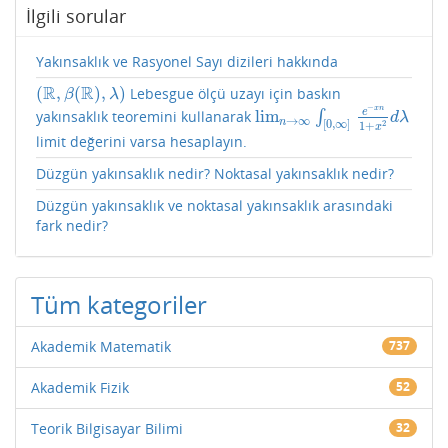
İlgili sorular
Yakınsaklık ve Rasyonel Sayı dizileri hakkında
R
R
(
,
(
)
,
)
Lebesgue ölçü uzayı için baskın
(
R
,
β
(
R
)
,
λ
)
β
λ
−
x
n
e
lim
yakınsaklık teoremini kullanarak
∫
lim
n
→
∞
∫
[
0
,
∞
]
e
−
x
n
1
+
x
2
d
λ
d
λ
→
∞
n
[
0
,
∞
]
2
1
+
x
limit değerini varsa hesaplayın.
Düzgün yakınsaklık nedir? Noktasal yakınsaklık nedir?
Düzgün yakınsaklık ve noktasal yakınsaklık arasındaki
fark nedir?
Tüm kategoriler
Akademik Matematik
737
Akademik Fizik
52
Teorik Bilgisayar Bilimi
32