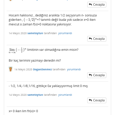
Cevapla
Hocam haklısınız , dediğiniz aralıkta 1/2 seçiyorum n- sonsuza
n
giderken ,
(
−
1
/
2
)
=? tanımlı değil buda yok sadece x=0 iken
(
−
1
/
2
)
n
mevcut o zaman f(x)=0 noktasına yakınsıyor.
14 Mayıs 2020
sametoytun
tarafından
yorumlandı
Cevapla
1
n
lim
(
−
)
limitinin var olmadığına emin misin?
lim
n
→
∞
(
−
1
2
)
n
2
→
∞
n
Bir kaç terimini yazmayı denedin mi?
14 Mayıs 2020
DoganDonmez
tarafından
yorumlandı
Cevapla
- 1/2, 1/4,-1/8,1/16, gittikçe 0a yaklaşıyormuş limit 0 mış
14 Mayıs 2020
sametoytun
tarafından
yorumlandı
Cevapla
x= 0 iken lim fn(x)= 0