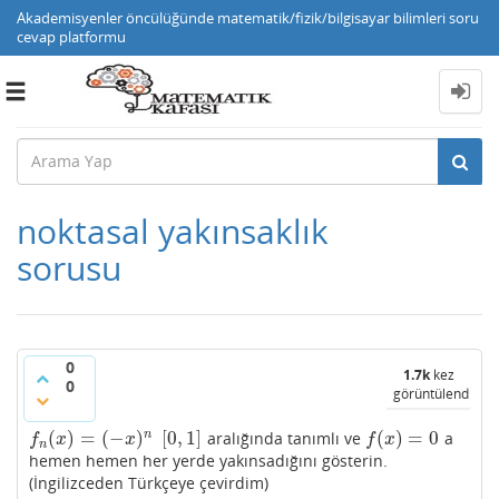
Akademisyenler öncülüğünde matematik/fizik/bilgisayar bilimleri soru
cevap platformu
Toggle
navigation
noktasal yakınsaklık
sorusu
0
1.7k
kez
0
görüntülendi
(
)
=
(
−
)
[
0
,
1
]
(
)
=
0
n
aralığında tanımlı ve
a
f
n
(
x
)
=
(
−
x
)
n
[
0
,
1
]
f
(
x
)
=
0
f
x
x
f
x
n
hemen hemen her yerde yakınsadığını gösterin.
(İngilizceden Türkçeye çevirdim)