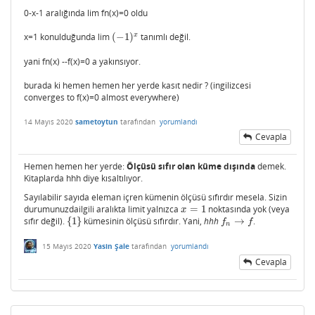
0-x-1 aralığında lim fn(x)=0 oldu
x
x=1 konulduğunda lim
(
−
1
)
tanımlı değil.
(
−
1
)
x
yani fn(x) --f(x)=0 a yakınsıyor.
burada ki hemen hemen her yerde kasıt nedir ? (ingilizcesi
converges to f(x)=0 almost everywhere)
14 Mayıs 2020
sametoytun
tarafından
yorumlandı
Cevapla
Hemen hemen her yerde:
Ölçüsü sıfır olan küme dışında
demek.
Kitaplarda hhh diye kısaltılıyor.
Sayılabilir sayıda eleman içren kümenin ölçüsü sıfırdır mesela. Sizin
durumunuzdailgili aralıkta limit yalnızca
=
1
noktasında yok (veya
x
=
1
x
sıfır değil).
{
1
}
kümesinin ölçüsü sıfırdır. Yani,
hhh
→
.
{
1
}
f
n
→
f
f
f
n
15 Mayıs 2020
Yasin Şale
tarafından
yorumlandı
Cevapla