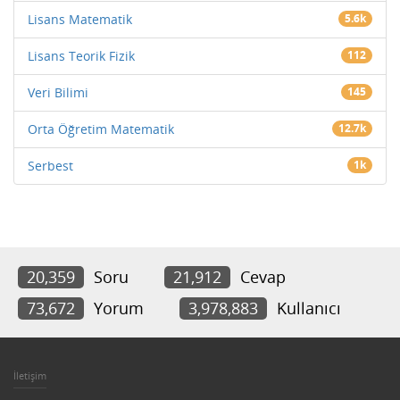
Lisans Matematik
5.6k
Lisans Teorik Fizik
112
Veri Bilimi
145
Orta Öğretim Matematik
12.7k
Serbest
1k
20,359
Soru
21,912
Cevap
73,672
Yorum
3,978,883
Kullanıcı
İletişim