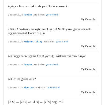
Açıkçası bu soru hakkında pek fikir üretemedim
9 Nisan 2020
İlaydaa
tarafından
yorumlandı
Cevapla
ile
noktasını birleştir ve oluşan
yamuğunun ve ABE
E
B
A
B
E
D
E
B
A
B
E
D
üçgeninin özelliklerini düşün.
9 Nisan 2020
Mehmet Toktaş
tarafından
yorumlandı
Cevapla
ABE üçgeni dik üçgen ABED yamuğu ikizkenar yamuk oluyor
9 Nisan 2020
İlaydaa
tarafından
yorumlandı
Cevapla
AD uzunluğu ne olur?
9 Nisan 2020
alpercay
tarafından
yorumlandı
Cevapla
|
|
=
|
|
ve
|
|
=
|
|
değil mi?
|
A
D
|
=
|
B
C
|
|
A
D
|
=
|
B
E
|
A
D
B
C
A
D
B
E