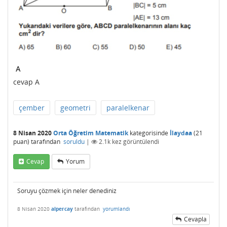
cevap A
çember
geometri
paralelkenar
8 Nisan 2020
Orta Öğretim Matematik
kategorisinde
İlaydaa
(
21
puan)
tarafından
soruldu
|
2.1k
kez görüntülendi
Cevap
Yorum
Soruyu çözmek için neler denediniz
8 Nisan 2020
alpercay
tarafından
yorumlandı
Cevapla