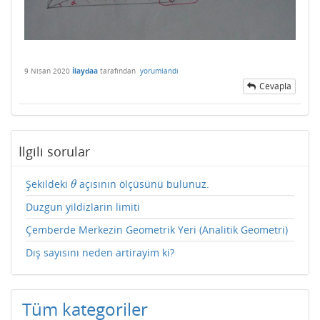
9 Nisan 2020
İlaydaa
tarafından
yorumlandı
Cevapla
İlgili sorular
Şekildeki
açısının ölçüsünü bulunuz.
θ
θ
Duzgun yildizlarin limiti
Çemberde Merkezin Geometrik Yeri (Analitik Geometri)
Dış sayısını neden artirayim ki?
Tüm kategoriler