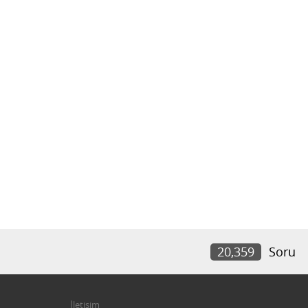
20,359
Soru
İletişim