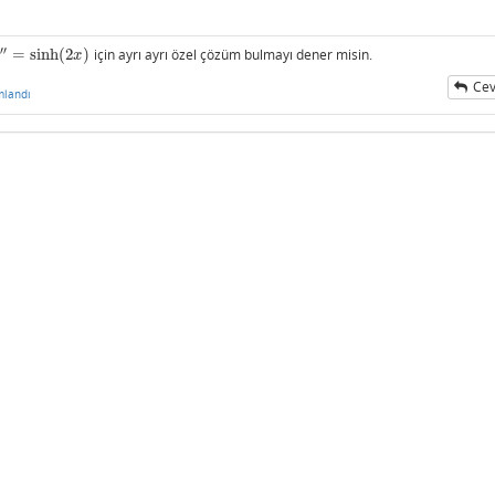
′′
=
sinh
(
2
)
için ayrı ayrı özel çözüm bulmayı dener misin.
(
2
x
)
x
Cev
mlandı