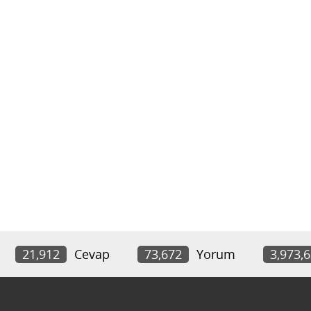
21,912
Cevap
73,672
Yorum
3,973,