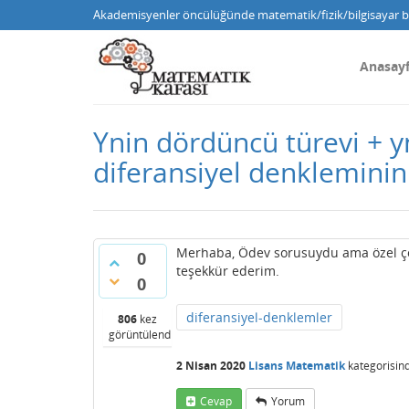
Akademisyenler öncülüğünde matematik/fizik/bilgisayar bi
Anasay
Ynin dördüncü türevi + yn
diferansiyel denkleminin
Merhaba, Ödev sorusuydu ama özel çöz
0
teşekkür ederim.
0
diferansiyel-denklemler
806
kez
görüntülendi
2 Nisan 2020
Lisans Matematik
kategorisin
Cevap
Yorum