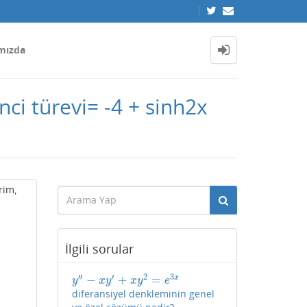
mızda
nci türevi= -4 + sinh2x
rim,
İlgili sorular
′′
′
2
3
−
+
=
x
y
″
−
x
y
′
+
x
y
2
=
e
3
x
y
x
y
x
y
e
diferansiyel denkleminin genel