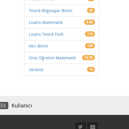
Teorik Bilgisayar Bilimi
32
Lisans Matematik
5.6k
Lisans Teorik Fizik
112
Veri Bilimi
145
Orta Öğretim Matematik
12.7k
Serbest
1k
633
Kullanıcı