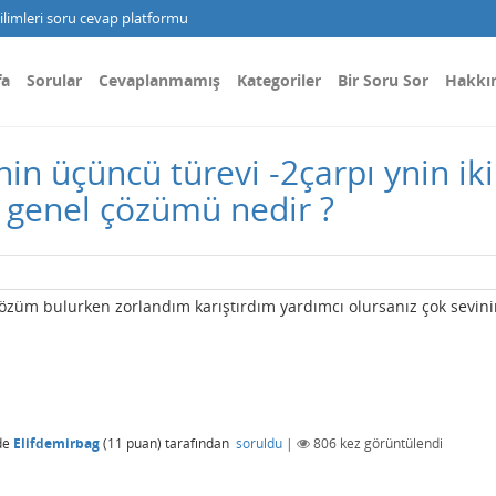
limleri soru cevap platformu
fa
Sorular
Cevaplanmamış
Kategoriler
Bir Soru Sor
Hakkı
in üçüncü türevi -2çarpı ynin iki
 genel çözümü nedir ?
üm bulurken zorlandım karıştırdım yardımcı olursanız çok sevini
de
Elifdemirbag
(
11
puan)
tarafından
soruldu
|
806
kez görüntülendi