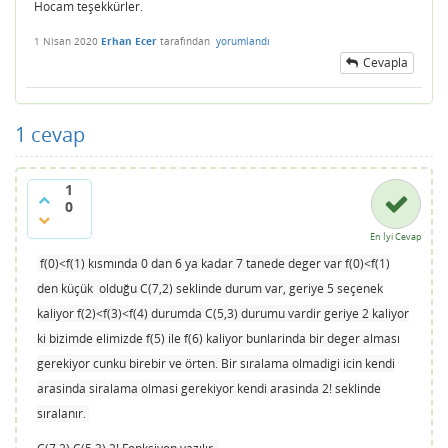
Hocam teşekkürler.
1 Nisan 2020
Erhan Ecer
tarafından
yorumlandı
Cevapla
1
cevap
1
0
En İyi Cevap
f(0)<f(1) kısmında 0 dan 6 ya kadar 7 tanede deger var f(0)<f(1)
den küçük olduğu C(7,2) seklinde durum var, geriye 5 seçenek
kaliyor f(2)<f(3)<f(4) durumda C(5,3) durumu vardir geriye 2 kaliyor
ki bizimde elimizde f(5) ile f(6) kaliyor bunlarinda bir deger alması
gerekiyor cunku birebir ve örten. Bir sıralama olmadigi icin kendi
arasinda siralama olmasi gerekiyor kendi arasinda 2! seklinde
sıralanır.