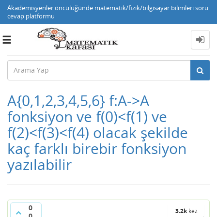
Akademisyenler öncülüğünde matematik/fizik/bilgisayar bilimleri soru
cevap platformu
Toggle
navigation
A{0,1,2,3,4,5,6} f:A->A
fonksiyon ve f(0)<f(1) ve
f(2)<f(3)<f(4) olacak şekilde
kaç farklı birebir fonksiyon
yazılabilir
0
3.2k
kez
0