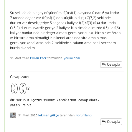
Şu şekilde de bir şey düşündüm. f(0)<f(1) olayında 0 dan 6 ya kadar
7 tanede deger var f(0)<f(1) den küçük olduğu C(7,2) seklinde
durum var desek geriye 5 seçenek kaliyor f(2)<f(3)<f(4) durumda
C(5,3) durumu vardir geriye 2 kaliyor ki bizimde elimizde f(5) ile f(6)
kaliyor bunlarinda bir deger alması gerekiyor cunku birebir ve örten
vr bir sıralama olmadigi icin kendi arasinda siralama olmasi
gerekiyor kendi arasinda 2! seklinde sıralanır ama nasil sececem
burda tikandim
30 Mart 2020
Erhan Ecer
tarafından
yorumlandı
Cevapla
Cevap zaten
7
5
(
)
(
)
2
!
(
7
2
)
(
5
3
)
2
!
2
3
dir. sorunuzu çözmüşsünüz. Yaptıklarınızı cevap olarak
yazabilirsiniz.
31 Mart 2020
lokman gökçe
tarafından
yorumlandı
Cevapla