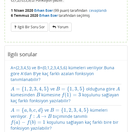
C(7,2).C(5,3).2! Fonksiyon yazılır.
1 Nisan 2020
Erhan Ecer
(
99
puan)
tarafından
cevaplandı
6 Temmuz 2020
Erhan Ecer
tarafından
seçilmiş
Ilgili Bir Soru Sor
Yorum
İlgili sorular
A={2,3,4,5} ve B={0,1,2,3,4,5,6} kümeleri veriliyor.Buna
göre A'dan B'ye kaç farklı azalan fonksiyon
tanımlanabilir?
=
{
1
,
2
,
3
,
4
,
5
}
=
{
1
,
3
,
5
}
ve
olduğuna göre
A
=
{
1
,
2
,
3
,
4
,
5
}
B
=
{
1
,
3
,
5
}
A
A
B
A
(
1
)
=
3
kümesinden
kümesine
koşulunu sağlayan
B
f
(
1
)
=
3
B
f
kaç farklı fonksiyon yazılabilir?
=
{
,
,
,
}
=
{
1
,
2
,
3
,
4
,
5
}
ve
kümeleri
A
=
{
a
,
b
,
c
,
d
}
B
=
{
1
,
2
,
3
,
4
,
5
}
A
a
b
c
d
B
:
→
veriliyor.
biçiminde tanımlı
f
:
A
→
B
f
A
B
(
)
−
(
)
=
1
koşulunu sağlayan kaç farklı bire bir
f
(
a
)
−
f
(
b
)
=
1
f
a
f
b
fonksiyon yazılabilir?